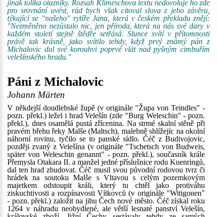
jinak tolika otazníky. Rozsah Klimeschova textu nedovoluje ho zde
pro srovnání uvést, rád bych však citoval slova z jeho závěru,
týkající se "našeho" rytíře Jana, která v českém překladu znějí:
"Nezměněno nezůstalo nic, jen příroda, která na nás své dary v
každém století stejně štědře setřásá. Slunce svítí v přítomnosti
právě tak krásně, jako svítilo tehdy, když prvý známý pán z
Michalovic dal své korouhvi poprvé vlát nad pyšným cimbuřím
velešínského hradu."
Páni z Michalovic
Johann Märten
V někdejší doudlebské župě (v originále "Župa von Teindles" -
pozn. překl.) ležel i hrad Velešín (zde "Burg Weleschin" - pozn.
překl.), dnes osamělá pustá zřícenina. Na strmé skalní stěně při
pravém břehu řeky Malše (Maltsch), malebně shlížejíc na okolní
náhorní rovinu, tyčilo se to panské sídlo. Čéč z Budivojovic,
později zvaný z Velešína (v originále "Tschetsch von Budweis,
später von Weleschin genannt" - pozn. překl.), současník krále
Přemysla Otakara II. a manžel jedné příslušnice rodu Kuenringů,
dal ten hrad zbudovat. Čéč musil svou původní rodovou tvrz či
hrádek na soutoku Malše s Vltavou s celým pozemkovým
majetkem odstoupit králi, který tu chtěl jako protiváhu
ziskuchtivosti a rozpínavosti Vítkovců (v originále "Witigonen"
- pozn. překl.) založit na jihu Čech nové město. Čéč získal roku
1264 v náhradu neobydlené, ale větší lesnaté panství Velešín,
královské zboží. Jižní Čechy sestávaly tehdy ze samých