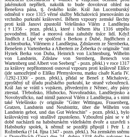
jakémukoli nepříteli, nakolik to bude dovolovat ohled na
Benešova pána, tj. českého krále. Král Jan Lucemburský
odměnil v roce 1315 věrné služby Michaloviců jmenováním za
vrchního purkrabí království. Během vzpoury zemské šlechty
proti králi Janovi zpustošil Velešínsko Vilém z Landštejna
(†1356 - pozn. překl.), které i během léta 1316 utrpělo
povodněmi. Hlad a morová rána zahubily tisíce lidí. Když
Jindřich z Lipé ve spolčení s Berkou z Dubé, Jindřichem z
Lichtenburka, Vilémem z Landštejna, Zdislavem ze Šternberka,
Benešem z Vartenberka a Albertem ze Žeberka (v originále "mit
Hynek Berka von Duba, Heinrich von Lichtenburg, Wilhelm
von Landstein, Zdislaw von Sternberg, Benesch von
Wartenberg und Albert von Seeberg" - pozn. překl.) v roce 1317
za královy nepřítomnosti osnoval vzpouru proti královně Elišce
(jde samozřejmě o Elišku Přemyslovnu, matku císaře Karla IV.
/1292-1330/ - pozn. překl.), přidal se Beneš z Michalovic,
zproštěný už úřadu pražského purkrabí, ke straně vzbouřenců.
Král Jan se vrátil s vojskem, přivedeným z Němec, aby pány
ztrestal. Třeboňsko, Hlubocko, Novohradsko, Landštejnsko a
Novobystřicko, nad nimiž panoval Vilém z Landštejna, a s nimi
také Velešínsko (v originále "Güter Wittingau, Frauenberg,
Gratzen, Landstein und Neubistritz, über die Wilhelm von
Landstein gebot, und das Gut Weleschin" - pozn. překl.), bylo
královskými voji strašlivě zpustošeno. Vzbouření páni se v té
době nacházeli na habsburském vídeňském dvoře a uzavřeli s
Habsburky spolek, k němuž se později připojil i Petr I. z
Rožmberka (†14. října 1347 - pozn. překl.). Na zemském sněmu
v Domažlicích (Taus) dne 24. dubna 1318 došlo nakonec ke