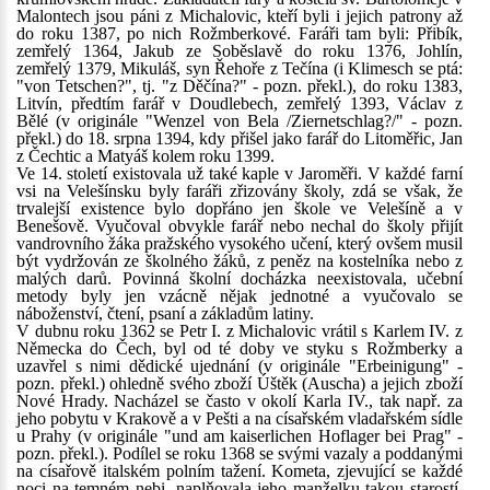
Malontech jsou páni z Michalovic, kteří byli i jejich patrony až
do roku 1387, po nich Rožmberkové. Faráři tam byli: Přibík,
zemřelý 1364, Jakub ze Soběslavě do roku 1376, Johlín,
zemřelý 1379, Mikuláš, syn Řehoře z Tečína (i Klimesch se ptá:
"von Tetschen?", tj. "z Děčína?" - pozn. překl.), do roku 1383,
Litvín, předtím farář v Doudlebech, zemřelý 1393, Václav z
Bělé (v originále "Wenzel von Bela /Ziernetschlag?/" - pozn.
překl.) do 18. srpna 1394, kdy přišel jako farář do Litoměřic, Jan
z Čechtic a Matyáš kolem roku 1399.
Ve 14. století existovala už také kaple v Jaroměři. V každé farní
vsi na Velešínsku byly faráři zřizovány školy, zdá se však, že
trvalejší existence bylo dopřáno jen škole ve Velešíně a v
Benešově. Vyučoval obvykle farář nebo nechal do školy přijít
vandrovního žáka pražského vysokého učení, který ovšem musil
být vydržován ze školného žáků, z peněz na kostelníka nebo z
malých darů. Povinná školní docházka neexistovala, učební
metody byly jen vzácně nějak jednotné a vyučovalo se
náboženství, čtení, psaní a základům latiny.
V dubnu roku 1362 se Petr I. z Michalovic vrátil s Karlem IV. z
Německa do Čech, byl od té doby ve styku s Rožmberky a
uzavřel s nimi dědické ujednání (v originále "Erbeinigung" -
pozn. překl.) ohledně svého zboží Úštěk (Auscha) a jejich zboží
Nové Hrady. Nacházel se často v okolí Karla IV., tak např. za
jeho pobytu v Krakově a v Pešti a na císařském vladařském sídle
u Prahy (v originále "und am kaiserlichen Hoflager bei Prag" -
pozn. překl.). Podílel se roku 1368 se svými vazaly a poddanými
na císařově italském polním tažení. Kometa, zjevující se každé
noci na temném nebi, naplňovala jeho manželku takou starostí,