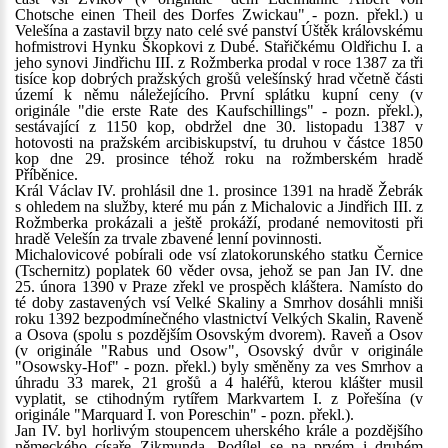
Chotsche einen Theil des Dorfes Zwickau" - pozn. překl.) u
Velešína a zastavil brzy nato celé své panství Úštěk královskému
hofmistrovi Hynku Škopkovi z Dubé. Stařičkému Oldřichu I. a
jeho synovi Jindřichu III. z Rožmberka prodal v roce 1387 za tři
tisíce kop dobrých pražských grošů velešínský hrad včetně části
území k němu náležejícího. První splátku kupní ceny (v
originále "die erste Rate des Kaufschillings" - pozn. překl.),
sestávající z 1150 kop, obdržel dne 30. listopadu 1387 v
hotovosti na pražském arcibiskupství, tu druhou v částce 1850
kop dne 29. prosince téhož roku na rožmberském hradě
Příběnice.
Král Václav IV. prohlásil dne 1. prosince 1391 na hradě Žebrák
s ohledem na služby, které mu pán z Michalovic a Jindřich III. z
Rožmberka prokázali a ještě prokáží, prodané nemovitosti při
hradě Velešín za trvale zbavené lenní povinnosti.
Michalovicové pobírali ode vsí zlatokorunského statku Černice
(Tschernitz) poplatek 60 věder ovsa, jehož se pan Jan IV. dne
25. února 1390 v Praze zřekl ve prospěch kláštera. Namísto do
té doby zastavených vsí Velké Skaliny a Smrhov dosáhli mniši
roku 1392 bezpodmínečného vlastnictví Velkých Skalin, Raveně
a Osova (spolu s pozdějším Osovským dvorem). Raveň a Osov
(v originále "Rabus und Osow", Osovský dvůr v originále
"Osowsky-Hof" - pozn. překl.) byly směněny za ves Smrhov a
úhradu 33 marek, 21 grošů a 4 haléřů, kterou klášter musil
vyplatit, se ctihodným rytířem Markvartem I. z Pořešína (v
originále "Marquard I. von Poreschin" - pozn. překl.).
Jan IV. byl horlivým stoupencem uherského krále a pozdějšího
německého císaře Zikmunda. Podílel se na prvém i druhém