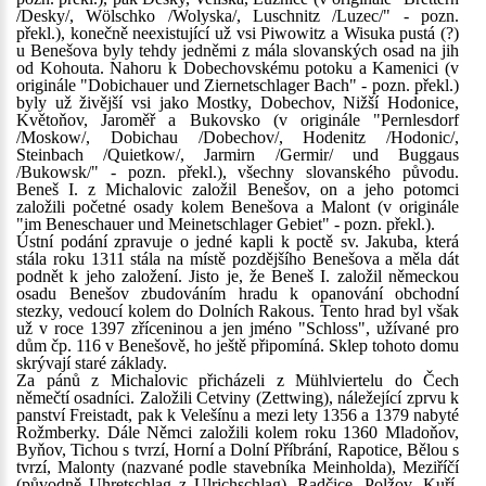
/Desky/, Wölschko /Wolyska/, Luschnitz /Luzec/" - pozn.
překl.), konečně neexistující už vsi Piwowitz a Wisuka pustá (?)
u Benešova byly tehdy jedněmi z mála slovanských osad na jih
od Kohouta. Nahoru k Dobechovskému potoku a Kamenici (v
originále "Dobichauer und Ziernetschlager Bach" - pozn. překl.)
byly už živější vsi jako Mostky, Dobechov, Nižší Hodonice,
Květoňov, Jaroměř a Bukovsko (v originále "Pernlesdorf
/Moskow/, Dobichau /Dobechov/, Hodenitz /Hodonic/,
Steinbach /Quietkow/, Jarmirn /Germir/ und Buggaus
/Bukowsk/" - pozn. překl.), všechny slovanského původu.
Beneš I. z Michalovic založil Benešov, on a jeho potomci
založili početné osady kolem Benešova a Malont (v originále
"im Beneschauer und Meinetschlager Gebiet" - pozn. překl.).
Ústní podání zpravuje o jedné kapli k poctě sv. Jakuba, která
stála roku 1311 stála na místě pozdějšího Benešova a měla dát
podnět k jeho založení. Jisto je, že Beneš I. založil německou
osadu Benešov zbudováním hradu k opanování obchodní
stezky, vedoucí kolem do Dolních Rakous. Tento hrad byl však
už v roce 1397 zříceninou a jen jméno "Schloss", užívané pro
dům čp. 116 v Benešově, ho ještě připomíná. Sklep tohoto domu
skrývají staré základy.
Za pánů z Michalovic přicházeli z Mühlviertelu do Čech
němečtí osadníci. Založili Cetviny (Zettwing), náležející zprvu k
panství Freistadt, pak k Velešínu a mezi lety 1356 a 1379 nabyté
Rožmberky. Dále Němci založili kolem roku 1360 Mladoňov,
Byňov, Tichou s tvrzí, Horní a Dolní Příbrání, Rapotice, Bělou s
tvrzí, Malonty (nazvané podle stavebníka Meinholda), Meziříčí
(původně Uhretschlag z Ulrichschlag), Radčice, Polžov, Kuří,