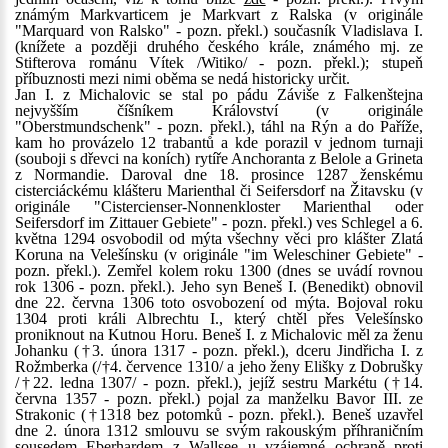
známým Markvarticem je Markvart z Ralska (v originále
"Marquard von Ralsko" - pozn. překl.) současník Vladislava I.
(knížete a později druhého českého krále, známého mj. ze
Stifterova románu Vítek /Witiko/ - pozn. překl.); stupeň
příbuznosti mezi nimi oběma se nedá historicky určit.
Jan I. z Michalovic se stal po pádu Záviše z Falkenštejna
nejvyšším číšníkem Království (v originále
"Oberstmundschenk" - pozn. překl.), táhl na Rýn a do Paříže,
kam ho provázelo 12 trabantů a kde porazil v jednom turnaji
(souboji s dřevci na koních) rytíře Anchoranta z Belole a Grineta
z Normandie. Daroval dne 18. prosince 1287 ženskému
cisterciáckému klášteru Marienthal či Seifersdorf na Žitavsku (v
originále "Cistercienser-Nonnenkloster Marienthal oder
Seifersdorf im Zittauer Gebiete" - pozn. překl.) ves Schlegel a 6.
května 1294 osvobodil od mýta všechny věci pro klášter Zlatá
Koruna na Velešínsku (v originále "im Weleschiner Gebiete" -
pozn. překl.). Zemřel kolem roku 1300 (dnes se uvádí rovnou
rok 1306 - pozn. překl.). Jeho syn Beneš I. (Benedikt) obnovil
dne 22. června 1306 toto osvobození od mýta. Bojoval roku
1304 proti králi Albrechtu I., který chtěl přes Velešínsko
proniknout na Kutnou Horu. Beneš I. z Michalovic měl za ženu
Johanku (†3. února 1317 - pozn. překl.), dceru Jindřicha I. z
Rožmberka (/†4. července 1310/ a jeho ženy Elišky z Dobrušky
/†22. ledna 1307/ - pozn. překl.), jejíž sestru Markétu (†14.
června 1357 - pozn. překl.) pojal za manželku Bavor III. ze
Strakonic (†1318 bez potomků - pozn. překl.). Beneš uzavřel
dne 2. února 1312 smlouvu se svým rakouským příhraničním
sousedem Eberhardem z Wallsee u vzájemné ochraně proti