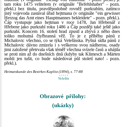
tam roku 1475 velitelem (v originále "Befehlshaber" - pozn.
překl.) bez titulu, pravděpodobně rovněž purkrabím, zatímco
jistý vojevoda zastával úřad hejtmana (v originále "ein gewisser
Herzog das Amt eines Hauptmannes bekleidete" - pozn. překl.).
Čáp vystupuje jako hejtman v roce 1478, Jan Hřebenář z
Hřebene jako purkrabí roku 1486 a Čáp později také ještě jako
purkrabí. Koncem 16. století hrad zpustl a zbývá z něho dnes
toliko mohutná čtyřhranná věž. To je z příběhu pánů z
Michalovic všechno, co se týká Velešínska. Pyšná sídla pánů z
Michalovic dávno zmizela i s veškerou svou nádherou, osady
jimi založené přetrvala však téměř všechna svízele časů a uhájila
se proti nim až do dnešních dnů (kdyby tak Klimesch a Märten
mohli jen tušit, co bude následovat půl století nato! - pozn.
překl.).
Heimatskunde des Bezirkes Kaplitz (1894), s. 77-88
- - - - -
Velešín
Obrazové přílohy:
(ukázky)