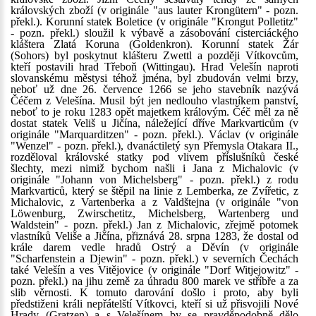
královských zboží (v originále "aus lauter Krongütern" - pozn.
překl.). Korunní statek Boletice (v originále "Krongut Polletitz"
- pozn. překl.) sloužil k výbavě a zásobování cisterciáckého
kláštera Zlatá Koruna (Goldenkron). Korunní statek Žár
(Sohors) byl poskytnut klášteru Zwettl a později Vítkovcům,
kteří postavili hrad Třeboň (Wittingau). Hrad Velešín naproti
slovanskému městysi téhož jména, byl zbudován velmi brzy,
neboť už dne 26. července 1266 se jeho stavebník nazývá
Čéčem z Velešína. Musil být jen nedlouho vlastníkem panství,
neboť to je roku 1283 opět majetkem královým. Čéč měl za ně
dostat statek Veliš u Jičína, náležející dříve Markvarticům (v
originále "Marquarditzen" - pozn. překl.). Václav (v originále
"Wenzel" - pozn. překl.), dvanáctiletý syn Přemysla Otakara II.,
rozděloval královské statky pod vlivem příslušníků české
šlechty, mezi nimiž bychom našli i Jana z Michalovic (v
originále "Johann von Michelsberg" - pozn. překl.) z rodu
Markvarticů, který se štěpil na linie z Lemberka, ze Zvířetic, z
Michalovic, z Vartenberka a z Valdštejna (v originále "von
Löwenburg, Zwirschetitz, Michelsberg, Wartenberg und
Waldstein" - pozn. překl.) Jan z Michalovic, zřejmě potomek
vlastníků Veliše a Jičína, přiznává 28. srpna 1283, že dostal od
krále darem vedle hradů Ostrý a Děvín (v originále
"Scharfenstein a Djewin" - pozn. překl.) v severních Čechách
také Velešín a ves Vitějovice (v originále "Dorf Witjejowitz" -
pozn. překl.) na jihu země za úhradu 800 marek ve stříbře a za
slib věrnosti. K tomuto darování došlo i proto, aby byli
předstiženi králi nepřátelští Vítkovci, kteří si už přisvojili Nové
Hrady (Gratzen) a s Velešínem by se pravděpodobně dělo