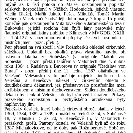
mlýně až k ústí potoka do Malše, odstoupením poplatků
selských hospodářství v Nižších Hodonicích, jejichž vlastníci
Vaclin Blažej, Mařík Jakub, Pešek Mikuláš, Tomáš Martin,
Weber a Vacek ročně odvádějí dohromady 7 kop a 15 grošů,
konečně pak odstoupením Mikulovského a Jaroměřského lesa u
Bukovska, jejichž rozloha činí čtyři lány pasovské míry.
(latinský originál listiny publikuje Klimesch v MVGDB, XXIII,
s. 124-127 s pozoruhodnými přepisy českých osobních i
místních jmen - pozn. překl.).
Petr přenesl na svá zboží i vliv Rožmberků ohledně církevních
záležitostí. Uplatnil bez okolků právo vlastního návrhu při
ustavení Jakuba ze Soběslavě (v originále "Jakob von
Sobieslau" - pozn. překl.) farářem v Malontech dne 4. dubna
roku 1364 a Radslava z Bavorova (v originále "Radslaw von
Barau" - pozn. překl.) dne 11. ledna 1367 oltářníkem ve
Velešíně. Velešínsko v to počítaje majetek Jindřicha II. z
Velešína a Benešova náležel v církevním ohledu k
doudlebskému děkanství, jež představovalo prostředníka mezi
arcibiskupem a místním duchovenstvem. Sídlem doudlebského
děkana byl tenkrát Velešín, kde byl zároveň i farářem. Příkazy
pražského arcibiskupa a bechyňského arciděkana byly
naplňovány jím.
Papežský desátek, který bohatá církevní obročí platila v letech
1369, 1384, 1385 a 1399, obnášel ve Velešíně 24, v Soběnově
18, v Blansku 15 až 20, v Benešově 15, v Malontech 6
pražských grošů. Patrony kostela ve Velešíně byli až do roku
1387 Michalovicové, od té doby pak Rožmberkové. Soběnov
stál do roku 1372 pod patronátem Michaloviců, odtud také