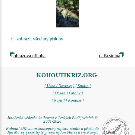
zobrazit všechny přílohy
obrazová příloha
další strana
KOHOUTIKRIZ.ORG
[ Úvod / Novinky ]
[ Studie ]
[ Obsah ]
[ Mapy ]
[ Najít ]
[ Kontakt ]
Jihočeská vědecká knihovna v Českých Budějovicích ©
2001-2026
Kohoutí kříž, autor koncepce projektu, studie a překladů
Jan Mareš, české texty a rešerše Jan Mareš a Ivo Kareš,