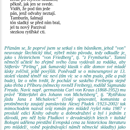
pěkně, jak jen se svede.
Vidět, že pod tím jede
pán, jenž odvahy neztají.
Tamburín, šalmají
tón sladký se před ním bral,
jel tu nový Parzival
stezkou rytířské cti.
Přiznám se, že poprvé jsem se setkal s tím básníkem, jehož "von"
neuvozuje šlechtický titul, nýbrž místo původu, tedy odkudže je,
jako s Heinrichem "von Friedberg", tj. "z Frymburku". Tamní
němečtí učitelé ho zřejmě svého času vydávali za rodáka, aby
Stifterův "Pirling", jak šumavský klasik v díle domov své mladé
lásky zvěčnil, ještě povýšili. Poněvadž se o minesengrovi ze 13.
století vlastně téměř nic neví (tím víc se o něm psalo, píše a psát
bude), lze o něm tvrdit, že pochází se saského Freibergu stejně
jako třeba z Příboru (německy rovněž Freiberg), rodiště Sigmunda
Freuda. Navíc např. germanista Carl von Kraus (1868-1952) mu
právě "Ritterfahrt des Johann von Michelsberg", tj. "Rytířskou
jízdu Jana z Michalovic" (český spisovatel, komunista a
protiněmecky zaujatý panslavista Alexej Pludek /1923-2002/ tak
mimochodem nazval svůj román pro mládež /vyšel roku 1987 v
proslulé edici Knihy odvahy a dobrodružství a byl i jedním z
důvodů, pro něž byla Pludkovi v devadesátých letech v italské
Bologni udělena prestižní Evropská cena za historickou literaturu
pro mládež/, volně pojednávající námět německé skladby) jako