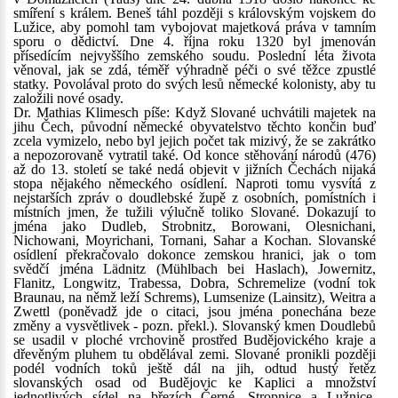
smíření s králem. Beneš táhl později s královským vojskem do
Lužice, aby pomohl tam vybojovat majetková práva v tamním
sporu o dědictví. Dne 4. října roku 1320 byl jmenován
přísedícím nejvyššího zemského soudu. Poslední léta života
věnoval, jak se zdá, téměř výhradně péči o své těžce zpustlé
statky. Povolával proto do svých lesů německé kolonisty, aby tu
založili nové osady.
Dr. Mathias Klimesch píše: Když Slované uchvátili majetek na
jihu Čech, původní německé obyvatelstvo těchto končin buď
zcela vymizelo, nebo byl jejich počet tak mizivý, že se zakrátko
a nepozorovaně vytratil také. Od konce stěhování národů (476)
až do 13. století se také nedá objevit v jižních Čechách nijaká
stopa nějakého německého osídlení. Naproti tomu vysvítá z
nejstarších zpráv o doudlebské župě z osobních, pomístních i
místních jmen, že tužili výlučně toliko Slované. Dokazují to
jména jako Dudleb, Strobnitz, Borowani, Olesnichani,
Nichowani, Moyrichani, Tornani, Sahar a Kochan. Slovanské
osídlení překračovalo dokonce zemskou hranici, jak o tom
svědčí jména Lädnitz (Mühlbach bei Haslach), Jowernitz,
Flanitz, Longwitz, Trabessa, Dobra, Schremelize (vodní tok
Braunau, na němž leží Schrems), Lumsenize (Lainsitz), Weitra a
Zwettl (poněvadž jde o citaci, jsou jména ponechána beze
změny a vysvětlivek - pozn. překl.). Slovanský kmen Doudlebů
se usadil v ploché vrchovině prostřed Budějovického kraje a
dřevěným pluhem tu obdělával zemi. Slované pronikli později
podél vodních toků ještě dál na jih, odtud hustý řetěz
slovanských osad od Budějovic ke Kaplici a množství
jednotlivých sídel na březích Černé, Stropnice a Lužnice.