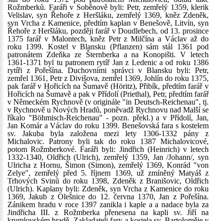
Rožmberků. Faráři v Soběnově byli: Petr, zemřelý 1359, klerik
Velislav, syn Řehoře z Heršláku, zemřelý 1369, kněz Zdeněk,
syn Vrcha z Kamenice, předtím kaplan v Benešově, Litvín, syn
Řehoře z Heršláku, později farář v Doudlebech, od 13. prosince
1375 farář v Malontech, kněz Petr z Milčína a Václav až do
roku 1399. Kostel v Blansku (Pflanzen) sám stál 1361 pod
patronátem Zdeňka ze Šternberka a na Konopišti. V letech
1361-1371 byl tu patronem rytíř Jan z Ledenic a od roku 1386
rytíři z Pořešína. Duchovními správci v Blansku byli: Petr,
zemřel 1361, Petr z Divišova, zemřel 1369, Johlín do roku 1375,
pak farář v Hořicích na Šumavě (Höritz), Přibík, předtím farář v
Hořicích na Šumavě a pak v Přídolí (Priethal), Petr, předtím farář
v Německém Rychnově (v originále "in Deutsch-Reichenau", tj.
v Rychnově u Nových Hradů, poněvadž Rychnovu nad Malší se
říkalo "Böhmisch-Reichenau" - pozn. překl.) a v Přídolí, Jan,
Jan Komár a Václav do roku 1399. Benešovská fara s kostelem
sv. Jakuba byla založena mezi lety 1306-1332 pány z
Michalovic. Patrony byli tak do roku 1387 Michalovicové,
potom Rožmberkové. Faráři byli: Jindřich (Heinrich) v letech
1332-1340, Oldřich (Ulrich), zemřelý 1359, Jan /Johann/, syn
Ulricha z Hornu, Šimon (Simon), zemřelý 1369, Konrád "von
Zelye", zemřelý před 5. říjnem 1369, už zmíněný Matyáš z
Trhových Svinů do roku 1398, Zdeněk z Branišovic, Oldřich
(Ulrich). Kaplany byli: Zdeněk, syn Vrcha z Kamenice do roku
1369, Jakub z Olešnice do 12. června 1370, Jan z Pořešína.
Zánikem hradu v roce 1397 zanikla i kaple a a nadace byla za
Jindřicha III. z Rožmberka přenesena na kapli sv. Jiří na
krumlovském hradě. Zakladateli fary a kostela sv. Bartoloměje v