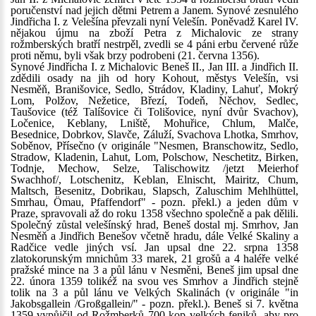
poručenství nad jejich dětmi Petrem a Janem. Synové zesnulého
Jindřicha I. z Velešína převzali nyní Velešín. Poněvadž Karel IV.
nějakou újmu na zboží Petra z Michalovic ze strany
rožmberských bratří nestrpěl, zvedli se 4 páni erbu červené růže
proti němu, byli však brzy podrobeni (21. června 1356).
Synové Jindřicha I. z Michalovic Beneš II., Jan III. a Jindřich II.
zdědili osady na jih od hory Kohout, městys Velešín, vsi
Nesměň, Branišovice, Sedlo, Strádov, Kladiny, Lahuť, Mokrý
Lom, Polžov, Nežetice, Březí, Todeň, Něchov, Sedlec,
Taušovice (též Talíšovice či Tolišovice, nyní dvůr Svachov),
Ločenice, Keblany, Lniště, Mohuřice, Chlum, Malče,
Besednice, Dobrkov, Slavče, Záluží, Svachova Lhotka, Smrhov,
Soběnov, Přísečno (v originále "Nesmen, Branschowitz, Sedlo,
Stradow, Kladenin, Lahut, Lom, Polschow, Neschetitz, Birken,
Todnje, Mechow, Selze, Talischowitz /jetzt Meierhof
Swachhof/, Lotschenitz, Keblan, Elnischt, Mairitz, Chum,
Maltsch, Besenitz, Dobrikau, Slapsch, Zaluschim Mehlhüttel,
Smrhau, Ömau, Pfaffendorf" - pozn. překl.) a jeden dům v
Praze, spravovali až do roku 1358 všechno společně a pak dělili.
Společný zůstal velešínský hrad, Beneš dostal mj. Smrhov, Jan
Nesměň a Jindřich Benešov včetně hradu, dále Velké Skaliny a
Radčice vedle jiných vsí. Jan upsal dne 22. srpna 1358
zlatokorunským mnichům 33 marek, 21 grošů a 4 haléře velké
pražské mince na 3 a půl lánu v Nesměni, Beneš jim upsal dne
22. února 1359 tolikéž na svou ves Smrhov a Jindřich stejně
tolik na 3 a půl lánu ve Velkých Skalinách (v originále "in
Jakobsgallein /Großgallein/" - pozn. překl.). Beneš si 7. května
1359 vypůjčil od Rožmberků 700 kop velkých feniků, aby pro