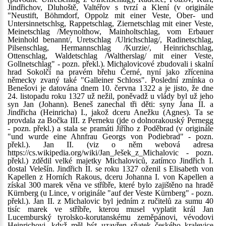
Jindřichov, Dluhoště, Valtéřov s tvrzí a Klení (v originále
"Neustift, Böhmdorf, Oppolz mit einer Veste, Ober- und
Untersinnetschlsg, Rappetschlag, Ziernetschlag mit einer Veste,
Meinetschlag /Meynolthow, Mainholtschlag, vom Erbauer
Meinhold benannt/, Uretschlag /Ulrichschlag/, Radinetschlag,
Pilsenschlag, Hermannschlag /Kurzie/, Heinrichschlag,
Ottenschlag, Waldetschlag /Waltherslag/ mit einer Veste,
Gollnetschlag" - pozn. překl.). Michalovicové zbudovali i skalní
hrad Sokolčí na pravém břehu Černé, nyní jako zřícenina
německy zvaný také "Galleiner Schloss". Poslední zmínka o
Benešovi je datována dnem 10. června 1322 a je jisto, že dne
24. listopadu roku 1327 už nežil, poněvadž u vlády byl už jeho
syn Jan (Johann). Beneš zanechal tři děti: syny Jana II. a
Jindřicha (Heinricha) I., jakož dceru Anežku (Agnes). Ta se
provdala za Bočka III. z Perneku (jde o dolnorakouský Pernegg
- pozn. překl.) a stala se pramáti Jiřího z Poděbrad (v originále
"und wurde eine Ahnfrau Georgs von Podiebrad" - pozn.
překl.). Jan II. (viz o něm webová adresa
https://cs.wikipedia.org/wiki/Jan_Ješek_z_Michalovic - pozn.
překl.) zdědil velké majetky Michaloviců, zatímco Jindřich I.
dostal Velešín. Jindřich II. se roku 1327 oženil s Elisabeth von
Kapellen z Horních Rakous, dceru Johanna I. von Kapellen a
získal 300 marek věna ve stříbře, které bylo zajištěno na hradě
Kürnberg (u Lince, v originále "auf der Veste Kürnberg" - pozn.
překl.). Jan II. z Michalovic byl jedním z ručitelů za sumu 40
tisíc marek ve stříbře, kterou musel vyplatit král Jan
Lucemburský tyrolsko-korutanskému zeměpánovi, vévodovi
Heinrichovi, když měl být uzavřen sňatek českého kralevice