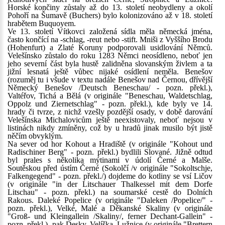
Horské končiny zůstaly až do 13. století neobydleny a okolí
Pohoří na Šumavě (Buchers) bylo kolonizováno až v 18. století
hrabětem Buquoyem.
Ve 13. století Vítkovci založená sídla měla německá jména,
často končící na -schlag, -reut nebo -stift. Mniši z Vyššího Brodu
(Hohenfurt) a Zlaté Koruny podporovali usidlování Němců.
Velešínsko zůstalo do roku 1283 Němci neosídleno, neboť jen
jeho severní část byla hustě zalidněna slovanským živlem a ta
jižní lesnatá ještě vůbec nijaké osídlení neměla. Benešov
(rozuměj tu i všude v textu nadále Benešov nad Černou, dřívější
Německý Benešov /Deutsch Beneschau/ - pozn. překl.),
Valtéřov, Tichá a Bělá (v originále "Beneschau, Waldetschlag,
Oppolz und Ziernetschlag" - pozn. překl.), kde byly ve 14.
hrady či tvrze, z nichž vzešly pozdější osady, v době darování
Velešínska Michalovicům ještě neexistovaly, neboť nejsou v
listinách nikdy zmíněny, což by u hradů jinak musilo být jistě
něčím obvyklým.
Na sever od hor Kohout a Hradiště (v originále "Kohout und
Radischiner Berg" - pozn. překl.) bydlili Slované. Jižně odtud
byl prales s několika mýtinami v údolí Černé a Malše.
Soutěskou před ústím Černé (Sokolčí /v originále "Sokoltschje,
Falkengegend" - pozn. překl./) dojdeme do kotliny se vsí Ličov
(v originále "in der Litschauer Thalkessel mit dem Dorfe
Litschau" - pozn. překl.) na soumarské cestě do Dolních
Rakous. Daleké Popelice (v originále "Daleken /Popelice/" -
pozn. překl.), Velké, Malé a Děkanské Skaliny (v originále
"Groß- und Kleingallein /Skaliny/, ferner Dechant-Gallein" -
pozn. překl.), pak Desky, Velíška, Lužnice (v originále "Brettern