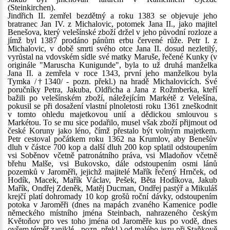
(Steinkirchen).
Jindřich II. zemřel bezdětný a roku 1383 se objevuje jeho
bratranec Jan IV. z Michalovic, potomek Jana II., jako majitel
Benešova, který velešínské zboží držel v jeho původní rozloze a
jímž byl 1387 prodáno pánům erbu červené růže. Petr I. z
Michalovic, v době smrti svého otce Jana II. dosud nezletilý,
vyrůstal na vdovském sídle své matky Maruše, řečené Kunky (v
originále "Maruscha Kunigunde", byla to už druhá manželka
Jana II. a zemřela v roce 1343, první jeho manželkou byla
Tymka /†1340/ - pozn. překl.) na hradě Michalovicích. Své
poručníky Petra, Jakuba, Oldřicha a Jana z Rožmberka, kteří
bažili po velešínském zboží, náležejícím Markétě z Velešína,
pokusil se při dosažení vlastní plnoletosti roku 1361 zneškodnit
v tomto ohledu majetkovou unií a dědickou smlouvou s
Markétou. To se mu sice podařilo, musel však zboží přijmout od
české Koruny jako léno, čímž přestalo být volným majetkem.
Petr cestoval počátkem roku 1362 na Krumlov, aby Benešův
dluh v částce 700 kop a další dluh 200 kop splatil odstoupením
vsi Soběnov včetně patronátního práva, vsi Mladoňov včetně
břehu Malše, vsi Bukovsko, dále odstoupením osmi lánů
pozemků v Jaroměři, jejichž majitelé Mařík řečený Hrnček, od
Hodík, Macek, Mařík Václav, Pešek, Běta Hodíkova, Jakub
Mařík, Ondřej Zdeněk, Matěj Ducman, Ondřej pastýř a Mikuláš
krejčí platí dohromady 10 kop grošů roční dávky, odstoupením
potoka v Jaroměři (dnes na mapách zvaného Kamenice podle
německého místního jména Steinbach, nahrazeného českým
Květoňov pro ves toho jména od Jaroměře kus po vodě, dnes
ovšem téměř zaniklé - pozn. překl.) od malého jezu při Staňkově