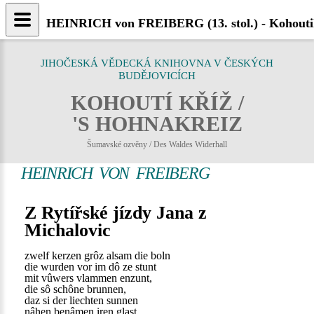
HEINRICH von FREIBERG (13. stol.) - Kohouti
JIHOČESKÁ VĚDECKÁ KNIHOVNA V ČESKÝCH
BUDĚJOVICÍCH
KOHOUTÍ KŘÍŽ /
'S HOHNAKREIZ
Šumavské ozvěny / Des Waldes Widerhall
HEINRICH VON FREIBERG
Z Rytířské jízdy Jana z
Michalovic
zwelf kerzen grôz alsam die boln
die wurden vor im dô ze stunt
mit vûwers vlammen enzunt,
die sô schône brunnen,
daz si der liechten sunnen
nâhen benâmen iren glast.