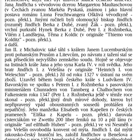
Jana Jindřicha s vévodovou dcerou Margaretou Maultaschovou
(v Čechách zvanou Markéta Pyskatá, známou i jako hlavní
postava románu Liona Feuchtwangera Ošklivá vévodkyně -
pozn. překl.). Jinými ručiteli byli olomoucký biskup Jindřich
(rozuměj Jindřich Berka z Dubé, zvaný Žák - pozn. překl.),
vrchní purkrabí Hynek Berka z Dubé, Petr I. z Rožmberka,
Vilém z Landštejna, Těma z Koldic (v originále "Thiemo von
Kolditz" - pozn. překl.).
a další.
Jan II. z Michalovic také táhl s králem Janem Lucemburským
proti pohanským Prusům a Litevcům, po návratu z tažení stal se
pak přísedícím nejvyššího zemského soudu. Hojně se objevuje
na listinách krále Jana a jeho syna Karla IV. v roli svědka. Jeho
bratr Jindřich I. z Velešína (v originále "Heinrich I. von
Weleschin" - pozn. překl.) žil od roku 1327 v ústraní na svém
zboží. Uzavřel během bojů českého krále s Ludvíkem IV.
Bavorským ve spolku s Petrem I. z Rožmberka s pasovským
ministeriálem Chunradem von Tannberg a Chalhochem von
Falkenstein roku 1347 (Petr I. z Rožmberka ještě v témže roce
skonal - pozn. překl.)jistý druh mírové dohody, kterou byl
nepřipravený vpád oboustranných sousedů prohlášen za
nepatřičný. Jeho manželka Elisabeth von Kapellen (v českých
pramenech "Eliška z Kapelu - pozn. překl.) darovala
cisterciákům ve Zwettlu 200 liber feniků na 10 a půl lánu (v
originále "auf eilfthalb Huben" - pozn. překl.) ve vsi Nesměň a
pro Velešín osvobodila konvent od mýta. Jindřich I. dal mýtit
rakousko-český hraniční les, založil Jindřichov u Benešova a
daroval ho v roce 1352 benešovské faře. Zemřel pravděpodobně