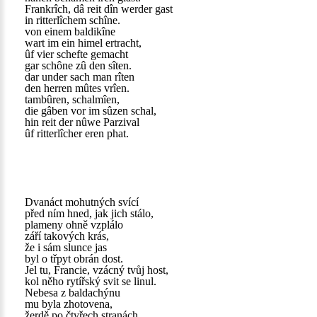
Frankrîch, dâ reit dîn werder gast
in ritterlîchem schîne.
von einem baldikîne
wart im ein himel ertracht,
ûf vier schefte gemacht
gar schône zû den sîten.
dar under sach man rîten
den herren mûtes vrîen.
tambûren, schalmîen,
die gâben vor im sûzen schal,
hin reit der nûwe Parzival
ûf ritterlîcher eren phat.
Dvanáct mohutných svící
před ním hned, jak jich stálo,
plameny ohně vzplálo
září takových krás,
že i sám slunce jas
byl o třpyt obrán dost.
Jel tu, Francie, vzácný tvůj host,
kol něho rytířský svit se linul.
Nebesa z baldachýnu
mu byla zhotovena,
žerdě po čtyřech stranách,