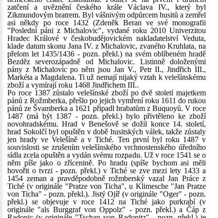
zatčení a uvěznění českého krále Václava IV., který byl
Zikmundovým bratrem. Byl vášnivým odpůrcem husitů a zemřel
asi někdy po roce 1432 (Zdeněk Beran ve své monografii
"Poslední páni z Michalovic", vydané roku 2010 Univerzitou
Hradec Králové v českobudějovickém nakladatelství Veduta,
klade datum skonu Jana IV. z Michalovic, zvaného Kruhlata, na
přelom let 1435/1436 - pozn. překl.) na svém oblíbeném hradě
Bezděz severozápadně od Michalovic. Listinně doloženými
pány z Michalovic po něm jsou Jan V., Petr II., Jindřich III.,
Markéta a Magdalena. Ti už nemají nijaký vztah k velešínskému
zboží a vymírají roku 1468 Jindřichem III..
Po roce 1387 zůstalo velešínské zboží po dvě století majetkem
pánů z Rožmberka, přešlo po jejich vymření roku 1611 do rukou
pánů ze Švamberka a 1621 připadl hrabatům z Buquoyů. V roce
1487 (má být 1387 - pozn. překl.) bylo přivtěleno ke zboží
novohradskému. Hrad v Benešově se dožil konce 14. století,
hrad Sokolčí byl opuštěn v době husitských válek, takže zůstaly
jen hrady ve Velešíně a v Tiché. Ten první byl roku 1487 v
souvislosti se zrušením velešínského vrchnostenského úředního
sídla zcela opuštěn a vydán svému rozpadu. Už v roce 1541 se o
něm píše jako o zřícenině. Po hradu (spíše bychom asi měli
hovořit o tvrzi - pozn. překl.) v Tiché se zve mezi lety 1433 a
1454 zeman a pravděpodobně rožmberský vazal Jan Práce z
Tiché (v originále "Pratze von Ticha", u Klimesche "Jan Pratze
von Ticha" - pozn. překl.). Jistý Ojíř (v originále "Oger" - pozn.
překl.) se objevuje v roce 1412 na Tiché jako purkrabí (v
originále "als Burggraf von Oppolz" - pozn. překl.) a Čáp z
Radonic (v originále "Tschap von Radonitz" - pozn. překl.) je