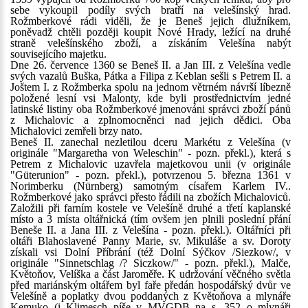
sebe vykoupil podíly svých bratří na velešínský hrad.
Rožmberkové rádi viděli, že je Beneš jejich dlužníkem,
poněvadž chtěli později koupit Nové Hrady, ležící na druhé
straně velešínského zboží, a získáním Velešína nabýt
souvisejícího majetku.
Dne 26. července 1360 se Beneš II. a Jan III. z Velešína vedle
svých vazalů Buška, Pátka a Filipa z Keblan sešli s Petrem II. a
Joštem I. z Rožmberka spolu na jednom větrném návrší líbezně
položené lesní vsi Malonty, kde byli prostřednictvím jedné
latinské listiny oba Rožmberkové jmenováni správci zboží pánů
z Michalovic a zplnomocněnci nad jejich dědici. Oba
Michalovici zemřeli brzy nato.
Beneš II. zanechal nezletilou dceru Markétu z Velešína (v
originále "Margaretha von Weleschin" - pozn. překl.), která s
Petrem z Michalovic uzavřela majetkovou unii (v originále
"Güterunion" - pozn. překl.), potvrzenou 5. března 1361 v
Norimberku (Nürnberg) samotným císařem Karlem IV..
Rožmberkové jako správci přesto řádili na zbožích Michaloviců.
Založili při farním kostele ve Velešíně druhé a třetí kaplanské
místo a 3 místa oltářnická (tím ovšem jen plnili poslední přání
Beneše II. a Jana III. z Velešína - pozn. překl.). Oltářníci při
oltáři Blahoslavené Panny Marie, sv. Mikuláše a sv. Doroty
získali vsi Dolní Příbrání (též Dolní Sýčkov /Siezkow/, v
originále "Sinnetschlag /? Siczkow/" - pozn. překl.), Malče,
Květoňov, Velíška a část Jaroměře. K udržování věčného světla
před mariánským oltářem byl faře předán hospodářský dvůr ve
Velešíně a poplatky dvou poddaných z Květoňova a mlynáře
Kemuko (i Klimesch píše v MVGDB na s. 352 o mlynáři