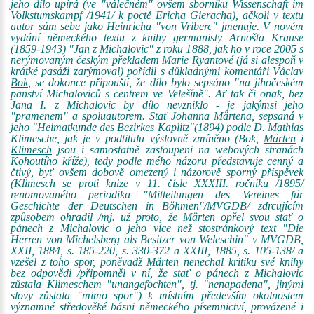
jeho dílo upírá (ve "válečném" ovšem sborníku Wissenschaft im
Volkstumskampf /1941/ k poctě Ericha Gieracha), ačkoli v textu
autor sám sebe jako Heinricha "von Vriberc" jmenuje. V novém
vydání německého textu z knihy germanisty Arnošta Krause
(1859-1943) "Jan z Michalovic" z roku 1888, jak ho v roce 2005 s
nerýmovaným českým překladem Marie Ryantové (já si alespoň v
krátké pasáži zarýmoval) pořídil s důkladnými komentáři
Václav
Bok
, se dokonce připouští, že dílo bylo sepsáno "na jihočeském
panství Michaloviců s centrem ve Velešíně". Ať tak či onak, bez
Jana I. z Michalovic by dílo nevzniklo - je jakýmsi jeho
"pramenem" a spoluautorem. Stať Johanna Märtena, sepsaná v
jeho "Heimatkunde des Bezirkes Kaplitz"(1894) podle D. Mathias
Klimesche, jak je v podtitulu výslovně zmíněno (Bok,
Märten
i
Klimesch
jsou i samostatně zastoupeni na webových stranách
Kohoutího kříže), tedy podle mého názoru představuje cenný a
čtivý, byť ovšem dobově omezený i názorově sporný příspěvek
(Klimesch se proti knize v 11. čísle XXXIII. ročníku /1895/
renomovaného periodika "Mitteilungen des Vereines für
Geschichte der Deutschen in Böhmen"/MVGDB/ zdrcujícím
způsobem ohradil /mj. už proto, že Märten opřel svou stať o
pánech z Michalovic o jeho více než stostránkový text "Die
Herren von Michelsberg als Besitzer von Weleschin" v MVGDB,
XXII, 1884, s. 185-220, s. 330-372 a XXIII, 1885, s. 105-138/ a
vzešel z toho spor, poněvadž Märten nenechal kritiku své knihy
bez odpovědi /připomněl v ní, že stať o pánech z Michalovic
zůstala Klimeschem "unangefochten", tj. "nenapadena", jinými
slovy zůstala "mimo spor") k místním především okolnostem
významné středověké básni německého písemnictví, provázené i