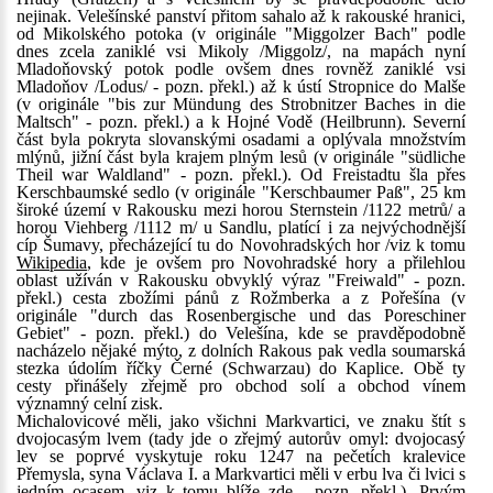
nejinak. Velešínské panství přitom sahalo až k rakouské hranici,
od Mikolského potoka (v originále "Miggolzer Bach" podle
dnes zcela zaniklé vsi Mikoly /Miggolz/, na mapách nyní
Mladoňovský potok podle ovšem dnes rovněž zaniklé vsi
Mladoňov /Lodus/ - pozn. překl.) až k ústí Stropnice do Malše
(v originále "bis zur Mündung des Strobnitzer Baches in die
Maltsch" - pozn. překl.) a k Hojné Vodě (Heilbrunn). Severní
část byla pokryta slovanskými osadami a oplývala množstvím
mlýnů, jižní část byla krajem plným lesů (v originále "südliche
Theil war Waldland" - pozn. překl.). Od Freistadtu šla přes
Kerschbaumské sedlo (v originále "Kerschbaumer Paß", 25 km
široké území v Rakousku mezi horou Sternstein /1122 metrů/ a
horou Viehberg /1112 m/ u Sandlu, platící i za nejvýchodnější
cíp Šumavy, přecházející tu do Novohradských hor /viz k tomu
Wikipedia
, kde je ovšem pro Novohradské hory a přilehlou
oblast užíván v Rakousku obvyklý výraz "Freiwald" - pozn.
překl.) cesta zbožími pánů z Rožmberka a z Pořešína (v
originále "durch das Rosenbergische und das Poreschiner
Gebiet" - pozn. překl.) do Velešína, kde se pravděpodobně
nacházelo nějaké mýto, z dolních Rakous pak vedla soumarská
stezka údolím říčky Černé (Schwarzau) do Kaplice. Obě ty
cesty přinášely zřejmě pro obchod solí a obchod vínem
významný celní zisk.
Michalovicové měli, jako všichni Markvartici, ve znaku štít s
dvojocasým lvem (tady jde o zřejmý autorův omyl: dvojocasý
lev se poprvé vyskytuje roku 1247 na pečetích kralevice
Přemysla, syna Václava I. a Markvartici měli v erbu lva či lvici s
jedním ocasem, viz k tomu blíže
zde
- pozn. překl.). Prvým