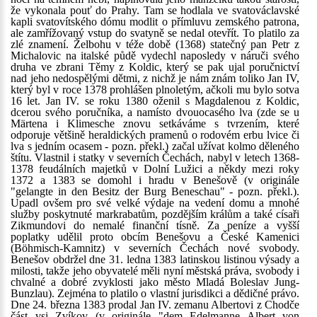
že vykonala pouť do Prahy. Tam se hodlala ve svatováclavské
kapli svatovítského dómu modlit o přímluvu zemského patrona,
ale zamřížovaný vstup do svatyně se nedal otevřít. To platilo za
zlé znamení. Želbohu v téže době (1368) statečný pan Petr z
Michalovic na italské půdě vydechl naposledy v náruči svého
druha ve zbrani Těmy z Koldic, který se pak ujal poručnictví
nad jeho nedospělými dětmi, z nichž je nám znám toliko Jan IV,
který byl v roce 1378 prohlášen plnoletým, ačkoli mu bylo sotva
16 let. Jan IV. se roku 1380 oženil s Magdalenou z Koldic,
dcerou svého poručníka, a namísto dvouocasého lva (zde se u
Märtena i Klimesche znovu setkáváme s tvrzením, které
odporuje většině heraldických pramenů o rodovém erbu lvice či
lva s jedním ocasem - pozn. překl.) začal užívat kolmo děleného
štítu. Vlastnil i statky v severních Čechách, nabyl v letech 1368-
1378 feudálních majetků v Dolní Lužici a někdy mezi roky
1372 a 1383 se domohl i hradu v Benešově (v originále
"gelangte in den Besitz der Burg Beneschau" - pozn. překl.).
Upadl ovšem pro své velké výdaje na vedení domu a mnohé
služby poskytnuté markrabatům, pozdějším králům a také císaři
Zikmundovi do nemalé finanční tísně. Za peníze a vyšší
poplatky udělil proto obcím Benešovu a České Kamenici
(Böhmisch-Kamnitz) v severních Čechách nové svobody.
Benešov obdržel dne 31. ledna 1383 latinskou listinou výsady a
milosti, takže jeho obyvatelé měli nyní městská práva, svobody i
chvalné a dobré zvyklosti jako město Mladá Boleslav Jung-
Bunzlau). Zejména to platilo o vlastní jurisdikci a dědičné právo.
Dne 24. března 1383 prodal Jan IV. zemanu Albertovi z Chodče
část vsi Zvíkov (v originále "dem Edelmanne Albert von