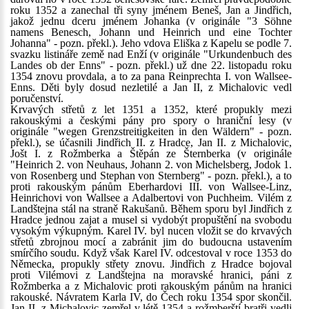
roku 1352 a zanechal tři syny jménem Beneš, Jan a Jindřich,
jakož jednu dceru jménem Johanka (v originále "3 Söhne
namens Benesch, Johann und Heinrich und eine Tochter
Johanna" - pozn. překl.). Jeho vdova Eliška z Kapelu se podle 7.
svazku listináře země nad Enží (v originále "Urkundenbuch des
Landes ob der Enns" - pozn. překl.) už dne 22. listopadu roku
1354 znovu provdala, a to za pana Reinprechta I. von Wallsee-
Enns. Děti byly dosud nezletilé a Jan II, z Michalovic vedl
poručenství.
Krvavých střetů z let 1351 a 1352, které propukly mezi
rakouskými a českými pány pro spory o hraniční lesy (v
originále "wegen Grenzstreitigkeiten in den Wäldern" - pozn.
překl.), se účasnili Jindřich II. z Hradce, Jan II. z Michalovic,
Jošt I. z Rožmberka a Štěpán ze Šternberka (v originále
"Heinrich 2. von Neuhaus, Johann 2. von Michelsberg, Jodok 1.
von Rosenberg und Stephan von Sternberg" - pozn. překl.), a to
proti rakouským pánům Eberhardovi III. von Wallsee-Linz,
Heinrichovi von Wallsee a Adalbertovi von Puchheim. Vilém z
Landštejna stál na straně Rakušanů. Během sporu byl Jindřich z
Hradce jednou zajat a musel si vydobýt propuštění na svobodu
vysokým výkupným. Karel IV. byl nucen vložit se do krvavých
střetů zbrojnou mocí a zabránit jim do budoucna ustavením
smírčího soudu. Když však Karel IV. odcestoval v roce 1353 do
Německa, propukly střety znovu. Jindřich z Hradce bojoval
proti Vilémovi z Landštejna na moravské hranici, páni z
Rožmberka a z Michalovic proti rakouským pánům na hranici
rakouské. Návratem Karla IV, do Čech roku 1354 spor skončil.
Jan II. z Michalovic zemřel v létě 1354 a rožmberští bratři vedli