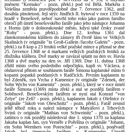
jménem "Kemuko" - pozn. překl.) pod vsí Bělá. Markéta z
Velešína zemřela pravděpodobně dne 7. července 1362, aniž
dosáhla plnoletosti. Její strýc Jindřich II. bytoval v roce 1359 na
hradě v Benešově, neboť navrhl toho roku jako patron farního
obročí při úmrtí benešovského faráře jako jeho nástupce Johanna
z Hornu (jde o dolnorakouské město, kdysi také česky zvané
"Rohy" - pozn. překl.). Dne 12. května 1361 dal
zlatokorunskému klášteru do zástavy tři čtvrtě lánu ve Velkých
Skalinách (v originále "in Groß-Gallein /Jacobz Galein/" - pozn.
překl.) za 8 kop a 23 feniků velké pražské mince a přiznal se dne
25. července 1368 se 4 markami velkých pražských feniků za
dlužníka kláštera. Dvě marky se zavázal splatit na den sv. Havla
1368 a dvě marky na den sv. Jiří 1369. Dne 11. dubna 1368
zřídil místo svého posledního odpočinku, kapli sv. Václava, a
obdaroval přitom se souhlasem faráře Šimona kaplanské místo 6
kopami popatků poddaných v Radčicích. Prvním kaplanem tu
byl Zdeněk, syn Vrcha z Kamenice (v originále "Zdenek, der
Sohn Wrchs von Kamenitz" - pozn. překl.), který se v roce úmrtí
faráře Šimona (1369) místa zřekl a stal se později farářem v
Soběnově. Benešovským farářem se nyní stal Konrad "von
Zelye" (ze Zelí? - pozn. překl.), kaplanem Jakub z Olešnice (v
originále "Jakob von Oleschnitz" - pozn. překl.). Farář zesnul
ještě téhož roku a nalezl nástupce v Matyášovi z Trhových
Svinů (v originále "Mathias von Schweinitz" - pozn. překl.),
zatímco o rok později následoval dne 1. srpna 1370 za kaplana
Jakuba kaplan Jan, syn Vernéře z Pořešína (v originále "Johann,
ein Sohn Wernhers von Poreschin" - pozn. překl.), poněvadž
Jakub byl jmenován farářem v Kamenném Újezdě