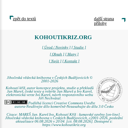
zpět do textů
další strana
přílohy
KOHOUTIKRIZ.ORG
[ Úvod / Novinky ]
[ Studie ]
[ Obsah ]
[ Mapy ]
[ Najít ]
[ Kontakt ]
Jihočeská vědecká knihovna v Českých Budějovicích ©
2001-2026
Kohoutí kříž, autor koncepce projektu, studie a překladů
Jan Mareš, české texty a rešerše Jan Mareš a Ivo Kareš,
elektronická verze Ivo Kareš, návrh responzivního webu
Jiří Nechvátal.
Podléhá licenci Creative Commons Uveďte
autora-Neužívejte dílo komerčně-Nezasahujte do díla 3.0 Česko
Citace: MAREŠ Jan. Kareš Ivo. Kohoutí Kříž : šumavské ozvěny [on-line] .
Jihočeská vědecká knihovna v Českých Budějovicích, c2001-2026, poslední
aktualizace 06.08.2026 v 20.04. [cit. 08.08.2026]. Dostupné z:
https://www.kohoutikriz.org