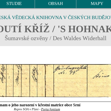
STUDIE
OBSAH
MAPY
ESKÁ VĚDECKÁ KNIHOVNA V ČESKÝCH BUDĚJO
UTÍ KŘÍŽ / 'S HOHNA
Šumavské ozvěny / Des Waldes Widerhall
nam o jeho narození v křestní matrice obce Srní
Repro SOA v Plzni -
Porta fontium