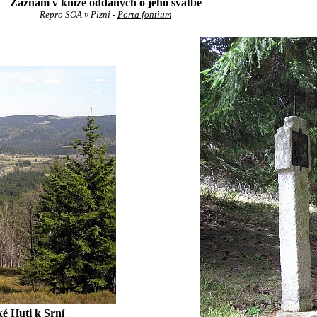
Záznam v knize oddaných o jeho svatbě
Repro SOA v Plzni -
Porta fontium
é Huti k Srní