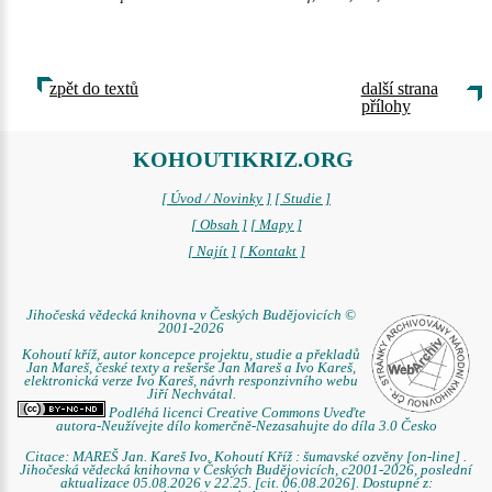
zpět do textů
další strana
přílohy
KOHOUTIKRIZ.ORG
[ Úvod / Novinky ]
[ Studie ]
[ Obsah ]
[ Mapy ]
[ Najít ]
[ Kontakt ]
Jihočeská vědecká knihovna v Českých Budějovicích ©
2001-2026
Kohoutí kříž, autor koncepce projektu, studie a překladů
Jan Mareš, české texty a rešerše Jan Mareš a Ivo Kareš,
elektronická verze Ivo Kareš, návrh responzivního webu
Jiří Nechvátal.
Podléhá licenci Creative Commons Uveďte
autora-Neužívejte dílo komerčně-Nezasahujte do díla 3.0 Česko
Citace: MAREŠ Jan. Kareš Ivo. Kohoutí Kříž : šumavské ozvěny [on-line] .
Jihočeská vědecká knihovna v Českých Budějovicích, c2001-2026, poslední
aktualizace 05.08.2026 v 22.25. [cit. 06.08.2026]. Dostupné z: