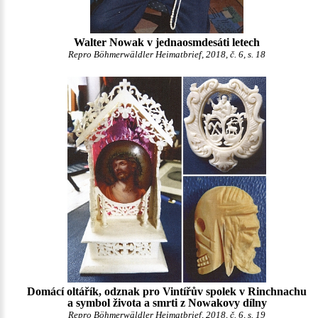
Walter Nowak v jednaosmdesáti letech
Repro Böhmerwäldler Heimatbrief, 2018, č. 6, s. 18
Domácí oltářík, odznak pro Vintířův spolek v Rinchnachu
a symbol života a smrti z Nowakovy dílny
Repro Böhmerwäldler Heimatbrief, 2018, č. 6, s. 19