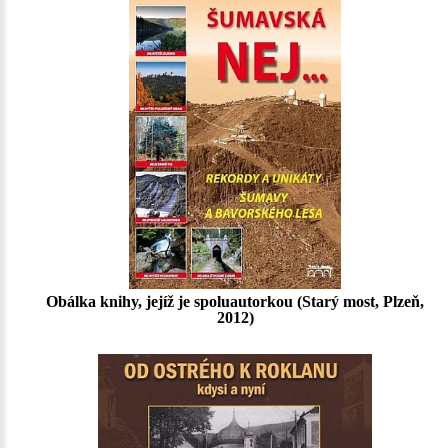
Obálka knihy, jejíž je spoluautorkou (Starý most, Plzeň,
2012)