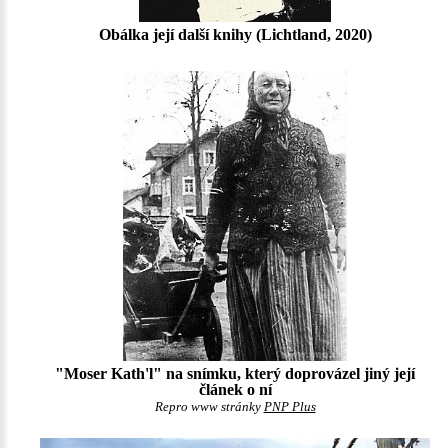
Obálka její další knihy (Lichtland, 2020)
"Moser Kath'l" na snímku, který doprovázel jiný její
článek o ní
Repro www stránky
PNP Plus