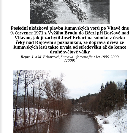
Poslední ukázková plavba šumavských vorů po Vltavě dne
9. července 1971 z Vyššího Brodu do Březí při Boršově nad
Vltavou, jak ji zachytil Josef Erhart na snímku z úseku
řeky nad Rájovem s poznámkou, že doprava dřeva ze
šumavských lesů takto trvala od středověku až do konce
druhé světové války
Repro J. a M. Erhartovi, Šumava : fotografie z let 1959-2009
(2009)