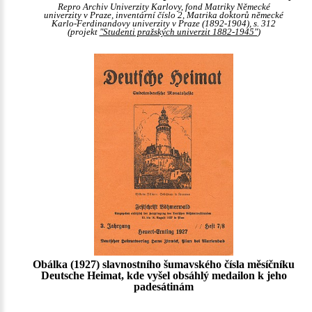
Repro Archiv Univerzity Karlovy, fond Matriky Německé
univerzity v Praze, inventární číslo 2, Matrika doktorů německé
Karlo-Ferdinandovy univerzity v Praze (1892-1904), s. 312
(projekt
"Studenti pražských univerzit 1882-1945"
)
Obálka (1927) slavnostního šumavského čísla měsíčníku
Deutsche Heimat, kde vyšel obsáhlý medailon k jeho
padesátinám