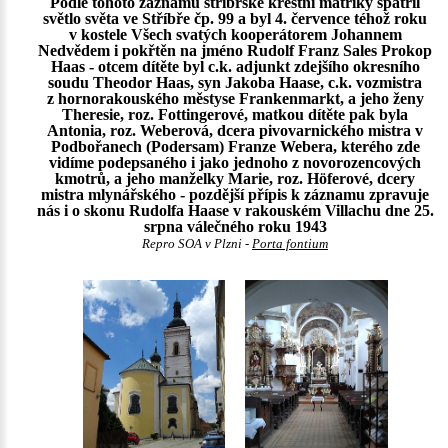
Podle tohoto záznamu stříbrské křestní matriky spatřil
světlo světa ve Stříbře čp. 99 a byl 4. července téhož roku
v kostele Všech svatých kooperátorem Johannem
Nedvědem i pokřtěn na jméno Rudolf Franz Sales Prokop
Haas - otcem dítěte byl c.k. adjunkt zdejšího okresního
soudu Theodor Haas, syn Jakoba Haase, c.k. vozmistra
z hornorakouského městyse Frankenmarkt, a jeho ženy
Theresie, roz. Fottingerové, matkou dítěte pak byla
Antonia, roz. Weberová, dcera pivovarnického mistra v
Podbořanech (Podersam) Franze Webera, kterého zde
vidíme podepsaného i jako jednoho z novorozencových
kmotrů, a jeho manželky Marie, roz. Höferové, dcery
mistra mlynářského - pozdější přípis k záznamu zpravuje
nás i o skonu Rudolfa Haase v rakouském Villachu dne 25.
srpna válečného roku 1943
Repro SOA v Plzni -
Porta fontium