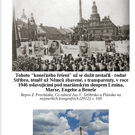
Tohoto "konečného řešení" už se dožít nestačil - rodné
Stříbro, téměř už Němců zbavené, s transparenty, v roce
1946 oslavujícími pod mariánským sloupem Lenina,
Marxe, Engelse a Beneše
Repro Z. Procházka, Co odnesl čas 3 : Stříbrsko a Plánsko na
nejstarších fotografiích (2012), s. 160