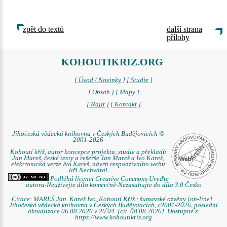
zpět do textů
další strana
přílohy
KOHOUTIKRIZ.ORG
[ Úvod / Novinky ]
[ Studie ]
[ Obsah ]
[ Mapy ]
[ Najít ]
[ Kontakt ]
Jihočeská vědecká knihovna v Českých Budějovicích ©
2001-2026
Kohoutí kříž, autor koncepce projektu, studie a překladů
Jan Mareš, české texty a rešerše Jan Mareš a Ivo Kareš,
elektronická verze Ivo Kareš, návrh responzivního webu
Jiří Nechvátal.
Podléhá licenci Creative Commons Uveďte
autora-Neužívejte dílo komerčně-Nezasahujte do díla 3.0 Česko
Citace: MAREŠ Jan. Kareš Ivo. Kohoutí Kříž : šumavské ozvěny [on-line] .
Jihočeská vědecká knihovna v Českých Budějovicích, c2001-2026, poslední
aktualizace 06.08.2026 v 20.04. [cit. 08.08.2026]. Dostupné z:
https://www.kohoutikriz.org