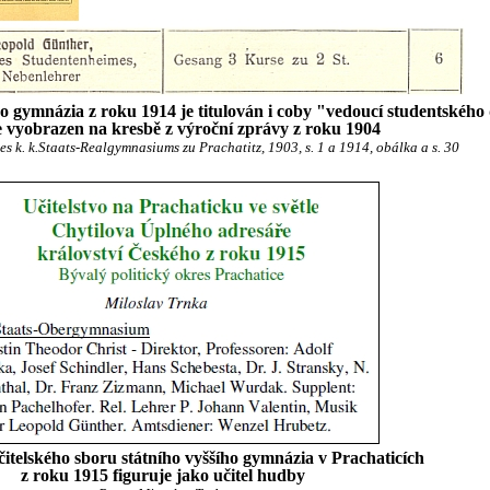
o gymnázia z roku 1914 je titulován i coby "vedoucí studentskéh
e vyobrazen na kresbě z výroční zprávy z roku 1904
s k. k.Staats-Realgymnasiums zu Prachatitz, 1903, s. 1 a 1914, obálka a s. 30
itelského sboru státního vyššího gymnázia v Prachaticích
z roku 1915 figuruje jako učitel hudby