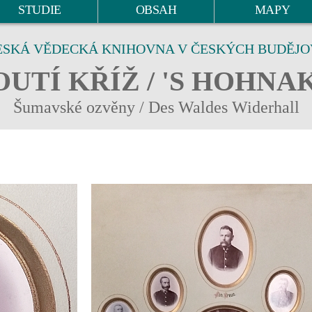
STUDIE
OBSAH
MAPY
ESKÁ VĚDECKÁ KNIHOVNA V ČESKÝCH BUDĚJO
UTÍ KŘÍŽ / 'S HOHNA
Šumavské ozvěny / Des Waldes Widerhall