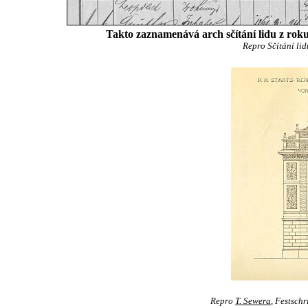
Takto zaznamenává arch sčítání lidu z rok
Repro Sčítání li
Repro
T. Sewera
, Festsch