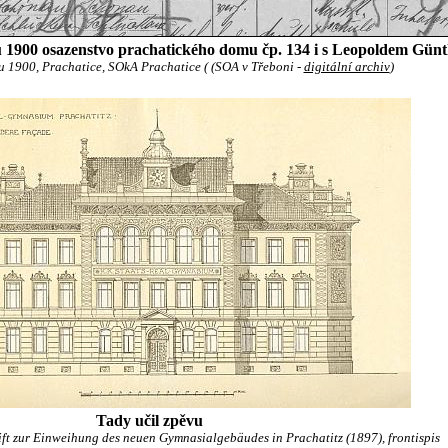
u 1900 osazenstvo prachatického domu čp. 134 i s Leopoldem Gün
du 1900, Prachatice, SOkA Prachatice ( (SOA v Třeboni -
digitální archiv
)
Tady učil zpěvu
rift zur Einweihung des neuen Gymnasialgebäudes in Prachatitz (1897), frontispis