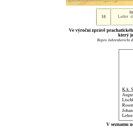
Ve výroční zprávě prachatickéh
který j
Repro Jahresbericht de
V seznamu uč