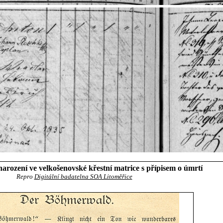
arození ve velkošenovské křestní matrice s přípisem o úmrtí
Repro
Digitální badatelna SOA Litoměřice