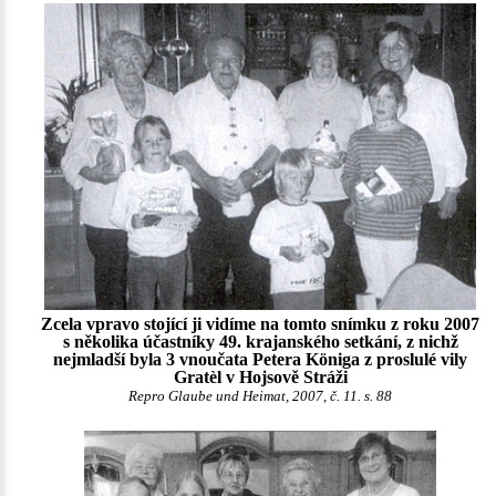
Zcela vpravo stojící ji vidíme na tomto snímku z roku 2007
s několika účastníky 49. krajanského setkání, z nichž
nejmladší byla 3 vnoučata Petera Königa z proslulé vily
Gratèl v Hojsově Stráži
Repro Glaube und Heimat, 2007, č. 11. s. 88