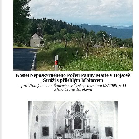
Kostel Neposkvrněného Početí Panny Marie v Hojsově
Stráži s přilehlým hřbitovem
epro Vítaný host na Šumavě a v Českém lese, léto 02/2009, s. 11
a foto Leona Töröková