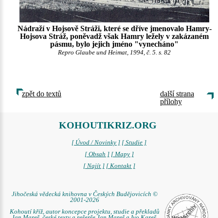
Nádraží v Hojsově Stráži, které se dříve jmenovalo Hamry-
Hojsova Stráž, poněvadž však Hamry ležely v zakázaném
pásmu, bylo jejich jméno "vynecháno"
Repro Glaube und Heimat, 1994, č. 5. s. 82
zpět do textů
další strana
přílohy
KOHOUTIKRIZ.ORG
[ Úvod / Novinky ]
[ Studie ]
[ Obsah ]
[ Mapy ]
[ Najít ]
[ Kontakt ]
Jihočeská vědecká knihovna v Českých Budějovicích ©
2001-2026
Kohoutí kříž, autor koncepce projektu, studie a překladů
Jan Mareš, české texty a rešerše Jan Mareš a Ivo Kareš,