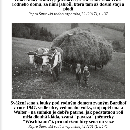
rodného domu, za nimi jabloň, která tam až dosud stojí a
plodí
Repro Šumavští rodáci vzpomínají 2 (2017), s. 137
Svážení sena z louky pod rodným domem zvaným Bartlhof
v roce 1947, vedle otce, vedoucího volky, stojí opět ona a
Walter - na snímku je dobře patrno, jak podstatnou roli
měla dlouhá kláda, zvaná "pavuza" (německy
"Wischbaum"), pro udržení fůry sena na voze
Repro Šumavští rodáci vzpomínají 2 (2017), s. 141