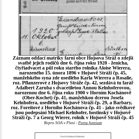
Záznam oddací matriky farní obce Hojsova Stráž o zdejší
svatbě jejích rodičů dne 6. října roku 1920 - ženicha,
čtyřiadvacet a půl roku starého rolníka Aloise Wierera,
narozeného 15. února 1896 v Hojsově Stráži čp. 45,
manželského syna zde usedlého Karla Wierera a Rosalie,
roz. Pflanzerové z Hojsovy Stráže čp. 42, sezdává tu farář
Adalbert Zaruba s dvacetiletou Annou Kelnhoferovou,
narozenou dne 6. října roku 1900 v Horním Kochánově
(Ober-Kochet) čp. 41, manželskou dcerou Josefa
Kelnhofera, usedlého v Hojsově Stráži čp. 29, a Barbary,
roz. Foreitové z Horního Kochánova čp. 41 - jako svědkové
jsou podepsáni Michael Kelnhofer, hostinský v Hojsově
Stráži čp. 7 a Georg Wierer, rolník v Hojsově Stráži čp. 45
Repro SOA v Plzni -
Porta fontium