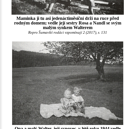
Maminka ji tu asi jedenáctiměsíční drží na ruce před
rodným domem; vedle její sestry Rosa a Nandl se svým
malým synkem Walterem
Repro Šumavští rodáci vzpomínají 2 (2017), s. 131
Ona a malý Walter, její synovec, v létě roku 1944 vedle