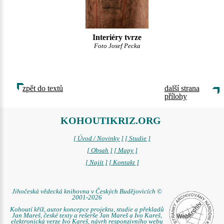
Interiéry tvrze
Foto Josef Pecka
zpět do textů
další strana
přílohy
KOHOUTIKRIZ.ORG
[ Úvod / Novinky ]
[ Studie ]
[ Obsah ]
[ Mapy ]
[ Najít ]
[ Kontakt ]
Jihočeská vědecká knihovna v Českých Budějovicích ©
2001-2026
Kohoutí kříž, autor koncepce projektu, studie a překladů
Jan Mareš, české texty a rešerše Jan Mareš a Ivo Kareš,
elektronická verze Ivo Kareš, návrh responzivního webu