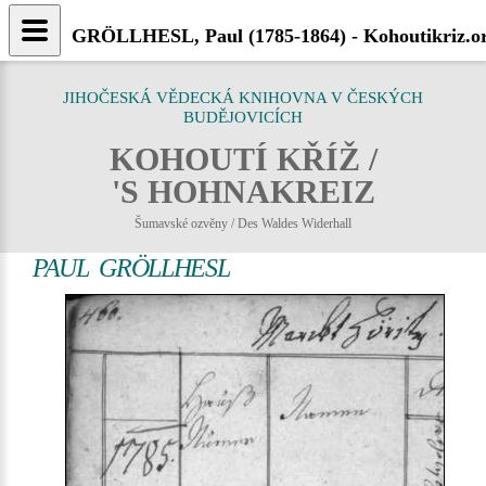
GRÖLLHESL, Paul (1785-1864) - Kohoutikriz.o
JIHOČESKÁ VĚDECKÁ KNIHOVNA V ČESKÝCH
BUDĚJOVICÍCH
KOHOUTÍ KŘÍŽ /
'S HOHNAKREIZ
Šumavské ozvěny / Des Waldes Widerhall
PAUL GRÖLLHESL