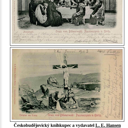
Českobudějovický knihkupec a vydavatel
L. E. Hansen