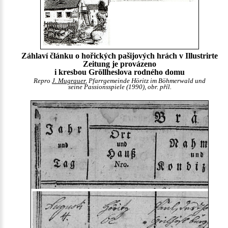
Záhlaví článku o hořických pašijových hrách v Illustrirte
Zeitung je provázeno
i kresbou Gröllheslova rodného domu
Repro
J. Mugrauer
, Pfarrgemeinde Höritz im Böhmerwald und
seine Passionsspiele (1990), obr. příl.