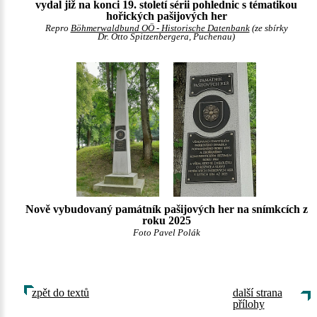
vydal již na konci 19. století sérii pohlednic s tématikou
hořických pašijových her
Repro
Böhmerwaldbund OÖ - Historische Datenbank
(ze sbírky
Dr. Otto Spitzenbergera, Puchenau)
Nově vybudovaný památník pašijových her na snímkcích z
roku 2025
Foto Pavel Polák
zpět do textů
další strana
přílohy