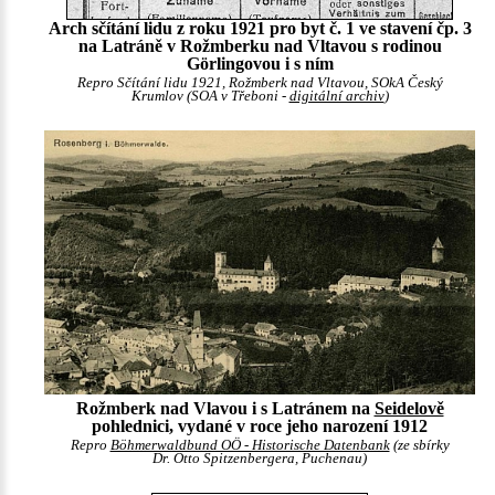
Arch sčítání lidu z roku 1921 pro byt č. 1 ve stavení čp. 3
na Latráně v Rožmberku nad Vltavou s rodinou
Görlingovou i s ním
Repro Sčítání lidu 1921, Rožmberk nad Vltavou, SOkA Český
Krumlov (SOA v Třeboni -
digitální archiv
)
Rožmberk nad Vlavou i s Latránem na
Seidelově
pohlednici, vydané v roce jeho narození 1912
Repro
Böhmerwaldbund OÖ - Historische Datenbank
(ze sbírky
Dr. Otto Spitzenbergera, Puchenau)