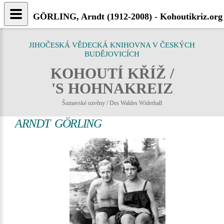
GÖRLING, Arndt (1912-2008) - Kohoutikriz.org
JIHOČESKÁ VĚDECKÁ KNIHOVNA V ČESKÝCH
BUDĚJOVICÍCH
KOHOUTÍ KŘÍŽ /
'S HOHNAKREIZ
Šumavské ozvěny / Des Waldes Widerhall
ARNDT GÖRLING