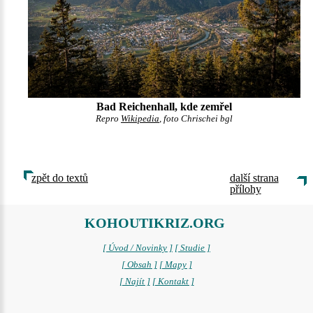
Bad Reichenhall, kde zemřel
Repro
Wikipedia
, foto Chrischei bgl
zpět do textů
další strana
přílohy
KOHOUTIKRIZ.ORG
[ Úvod / Novinky ]
[ Studie ]
[ Obsah ]
[ Mapy ]
[ Najít ]
[ Kontakt ]