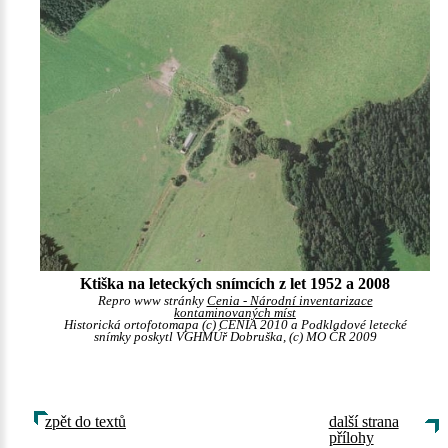
Ktiška na leteckých snímcích z let 1952 a 2008
Repro www stránky
Cenia - Národní inventarizace
kontaminovaných míst
Historická ortofotomapa (c) CENIA 2010 a Podkladové letecké
snímky poskytl VGHMÚř Dobruška, (c) MO ČR 2009
zpět do textů
další strana
přílohy