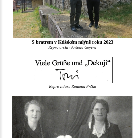
S bratrem v Ktišském mlýně roku 2023
Repro archiv Antona Geyera
Repro z daru Romana Frčka