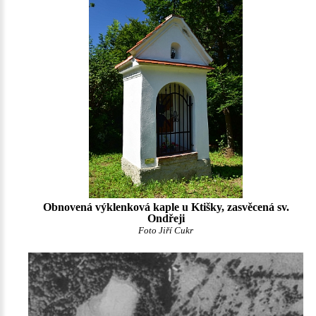
Obnovená výklenková kaple u Ktišky, zasvěcená sv.
Ondřeji
Foto Jiří Cukr