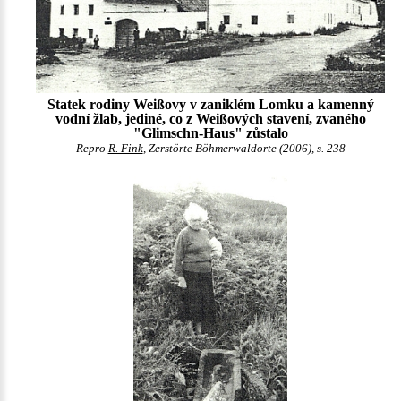
Statek rodiny Weißovy v zaniklém Lomku a kamenný
vodní žlab, jediné, co z Weißových stavení, zvaného
"Glimschn-Haus" zůstalo
Repro
R. Fink
, Zerstörte Böhmerwaldorte (2006), s. 238