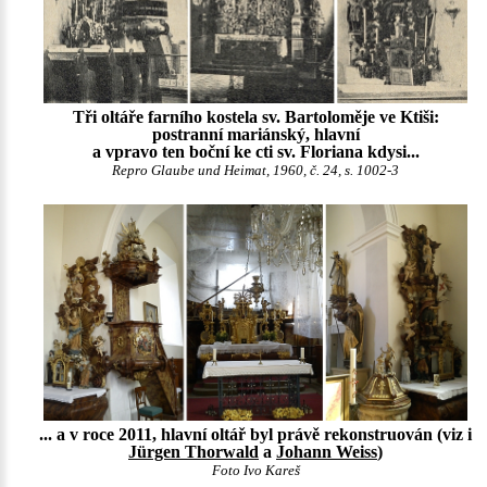
Tři oltáře farního kostela sv. Bartoloměje ve Ktiši:
postranní mariánský, hlavní
a vpravo ten boční ke cti sv. Floriana kdysi...
Repro Glaube und Heimat, 1960, č. 24, s. 1002-3
... a v roce 2011, hlavní oltář byl právě rekonstruován (viz i
Jürgen Thorwald
a
Johann Weiss
)
Foto Ivo Kareš