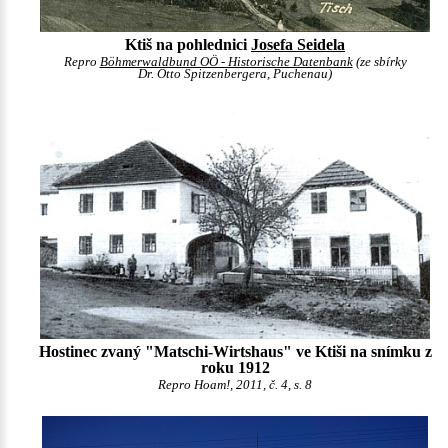
Ktiš na pohlednici
Josefa Seidela
Repro
Böhmerwaldbund OÖ - Historische Datenbank
(ze sbírky
Dr. Otto Spitzenbergera, Puchenau)
Hostinec zvaný "Matschi-Wirtshaus" ve Ktiši na snímku z
roku 1912
Repro Hoam!, 2011, č. 4, s. 8