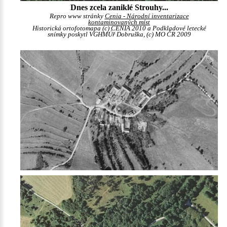
Dnes zcela zaniklé Strouhy...
Repro www stránky
Cenia - Národní inventarizace
kontaminovaných míst
Historická ortofotomapa (c) CENIA 2010 a Podkladové letecké
snímky poskytl VGHMÚř Dobruška, (c) MO ČR 2009