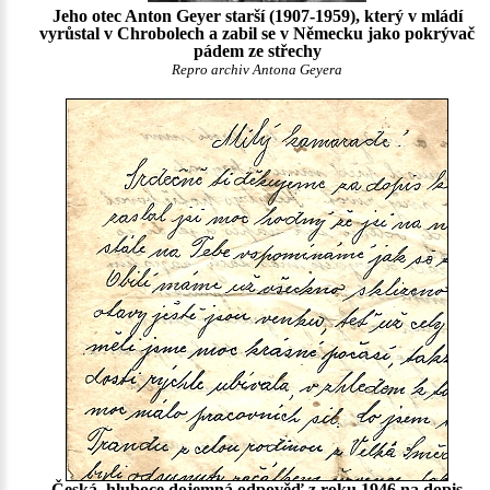
Jeho otec Anton Geyer starší (1907-1959), který v mládí
vyrůstal v Chrobolech a zabil se v Německu jako pokrývač
pádem ze střechy
Repro archiv Antona Geyera
Česká, hluboce dojemná odpověď z roku 1946 na dopis