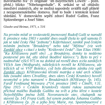
Bavorského lva" (v originále "im Bayerischen Löwen" - pozn.
překl.) blízko "Nibelungenhalle". K setkání se už ohlásilo
množství známých, aby se možná naposledy uviděli staří přátelé
z nezapomenutelného domova. Jistě to bude i tentokrát krásné
shledání. V domovském sepětí zdraví Rudof Gallim, Franz
Spitzenberger a Josef Sitter.
Glaube und Heimat, 1971, s. 516
Na prvním místě ze svolavatelů jmenovaný Rudolf Galli se narodil
8. prosince roku 1903 v zaniklé dnes osadě (byla to spíš samota či
jak se také česky říká "jednota") Käferhäuser, zaniklé pod českým
místním jménem "Broukárny" nebo také "Mýtina" (viz web
Zaniklé obce
s citací z knihy "Království české" /Jan Elias 1908/:
"Ku Křišťanovu patří obcí ...a Broukárny, domky to nedávno
postavené pro lid, aby sbíral škodlivé kůrovce."). Bylo to prý v
nadmořské výšcš 975 m na dohled od rovněž dnes zcela zaniklých
Vlčích Jam (Wolfsgrub), náležejících rovněž ke Křišťanovu, ale
ležících už ve VVP Boletice, což bylo důvodem zániku (viz opět
Zaniklé obce
). Křišťanovská křestní matrika a také arch sčítání
lidu (soudní okres Chvalšiny, dnes okres Český Krumlov) hovoří
neomylně o jeho narození v Broukárnách (Křišťanov čp. 145).
Farář Ferdinand Weywara .(*14. prosince 1845 v Číměři, †31.
října 1915 v Českém Krumlově) vlastní rukou zaznamenal
příchod malého Rudolfa Galliho na svět a jeho křest v kostele
Nejsvětějšího jména Ježíš. Novorozencův otec, chalupník na
stavení čp. 145 Franz Galli, byl synem podruha Johanna Galliho
z Křišťanova čp. 26 a jejho ženy Marie, roz. Spannbauerové z