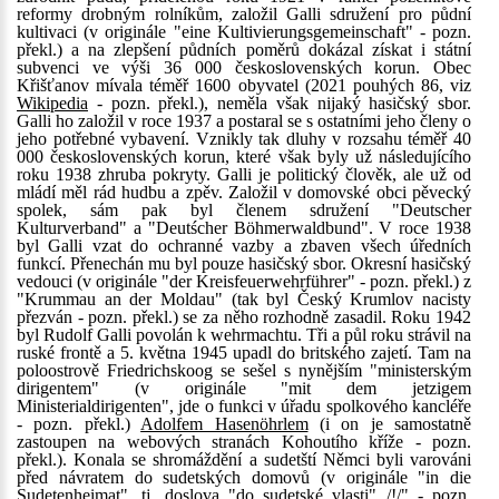
reformy drobným rolníkům, založil Galli sdružení pro půdní
kultivaci (v originále "eine Kultivierungsgemeinschaft" - pozn.
překl.) a na zlepšení půdních poměrů dokázal získat i státní
subvenci ve výši 36 000 československých korun. Obec
Křišťanov mívala téměř 1600 obyvatel (2021 pouhých 86, viz
Wikipedia
- pozn. překl.), neměla však nijaký hasičský sbor.
Galli ho založil v roce 1937 a postaral se s ostatními jeho členy o
jeho potřebné vybavení. Vznikly tak dluhy v rozsahu téměř 40
000 československých korun, které však byly už následujícího
roku 1938 zhruba pokryty. Galli je politický člověk, ale už od
mládí měl rád hudbu a zpěv. Založil v domovské obci pěvecký
spolek, sám pak byl členem sdružení "Deutscher
Kulturverband" a "Deutścher Böhmerwaldbund". V roce 1938
byl Galli vzat do ochranné vazby a zbaven všech úředních
funkcí. Přenechán mu byl pouze hasičský sbor. Okresní hasičský
vedouci (v originále "der Kreisfeuerwehrführer" - pozn. překl.) z
"Krummau an der Moldau" (tak byl Český Krumlov nacisty
přezván - pozn. překl.) se za něho rozhodně zasadil. Roku 1942
byl Rudolf Galli povolán k wehrmachtu. Tři a půl roku strávil na
ruské frontě a 5. května 1945 upadl do britského zajetí. Tam na
poloostrově Friedrichskoog se sešel s nynějším "ministerským
dirigentem" (v originále "mit dem jetzigem
Ministerialdirigenten", jde o funkci v úřadu spolkového kancléře
- pozn. překl.)
Adolfem Hasenöhrlem
(i on je samostatně
zastoupen na webových stranách Kohoutího kříže - pozn.
překl.). Konala se shromáždění a sudetští Němci byli varováni
před návratem do sudetských domovů (v originále "in die
Sudetenheimat", tj. doslova "do sudetské vlasti" /!/" - pozn.