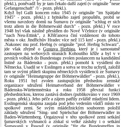
překl.), poněvadž by je tam čekalo další zajetí (v originále "neue
Gefangenschaft" /!/ - pozn. překl.).
Když byl Galli koncem roku 1945 (v originále "im Spätjahr
1945" - pozn. překl.) z britského zajetí propuštěn, probil se
všemu navzdory domů na Šumavu (v originále "schlug er sich
trotz allem in die Böhmerwald durch" - pozn. překl.) V roce
1948 byl však násilně přesídlen do Nové Včelnice (v originále
"nach Neu-Ettink", z Křišťanova činí vzdálenost do tohoto
města v okr. Jindřichův Hradec více než 115 km! - pozn. překl.)
.Nakonec mu prof. Herbig (v originále "prof. Herbig Schwarz",
jde však zřejmě o
Gustava Herbiga
, který je i samostatně
zastoupen na webových stranách Kohoutího kříže a byl v v
prvních volbách do Bundestagu zvolen poslancem na kandidátní
listině za Bádensko - pozn. překl.) pomohl k vysídlení do
Německa. Usadil se v Esslingen a sotva se trochu uchytil, založil
tam se svými přáteli skupinu německých vysídlenců ze Šumavy
(v originále "Heimatgruppe der Böhmerwäldler" - pozn. překl.).
Roku 1951 byl zvolen zastupujícím předsedou zemské
organizace sdružení Heimatverband der Böhmerwäldler v
Bádensku-Württemnërsku a roku 1958 převzal funkci
předsednickou, kterou zastává dodnes (publikováno v roce 1969
- pozn. překl.). Jeho péče a zájem patřily zvláště mladými lidem.
Esslingenská skupina zaujala pod jeho vedením vůdčí místo ve
spolkové zemi. Se svým mládežnickým souborem položil
základy sdružení "Sing- und Spielschar der Böhmerwädler in
Baden-Württemberg. Orgaizoval v této spolkové zemi setkání
šumavských vyhnanců a získal si velké zásluhy i o setkání
Šumavanů v Pasově (v originále "für die Bundestreffen in