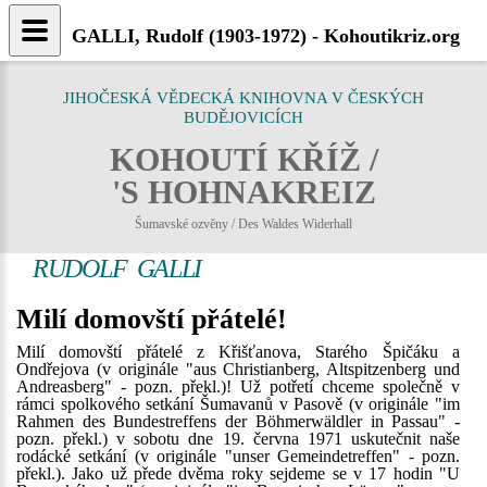
GALLI, Rudolf (1903-1972) - Kohoutikriz.org
JIHOČESKÁ VĚDECKÁ KNIHOVNA V ČESKÝCH
BUDĚJOVICÍCH
KOHOUTÍ KŘÍŽ /
'S HOHNAKREIZ
Šumavské ozvěny / Des Waldes Widerhall
RUDOLF GALLI
Milí domovští přátelé!
Milí domovští přátelé z Křišťanova, Starého Špičáku a
Ondřejova (v originále "aus Christianberg, Altspitzenberg und
Andreasberg" - pozn. překl.)! Už potřetí chceme společně v
rámci spolkového setkání Šumavanů v Pasově (v originále "im
Rahmen des Bundestreffens der Böhmerwäldler in Passau" -
pozn. překl.) v sobotu dne 19. června 1971 uskutečnit naše
rodácké setkání (v originále "unser Gemeindetreffen" - pozn.
překl.). Jako už přede dvěma roky sejdeme se v 17 hodin "U