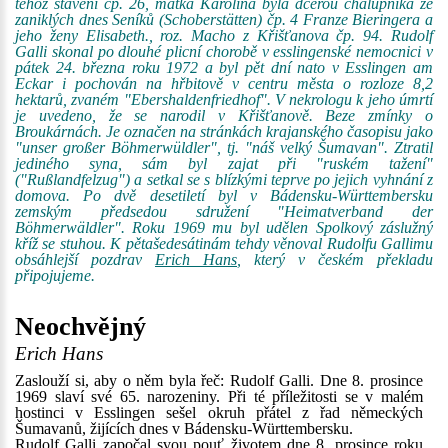
téhož stavení čp. 26, matka Karolina byla dcerou chalupníka ze
zaniklých dnes Seníků (Schoberstätten) čp. 4 Franze Bieringera a
jeho ženy Elisabeth., roz. Macho z Křišťanova čp. 94. Rudolf
Galli skonal po dlouhé plicní chorobě v esslingenské nemocnici v
pátek 24. března roku 1972 a byl pět dní nato v Esslingen am
Eckar i pochován na hřbitově v centru města o rozloze 8,2
hektarů, zvaném "Ebershaldenfriedhof". V nekrologu k jeho úmrtí
je uvedeno, že se narodil v Křišťanově. Beze zmínky o
Broukárnách. Je označen na stránkách krajanského časopisu jako
"unser großer Böhmerwüldler", tj. "náš velký Šumavan". Ztratil
jediného syna, sám byl zajat při "ruském tažení"
("Rußlandfelzug") a setkal se s blízkými teprve po jejich vyhnání z
domova. Po dvě desetiletí byl v Bádensku-Württembersku
zemským předsedou sdružení "Heimatverband der
Böhmerwäldler". Roku 1969 mu byl udělen Spolkový záslužný
kříž se stuhou. K pětašedesátinám tehdy věnoval Rudolfu Gallimu
obsáhlejší pozdrav
Erich Hans
, který v českém překladu
připojujeme.
Neochvějný
Erich Hans
Zaslouží si, aby o něm byla řeč: Rudolf Galli. Dne 8. prosince
1969 slaví své 65. narozeniny. Při té příležitosti se v malém
hostinci v Esslingen sešel okruh přátel z řad německých
Šumavanů, žijících dnes v Bádensku-Württembersku.
Rudolf Galli započal svou pouť životem dne 8. prosince roku