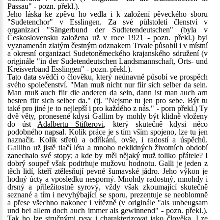
Passau" - pozn. překl.).
Jeho láska ke zpěvu ho vedla i k založení pěveckého sboru
"Sudetenchor" v Esslingen. Za své půlstoletí členství v
organizaci "Sängerbund der Sudtetendeutschen" (byla v
Československu založena už v roce 1921 - pozn. překl.) byl
vyznamenán zlatým čestným odznakem Trvale působil i v místní
a okresní organizaci Sudetoněmeckého krajanského sdružení (v
originále "in der Sudetendeutschen Landsmannschaft, Orts- und
Kreisverband Esslingen" - pozn. překl.).
Tato data svědčí o člověku, který neúnavně působí ve prospěch
svého společenství. "Man muß nicht nur fiir sich selber da sein.
Man muß auch fiir die anderen da sein, dann ist man auch arn
besten für sich selber da." (tj. "Nejsme tu jen pro sebe. Být tu
také pro jiné je to nejlepší i pro každého z nás." - porn překl.) Ty
dvě věty, pronesené kdysi Gallim by mohly být klidně vloženy
do úst
Adalbertu Stifterovi
, který skutečně kdysi něco
podobného napsal. Kolik práce je s tím vším spojeno, lze tu jen
naznačit. Kolik střetů a odříkání, ovše, i radostí a úspěchů.
Galliho už jistě tlačí léta a mnoho neklidných životních období
zanechalo své stopy; a kde by měl nějaký muž toliko přátele? I
dobrý soupeř však podtrhuje mužovu hodnotu. Galli je jeden z
těch lidí, kteří ztělesňují pevné šumavské jádro. Jeho výkon je
hodný úcty a vposledku nesporný. Mnohdy radostný, mnohdy i
drsný a příležitostně syrový, vždy však zkoumající skutečně
seznané a tím i nevyhýbající se sporu, prezentuje se neoblomně
a přese všechno nakonec i vítězně (v originále "als unbeugsam
und bei allem doch auch immer als gewinnend" - pozn. překl.).
Tak ho lze stručnými rysy i charakterizovat jako člověka. Lze