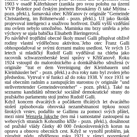
1903 v osadě Käferhäuser (zanikla pro svou polohu na území
VVP Boletice pod českým jménem Broukárny či také Mýtina -
pozn. překl.), šumavská obec Křišťanov (v originále "Gemeinde
Christanberg, im Böhmerwald - pozn. překl.). Už jako školák
projevoval inteligenci a snaživou horlivost. Další vyšší vzdělání
mu ovšem nebylo umožněno. Maminka mu brzy umřela a jeho
výchovy se ujala babička Elisabeth Bieringerová.
Po návštěvě trojtřídní obecné školy musel Galli přispívat obživě
rodiny vlastní výdělečnou aktivitou.¨Jeho otec Franz Galli
obhospodařoval se svými dcerami malou usedlost. Ve svých 15
letech si mladičký Rudolf Galli vydělával na chleba jako
racovník schwarzenberské lesní správy v Křišťanově. Roku
1924 vstoupil do malorolnického a domkářského sdružená (v
originále "trat er dem Vereinigung der Kleinbauern und
Kleinhäusler bei" - pozn. překl.) a dva roky nato byl zvolen jeho
předsedou. Vytrval v té funkci až do roku 1938. V roce 1931 se
stal obecním radním a zastupujícím starostou (v originále "und
stellvertretender Gemeindevorsteher" - pozn. překl.). Také na
seznamu kandidátů německé sociálně demokratické strany do
pražského parlamentu stojí jméno Rudolf Galli.
Když koncem dvacátých a počátkem třicátých let dvacátého
století způsobovala obrovská nezaměstnanost trpkou nouzi
širokých vrstev, podařilo se Gallimu za pomoci svých přátel,
mezi nimi
Wenzela Jaksche
(ten má i samostatné zastoupení na
webových stranách Kohoutího kříže - pozn. překl.), dosáhnout
od pražské vlády částky 40 000 československých korun na
opravu a obnovu obecních cest. Když se vynořil problém, jak
zúrodnit půdu, přidělenou roku 1921 v rámci pozemkové