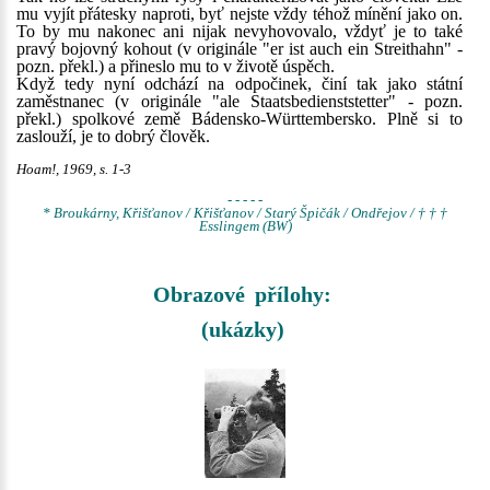
mu vyjít přátesky naproti, byť nejste vždy téhož mínění jako on.
To by mu nakonec ani nijak nevyhovovalo, vždyť je to také
pravý bojovný kohout (v originále "er ist auch ein Streithahn" -
pozn. překl.) a přineslo mu to v životě úspěch.
Když tedy nyní odchází na odpočinek, činí tak jako státní
zaměstnanec (v originále "ale Staatsbedienststetter" - pozn.
překl.) spolkové země Bádensko-Württembersko. Plně si to
zaslouží, je to dobrý člověk.
Hoam!, 1969, s. 1-3
- - - - -
* Broukárny, Křišťanov / Křišťanov / Starý Špičák / Ondřejov / † † †
Esslingem (BW)
Obrazové přílohy:
(ukázky)