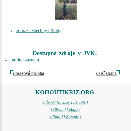
zobrazit všechny přílohy
Dostupné zdroje v JVK:
autoritní záznam
obrazová příloha
další strana
KOHOUTIKRIZ.ORG
[ Úvod / Novinky ]
[ Studie ]
[ Obsah ]
[ Mapy ]
[ Najít ]
[ Kontakt ]