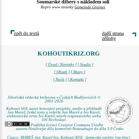
Soumarské džbery s nákladem soli
Repro www stránky
Gemeinde Grainet
zpět do textů
další strana
přílohy
KOHOUTIKRIZ.ORG
[ Úvod / Novinky ]
[ Studie ]
[ Obsah ]
[ Mapy ]
[ Najít ]
[ Kontakt ]
Jihočeská vědecká knihovna v Českých Budějovicích ©
2001-2026
Kohoutí kříž, autor koncepce projektu, studie a překladů
Jan Mareš, české texty a rešerše Jan Mareš a Ivo Kareš,
elektronická verze Ivo Kareš, návrh responzivního webu
Jiří Nechvátal.
Podléhá licenci Creative Commons Uveďte
autora-Neužívejte dílo komerčně-Nezasahujte do díla 3.0 Česko
Citace: MAREŠ Jan. Kareš Ivo. Kohoutí Kříž : šumavské ozvěny [on-line] .