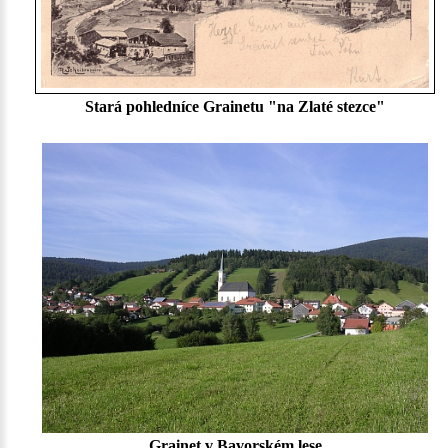
Stará pohledníce Grainetu "na Zlaté stezce"
Grainet v Bavorském lese