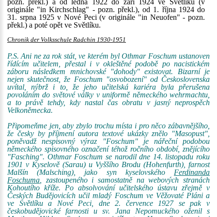
pozn. překl.) a od ledna 1922 do září 1924 ve Světlíku (v
originále "in Kirchschlag" - pozn. překl.), od 1. října 1924 do
31. srpna 1925 v Nové Peci (v originále "in Neuofen" - pozn.
překl.) a poté opět ve Světlíku.
Chronik der Volksschule Radchin 1930-1951
P.S. Ani ne za rok stát, ve kterém byl Othmar Foschum ustanoven
řídícím učitelem, přestal i v okleštěné podobě po nacistickém
záboru následkem mnichovské "dohody" existovat. Bizarní je
nejen skutečnost, že Foschum "osvobození" od Československa
uvítal, nýbrž i to, že jeho učitelská kariéra byla přerušena
povoláním do světové války v uniformě německého wehrmachtu,
a to právě tehdy, kdy nastal čas obratu v jasný neprospěch
Velkoněmecka.
Připomeňme jen, aby zbylo trochu místa i pro něco zábavnějšího,
že česky by příjmení autora textové ukázky znělo "Masopust",
poněvadž nespisovný výraz "Foschum" je nářeční podobou
německého spisovného označení téhož ročního období, znějícího
"Fasching". Othmar Foschum se narodil dne 14. listopadu roku
1901 v Kyselově (Sarau) u Vyššího Brodu (Hohenfurth), farnost
Malšín (Malsching), jako syn kyselovského
Ferdinanda
Foschuma
, zastoupeného i samostatně na webových stranách
Kohoutího kříže. Po absolvování učitelského ústavu zřejmě v
Českých Budějovicích učil mladý Foschum ve Věžovaté Pláni a
ve Světlíku a Nové Peci, dne 2. července 1927 se pak v
českobudějovické farnosti u sv. Jana Nepomuckého oženil s