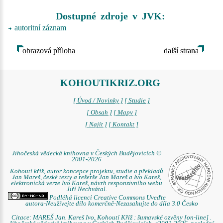
Dostupné zdroje v JVK:
autoritní záznam
obrazová příloha
další strana
KOHOUTIKRIZ.ORG
[ Úvod / Novinky ]
[ Studie ]
[ Obsah ]
[ Mapy ]
[ Najít ]
[ Kontakt ]
Jihočeská vědecká knihovna v Českých Budějovicích ©
2001-2026
Kohoutí kříž, autor koncepce projektu, studie a překladů
Jan Mareš, české texty a rešerše Jan Mareš a Ivo Kareš,
elektronická verze Ivo Kareš, návrh responzivního webu
Jiří Nechvátal.
Podléhá licenci Creative Commons Uveďte
autora-Neužívejte dílo komerčně-Nezasahujte do díla 3.0 Česko
Citace: MAREŠ Jan. Kareš Ivo. Kohoutí Kříž : šumavské ozvěny [on-line] .