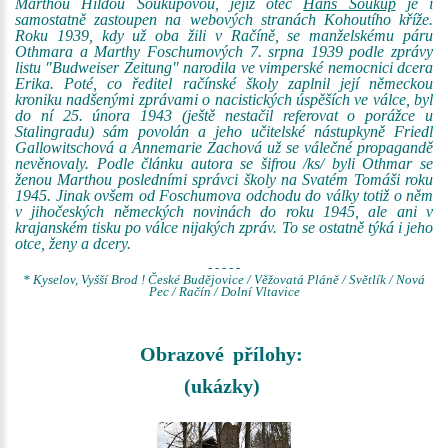
Marthou Hildou Soukupovou, jejíž otec
Hans Soukup
je i
samostatně zastoupen na webových stranách Kohoutího kříže.
Roku 1939, kdy už oba žili v Račíně, se manželskému páru
Othmara a Marthy Foschumových 7. srpna 1939 podle zprávy
listu "Budweiser Zeitung" narodila ve vimperské nemocnici dcera
Erika. Poté, co ředitel račínské školy zaplnil její německou
kroniku nadšenými zprávami o nacistických úspěších ve válce, byl
do ní 25. února 1943 (ještě nestačil referovat o porážce u
Stalingradu) sám povolán a jeho učitelské nástupkyně Friedl
Gallowitschová a Annemarie Zachová už se válečné propagandě
nevěnovaly. Podle článku autora se šifrou /ks/ byli Othmar se
ženou Marthou posledními správci školy na Svatém Tomáši roku
1945. Jinak ovšem od Foschumova odchodu do války totiž o něm
v jihočeských německých novinách do roku 1945, ale ani v
krajanském tisku po válce nijakých zpráv. To se ostatně týká i jeho
otce, ženy a dcery.
- - - - -
* Kyselov, Vyšší Brod ! České Budějovice / Věžovatá Pláně / Světlík / Nová
Pec / Račín / Dolní Vltavice
Obrazové přílohy:
(ukázky)