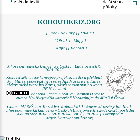
zpět do textů
další strana
přílohy
KOHOUTIKRIZ.ORG
[ Úvod / Novinky ]
[ Studie ]
[ Obsah ]
[ Mapy ]
[ Najít ]
[ Kontakt ]
Jihočeská vědecká knihovna v Českých Budějovicích ©
2001-2026
Kohoutí kříž, autor koncepce projektu, studie a překladů
Jan Mareš, české texty a rešerše Jan Mareš a Ivo Kareš,
elektronická verze Ivo Kareš, návrh responzivního webu
Jiří Nechvátal.
Podléhá licenci Creative Commons Uveďte
autora-Neužívejte dílo komerčně-Nezasahujte do díla 3.0 Česko
Citace: MAREŠ Jan. Kareš Ivo. Kohoutí Kříž : šumavské ozvěny [on-line] .
Jihočeská vědecká knihovna v Českých Budějovicích, c2001-2026, poslední
aktualizace 06.08.2026 v 20.04. [cit. 07.08.2026]. Dostupné z:
https://www.kohoutikriz.org