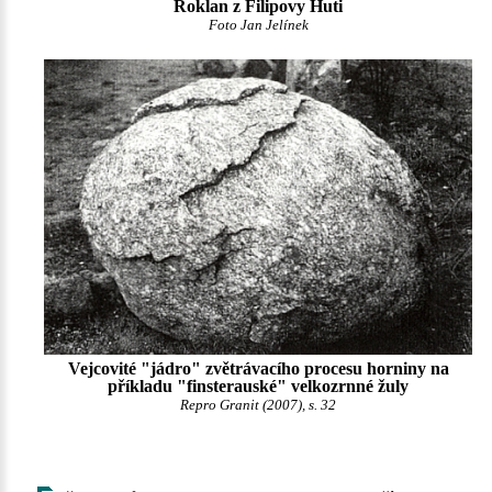
Roklan z Filipovy Huti
Foto Jan Jelínek
Vejcovité "jádro" zvětrávacího procesu horniny na
příkladu "finsterauské" velkozrnné žuly
Repro Granit (2007), s. 32