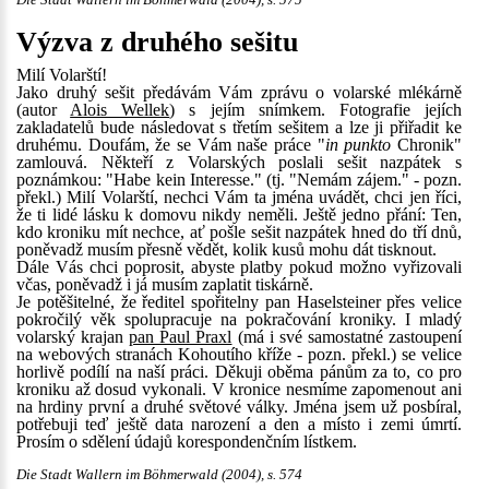
Die Stadt Wallern im Böhmerwald (2004), s. 575
Výzva z druhého sešitu
Milí Volarští!
Jako druhý sešit předávám Vám zprávu o volarské mlékárně
(autor
Alois Wellek
) s jejím snímkem. Fotografie jejích
zakladatelů bude následovat s třetím sešitem a lze ji přiřadit ke
druhému. Doufám, že se Vám naše práce "
in punkto
Chronik"
zamlouvá. Někteří z Volarských poslali sešit nazpátek s
poznámkou: "Habe kein Interesse." (tj. "Nemám zájem." - pozn.
překl.) Milí Volarští, nechci Vám ta jména uvádět, chci jen říci,
že ti lidé lásku k domovu nikdy neměli. Ještě jedno přání: Ten,
kdo kroniku mít nechce, ať pošle sešit nazpátek hned do tří dnů,
poněvadž musím přesně vědět, kolik kusů mohu dát tisknout.
Dále Vás chci poprosit, abyste platby pokud možno vyřizovali
včas, poněvadž i já musím zaplatit tiskárně.
Je potěšitelné, že ředitel spořitelny pan Haselsteiner přes velice
pokročilý věk spolupracuje na pokračování kroniky. I mladý
volarský krajan
pan Paul Praxl
(má i své samostatné zastoupení
na webových stranách Kohoutího kříže - pozn. překl.) se velice
horlivě podílí na naší práci. Děkuji oběma pánům za to, co pro
kroniku až dosud vykonali. V kronice nesmíme zapomenout ani
na hrdiny první a druhé světové války. Jména jsem už posbíral,
potřebuji teď ještě data narození a den a místo i zemi úmrtí.
Prosím o sdělení údajů korespondenčním lístkem.
Die Stadt Wallern im Böhmerwald (2004), s. 574