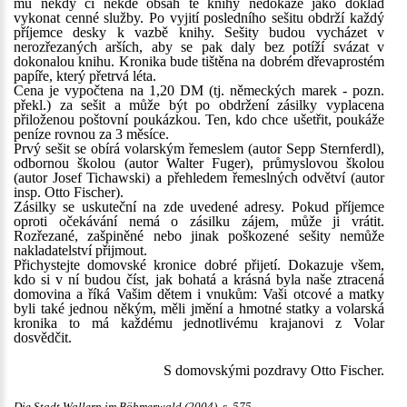
mu někdy či někde obsah té knihy nedokáže jako doklad
vykonat cenné služby. Po vyjití posledního sešitu obdrží každý
příjemce desky k vazbě knihy. Sešity budou vycházet v
nerozřezaných arších, aby se pak daly bez potíží svázat v
dokonalou knihu. Kronika bude tištěna na dobrém dřevaprostém
papíře, který přetrvá léta.
Cena je vypočtena na 1,20 DM (tj. německých marek - pozn.
překl.) za sešit a může být po obdržení zásilky vyplacena
přiloženou poštovní poukázkou. Ten, kdo chce ušetřit, poukáže
peníze rovnou za 3 měsíce.
Prvý sešit se obírá volarským řemeslem (autor Sepp Sternferdl),
odbornou školou (autor Walter Fuger), průmyslovou školou
(autor Josef Tichawski) a přehledem řemeslných odvětví (autor
insp. Otto Fischer).
Zásilky se uskuteční na zde uvedené adresy. Pokud příjemce
oproti očekávání nemá o zásilku zájem, může ji vrátit.
Rozřezané, zašpiněné nebo jinak poškozené sešity nemůže
nakladatelství přijmout.
Přichystejte domovské kronice dobré přijetí. Dokazuje všem,
kdo si v ní budou číst, jak bohatá a krásná byla naše ztracená
domovina a říká Vašim dětem i vnukům: Vaši otcové a matky
byli také jednou někým, měli jmění a hmotné statky a volarská
kronika to má každému jednotlivému krajanovi z Volar
dosvědčit.
S domovskými pozdravy Otto Fischer.