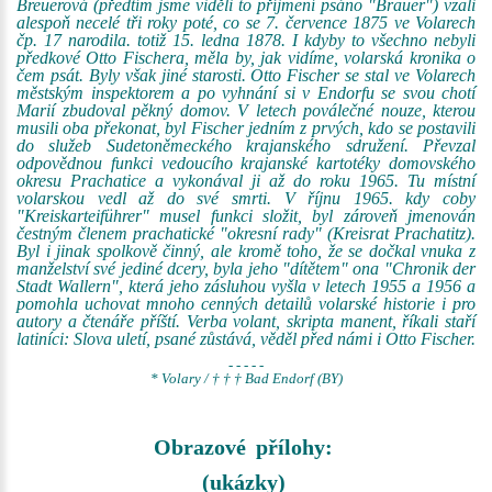
Breuerová (předtím jsme viděli to příjmení psáno "Bräuer") vzali
alespoň necelé tři roky poté, co se 7. července 1875 ve Volarech
čp. 17 narodila. totiž 15. ledna 1878. I kdyby to všechno nebyli
předkové Otto Fischera, měla by, jak vidíme, volarská kronika o
čem psát. Byly však jiné starosti. Otto Fischer se stal ve Volarech
městským inspektorem a po vyhnání si v Endorfu se svou chotí
Marií zbudoval pěkný domov. V letech poválečné nouze, kterou
musili oba překonat, byl Fischer jedním z prvých, kdo se postavili
do služeb Sudetoněmeckého krajanského sdružení. Převzal
odpovědnou funkci vedoucího krajanské kartotéky domovského
okresu Prachatice a vykonával ji až do roku 1965. Tu místní
volarskou vedl až do své smrti. V říjnu 1965. kdy coby
"Kreiskarteiführer" musel funkci složit, byl zároveň jmenován
čestným členem prachatické "okresní rady" (Kreisrat Prachatitz).
Byl i jinak spolkově činný, ale kromě toho, že se dočkal vnuka z
manželství své jediné dcery, byla jeho "dítětem" ona "Chronik der
Stadt Wallern", která jeho zásluhou vyšla v letech 1955 a 1956 a
pomohla uchovat mnoho cenných detailů volarské historie i pro
autory a čtenáře příští. Verba volant, skripta manent, říkali staří
latiníci: Slova uletí, psané zůstává, věděl před námi i Otto Fischer.
- - - - -
* Volary / † † † Bad Endorf (BY)
Obrazové přílohy:
(ukázky)