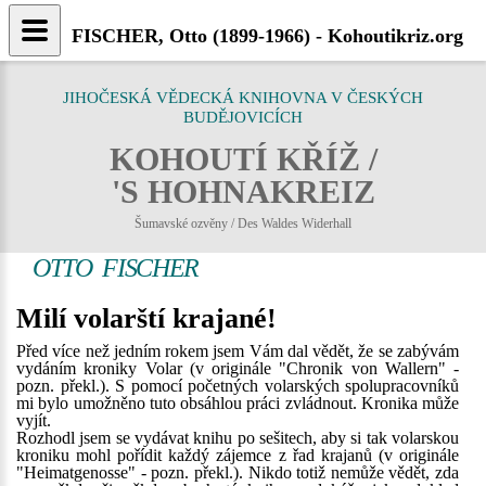
FISCHER, Otto (1899-1966) - Kohoutikriz.org
JIHOČESKÁ VĚDECKÁ KNIHOVNA V ČESKÝCH
BUDĚJOVICÍCH
KOHOUTÍ KŘÍŽ /
'S HOHNAKREIZ
Šumavské ozvěny / Des Waldes Widerhall
OTTO FISCHER
Milí volarští krajané!
Před více než jedním rokem jsem Vám dal vědět, že se zabývám
vydáním kroniky Volar (v originále "Chronik von Wallern" -
pozn. překl.). S pomocí početných volarských spolupracovníků
mi bylo umožněno tuto obsáhlou práci zvládnout. Kronika může
vyjít.
Rozhodl jsem se vydávat knihu po sešitech, aby si tak volarskou
kroniku mohl pořídit každý zájemce z řad krajanů (v originále
"Heimatgenosse" - pozn. překl.). Nikdo totiž nemůže vědět, zda