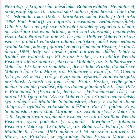
Nekrolog v krajanském měsíčníku Böhmerwäldler Heimatbrief,
podepsaný šifrou Tr., označil smrt autora předchozích řádek dne
14. listopadu roku 1966 v hornobavorském Endorfu (od roku
1988 Bad Endorf) za naprosto nečekanou. Sedmašedesátiletý
Otto Fischer měl prý sice zdravotní problémy zejména s očima,
na zákeřnou rakovinu hrtanu, která smrt způsobila, nepomyslel
však nikdo. Narodil se dne 24. července 1899 ve Volarech a když
jsem se probíral volarskou oddací matrikou, našel jsem jedinou
svatbu kolem, kde by figuroval ženich příjmením Fischer, ke dni 7.
února 1899, tedy pět měsíců před narozením dítěte. Tehdy si
truhlář ve Volarech čp. 80 Franz Fischer, syn truhláře Wenzla
Fischera z téhož domu a jeho choti Mathilde, roz. Schilhanslové z
Volar čp. 127 bere za ženu Marii, dceru Julia Praxla, domkáře ve
Volarech čp. 342 a Marie, roz. Bräuerové z Volar čp. 17. Oběma
bylo po 23 letech, což je v záznamu výslovně zmiňováno jako
nezletilost. Nedosti na tom všem. Franz Fischer, vedle jehož
jména tu vidíme pozdější přípis s datem jeho úmrtí 20. října 1942
v Prachaticích (Prachatitz, tehdy ve "Velkoněmecké říši"), se
narodil 10. října roku 1875 ve Volarech čp. 135 jako nemanželský
syn zmíněné už Mathilde Schilhanslové, dcery v rodném domě
chlapcově bydlícího volarského měšťana Pia (1. pádem Pius)
Schilhansla a jeho choti Mariane, roz. Schilhanslové z Volar čp.
159. Legitimizován příjmením Fischer se stal až svatbou Wenzla
Fischera, syna podruha (v originále "Inwohner") Johanna
Fischera z Volar čp. 127 a Marie, roz. Böhmové z Volar čp. 148 s
Mathilde 9. června 1895 málem 20 let po svém narození. U
Marie, roz. Praxlové, se její rodiče Julius Praxl a Marie, roz.