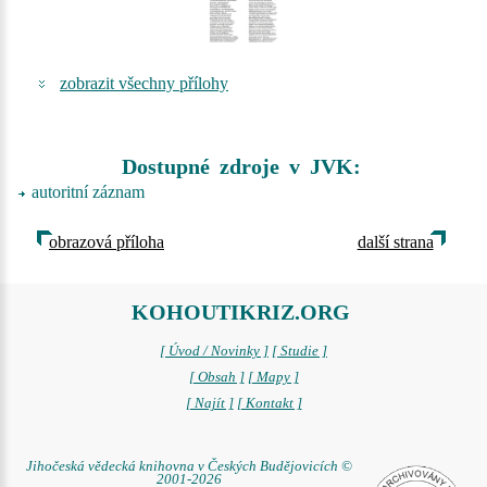
zobrazit všechny přílohy
Dostupné zdroje v JVK:
autoritní záznam
obrazová příloha
další strana
KOHOUTIKRIZ.ORG
[ Úvod / Novinky ]
[ Studie ]
[ Obsah ]
[ Mapy ]
[ Najít ]
[ Kontakt ]
Jihočeská vědecká knihovna v Českých Budějovicích ©
2001-2026