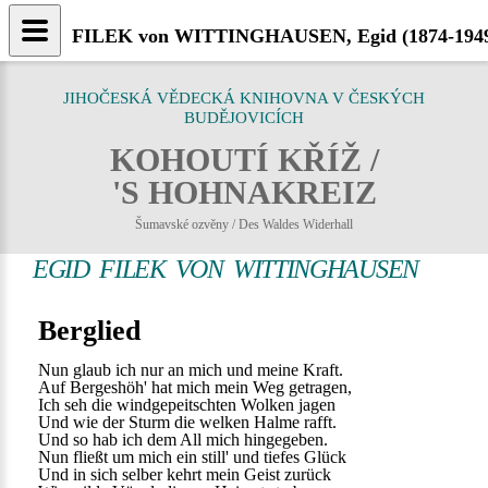
FILEK von WITTINGHAUSEN, Egid (1874-1949) 
JIHOČESKÁ VĚDECKÁ KNIHOVNA V ČESKÝCH
BUDĚJOVICÍCH
KOHOUTÍ KŘÍŽ /
'S HOHNAKREIZ
Šumavské ozvěny / Des Waldes Widerhall
EGID FILEK VON WITTINGHAUSEN
Berglied
Nun glaub ich nur an mich und meine Kraft.
Auf Bergeshöh' hat mich mein Weg getragen,
Ich seh die windgepeitschten Wolken jagen
Und wie der Sturm die welken Halme rafft.
Und so hab ich dem All mich hingegeben.
Nun fließt um mich ein still' und tiefes Glück
Und in sich selber kehrt mein Geist zurück