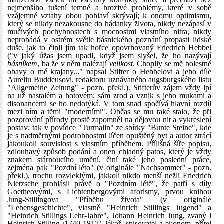
nejmenšího tušení temné a hrozivé problémy, které v sobě
vzájemné vztahy obou pohlaví skrývají; k onomu optimismu,
který se nikdy nezakousne do hádanky života, nikdy nezápasí v
mučivých pochybnostech s mocnostmi vlastního nitra, nikdy
neprobádá v ostrém světle básnického poznání propasti lidské
duše, jak to činil jím tak hořce opovrhovaný Friedrich Hebbel
("v jaký úžas jsem upadl, když jsem slyšel, že ho nazývají
básníkem
, ba že v něm nalézají
velikost
. Chopily se mě bolestné
obavy o mé krajany..." napsal Stifter o Hebbelovi a jeho díle
Aureliu Buddeusovi, redaktoru uznávaného augsburgského listu
"Allgemeine Zeitung" - pozn. překl.). Stifterův zájem vždy lpí
na už nastalém a hotovém; sám zrod a vznik s jeho mukami a
disonancemi se ho nedotýká. V tom snad spočívá hlavní rozdíl
mezi ním a těmi "moderními". Občas se mu také stalo, že při
pozorování přírody prostě zapomněl na dějovou nit a vykreslení
postav; tak v povídce "Turmalin" ze sbírky "Bunte Steine", kde
je s nadměrnými podrobnostmi líčen opuštěný byt a autor ztrácí
jakoukoli souvislost s vlastním příběhem. Přílišná šíře popisu,
zdlouhavý způsob podání a onen chladný patos, který je vždy
znakem stárnoucího umění, činí také jeho poslední práce,
zejména pak "Pozdní léto" (v originále "Nachsommer" - pozn.
překl.), trochu rozvleklými, jakkoli nikdo menší nežli
Friedrich
Nietzsche
prohlásil právě o "Pozdním létě", že patří s díly
Goetheovými, s Lichtenbergovými aforismy, prvou knihou
Jung-Stillingova "Příběhu života" (v originále
"Lebensgeschichte", vlastně "Heinrich Stillings Jugend" a
"Heinrich Stillings Lehr-Jahre", Johann Heinrich Jung, zvaný i
Heinrich Stilling /1740-1817/, lékař, spisovatel a ekonom, přítel