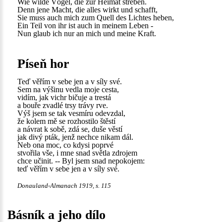
Wie wilde Vögel, die zur Heimat streben.
Denn jene Macht, die alles wirkt und schafft,
Sie muss auch mich zum Quell des Lichtes heben,
Ein Teil von ihr ist auch in meinem Leben -
Nun glaub ich nur an mich und meine Kraft.
Píseň hor
Teď věřím v sebe jen a v síly své.
Sem na výšinu vedla moje cesta,
vidím, jak vichr bičuje a trestá
a bouře zvadlé trsy trávy rve.
Výš jsem se tak vesmíru odevzdal,
že kolem mě se rozhostilo štěstí
a návrat k sobě, zdá se, duše věstí
jak divý pták, jenž nechce nikam dál.
Neb ona moc, co kdysi poprvé
stvořila vše, i mne snad světla zdrojem
chce učinit. -- Byl jsem snad nepokojem:
teď věřím v sebe jen a v síly své.
Donauland-Almanach 1919, s. 115
Básník a jeho dílo