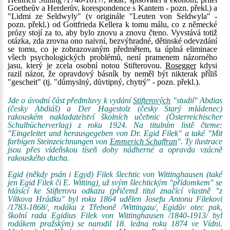
Goetheův a Herderův, korespondence s Kantem - pozn. překl.) a
"Lidmi ze Seldwyly" (v originále "Leuten von Seldwyla" -
pozn. překl.) od Gottfrieda Kellera k tomu málu, co z německé
prózy stojí za to, aby bylo znovu a znovu čteno. Vyvstává totiž
otázka, zda zrovna ono naivní, bezvýhradné, dětinské odevzdání
se tomu, co je zobrazovaným předmětem, ta úplná eliminace
všech psychologických problémů, není pramenem názorného
jasu, který je zcela osobní notou Stifterovou.
Rosegger
kdysi
razil názor, že opravdový básník by neměl být nikterak příliš
"gescheit" (tj. "důmyslný, důvtipný, chytrý" - pozn. překl.).
Jde o úvodní část předmluvy k vydání
Stifterových
"studií" Abdias
(česky Abdiáš) a Der Hagestolz (česky Starý mládenec)
rakouském nakladatelství školních učebnic (Österreichischer
Schulbücherverlag) z roku 1924. Na titulním listě čteme:
"Eingeleitet und herausgegeben von Dr. Egid Filek" a také "Mit
farbigen Steinzeichnungen von
Emmerich Schaffran
". Ty ilustrace
jsou přes vídeňskou tíseň doby nádherné a opravdu vzácně
rakouského ducha.
Egid (někdy psán i Egyd) Filek šlechtic von Wittinghausen (také
jen Egid Filek či E. Witting), už svým šlechtickým "přídomkem" se
hlásící ke Stifterovu odkazu (přičemž titul značící vlastně "z
Vítkova Hrádku" byl roku 1864 udělen Josefu Antonu Filekovi
/1783-1868/, rodáku z Třeboně /Wittingau/, Egidův otec pak,
školní rada Egidius Filek von Wittinghausen /1840-1913/ byl
rodákem pražským) se narodil 18. ledna roku 1874 ve Vídni.