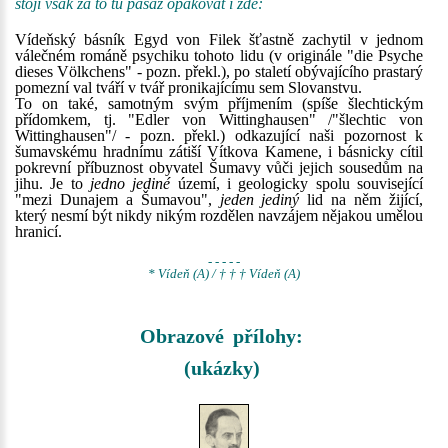
stojí však za to tu pasáž opakovat i zde:
Vídeňský básník Egyd von Filek šťastně zachytil v jednom
válečném románě psychiku tohoto lidu (v originále "die Psyche
dieses Völkchens" - pozn. překl.), po staletí obývajícího prastarý
pomezní val tváří v tvář pronikajícímu sem Slovanstvu.
To on také, samotným svým příjmením (spíše šlechtickým
přídomkem, tj. "Edler von Wittinghausen" /"šlechtic von
Wittinghausen"/ - pozn. překl.) odkazující naši pozornost k
šumavskému hradnímu zátiší Vítkova Kamene, i básnicky cítil
pokrevní příbuznost obyvatel Šumavy vůči jejich sousedům na
jihu. Je to
jedno jediné
území, i geologicky spolu související
"mezi Dunajem a Šumavou",
jeden jediný
lid na něm žijící,
který nesmí být nikdy nikým rozdělen navzájem nějakou umělou
hranicí.
- - - - -
* Vídeň (A) / † † † Vídeň (A)
Obrazové přílohy:
(ukázky)