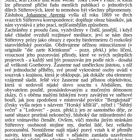
lze přirozeně přičíst řadu menších publikací o jednotlivých
dílech Stifterových, které tu nemohou být všechny připomenuty.
Zásluhou
Johannese
Aprenta
vyšla už roku 1869 ve třech
svazcích Stifterova korespondence; doplňuje obraz básníkův, jak
nám vyvstává z jeho prací, nejšťastnějším způsobem.
Zachráněny z proudu času, vyzdviženy v čistší, jasnější, i když
také chladné ovzduší rozjímavé meditace, jeví se nám dnes
Stifterovy prózy jako obrazy z epochy biedermeieru či rozkošný
starovídeňský porcelán. Obdivujeme něžnou minucióznost (v
originále "die zarte Kleinkunst" - pozn. překl.) jeho líčení,
vroucnost jeho pozorování přírody, které ve svých nejlepších
projevech - a každý smí být posuzován jen podle nich - dosahá
až velikosti Goetheovy. Žasneme nad uměleckou jistotou, s níž
své jednoduché příběhy, své prostě vykreslené osoby uvádí v
souzvuk s krajinou, která je obklopuje, jak dokáže oba elementy
vzájemně sladit. Ještě více žasneme nad přísnou objektivitou,
která si nedovolí nijaké slovo soucitu s Abdiášem, tím
obyvatelem pouště, pronásledovaným a mučeným démonem
zkázy, či s oběma malými lidskými tvory zavátými ve sněhové
bouři, jak jsou zpodobeni v mistrovské povídce "Bergkristall"
(česky vyšla nejen s názvem "Horský křišťál", nýbrž i "Štědrý
večer" a "Ledovec" - pozn. překl.); jen ze samotného děje, ze
samé situace prorůstá nekonečný, hluboký dar milosrdenství do
srdce vnímavého čtenáře. Ovšem, vůči mnoha jiným stránkám
Stifterovy osobnosti stojíme my, dnešní lidé, bez velkého
porozumění. Nemůžeme najít nijaký pravý vztah k té přemíře
naivity, která například vidí v nějakém zamlada uzavřeném
manželství všelék na všechny konflikty srdce a přechází bez