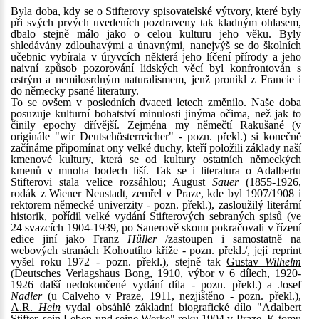
Byla doba, kdy se o
Stifterovy
spisovatelské výtvory, které byly
při svých prvých uvedeních pozdraveny tak kladným ohlasem,
dbalo stejně málo jako o celou kulturu jeho věku. Byly
shledávány zdlouhavými a únavnými, nanejvýš se do školních
učebnic vybírala v úryvcích některá jeho líčení přírody a jeho
naivní způsob pozorování lidských věcí byl konfrontován s
ostrým a nemilosrdným naturalismem, jenž pronikl z Francie i
do německy psané literatury.
To se ovšem v posledních dvaceti letech změnilo. Naše doba
posuzuje kulturní bohatství minulosti jinýma očima, než jak to
činily epochy dřívější. Zejména my němečtí Rakušané (v
originále "wir Deutschösterreicher" - pozn. překl.) si konečně
začínáme připomínat ony velké duchy, kteří položili základy naší
kmenové kultury, která se od kultury ostatních německých
kmenů v mnoha bodech liší. Tak se i literatura o Adalbertu
Stifterovi stala velice rozsáhlou;
August
Sauer
(1855-1926,
rodák z Wiener Neustadt, zemřel v Praze, kde byl 1907/1908 i
rektorem německé univerzity - pozn. překl.), zasloužilý literární
historik, pořídil velké vydání Stifterových sebraných spisů (ve
24 svazcích 1904-1939, po Sauerově skonu pokračovali v řízení
edice jiní jako
Franz
Hüller
/zastoupen i samostatně na
webových stranách Kohoutího kříže - pozn. překl./, její reprint
vyšel roku 1972 - pozn. překl.), stejně tak
Gustav
Wilhelm
(Deutsches Verlagshaus Bong, 1910, výbor v 6 dílech, 1920-
1926 další nedokončené vydání díla - pozn. překl.) a Josef
Nadler
(u Calveho v Praze, 1911, nezjištěno - pozn. překl.),
A.R.
Hein
vydal obsáhlé základní biografické dílo "Adalbert
Stifter, sein Leben und seine Werke" roku 1904 v Praze. K tomu