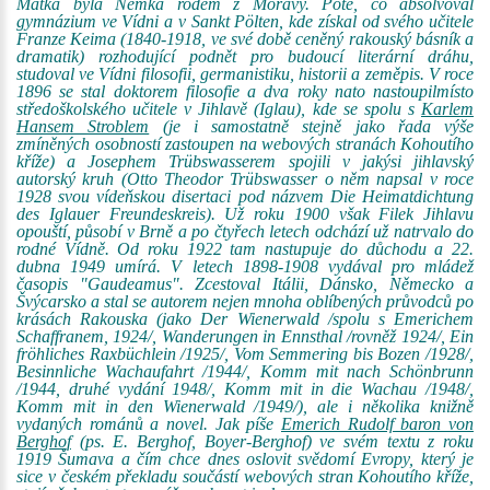
Matka byla Němka rodem z Moravy. Poté, co absolvoval
gymnázium ve Vídni a v Sankt Pölten, kde získal od svého učitele
Franze Keima (1840-1918, ve své době ceněný rakouský básník a
dramatik) rozhodující podnět pro budoucí literární dráhu,
studoval ve Vídni filosofii, germanistiku, historii a zeměpis. V roce
1896 se stal doktorem filosofie a dva roky nato nastoupilmísto
středoškolského učitele v Jihlavě (Iglau), kde se spolu s
Karlem
Hansem Stroblem
(je i samostatně stejně jako řada výše
zmíněných osobností zastoupen na webových stranách Kohoutího
kříže) a Josephem Trübswasserem spojili v jakýsi jihlavský
autorský kruh (Otto Theodor Trübswasser o něm napsal v roce
1928 svou vídeňskou disertaci pod názvem Die Heimatdichtung
des Iglauer Freundeskreis). Už roku 1900 však Filek Jihlavu
opouští, působí v Brně a po čtyřech letech odchází už natrvalo do
rodné Vídně. Od roku 1922 tam nastupuje do důchodu a 22.
dubna 1949 umírá. V letech 1898-1908 vydával pro mládež
časopis "Gaudeamus". Zcestoval Itálii, Dánsko, Německo a
Švýcarsko a stal se autorem nejen mnoha oblíbených průvodců po
krásách Rakouska (jako Der Wienerwald /spolu s Emerichem
Schaffranem, 1924/, Wanderungen in Ennsthal /rovněž 1924/, Ein
fröhliches Raxbüchlein /1925/, Vom Semmering bis Bozen /1928/,
Besinnliche Wachaufahrt /1944/, Komm mit nach Schönbrunn
/1944, druhé vydání 1948/, Komm mit in die Wachau /1948/,
Komm mit in den Wienerwald /1949/), ale i několika knižně
vydaných románů a novel. Jak píše
Emerich Rudolf baron von
Berghof
(ps. E. Berghof, Boyer-Berghof) ve svém textu z roku
1919 Šumava a čím chce dnes oslovit svědomí Evropy, který je
sice v českém překladu součástí webových stran Kohoutího kříže,