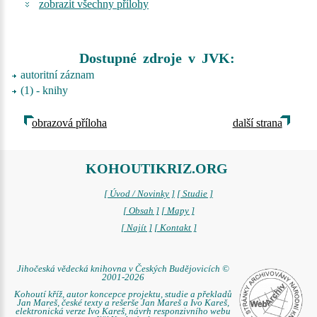
zobrazit všechny přílohy
Dostupné zdroje v JVK:
autoritní záznam
(1) - knihy
obrazová příloha
další strana
KOHOUTIKRIZ.ORG
[ Úvod / Novinky ]
[ Studie ]
[ Obsah ]
[ Mapy ]
[ Najít ]
[ Kontakt ]
Jihočeská vědecká knihovna v Českých Budějovicích ©
2001-2026
Kohoutí kříž, autor koncepce projektu, studie a překladů
Jan Mareš, české texty a rešerše Jan Mareš a Ivo Kareš,
elektronická verze Ivo Kareš, návrh responzivního webu