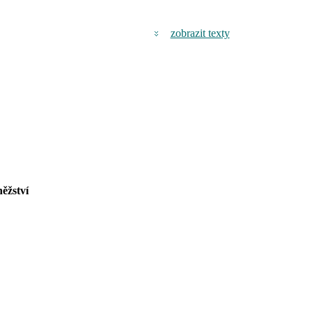
zobrazit texty
něžství