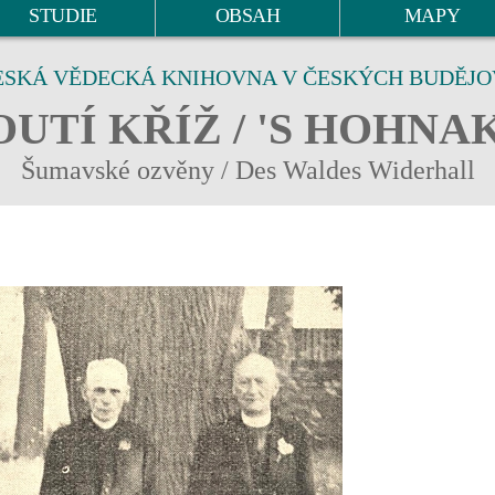
STUDIE
OBSAH
MAPY
ESKÁ VĚDECKÁ KNIHOVNA V ČESKÝCH BUDĚJO
UTÍ KŘÍŽ / 'S HOHNA
Šumavské ozvěny / Des Waldes Widerhall