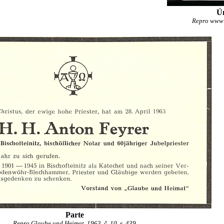
Úm
Repro www
Parte
Repro Glaube und Heimat, 1963, č. 10, s. 439