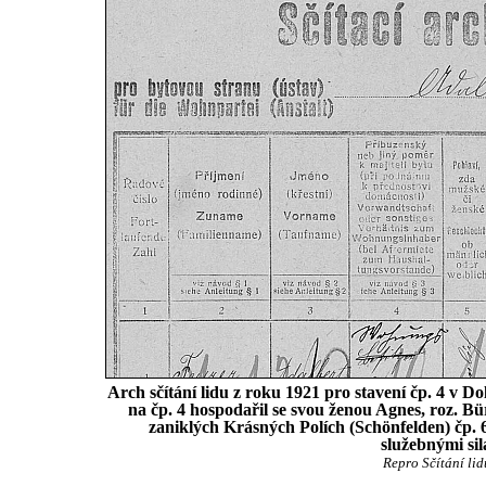
Arch sčítání lidu z roku 1921 pro stavení čp. 4 v D
na čp. 4 hospodařil se svou ženou Agnes, roz. B
zaniklých Krásných Polích (Schönfelden) čp. 
služebnými si
Repro Sčítání li