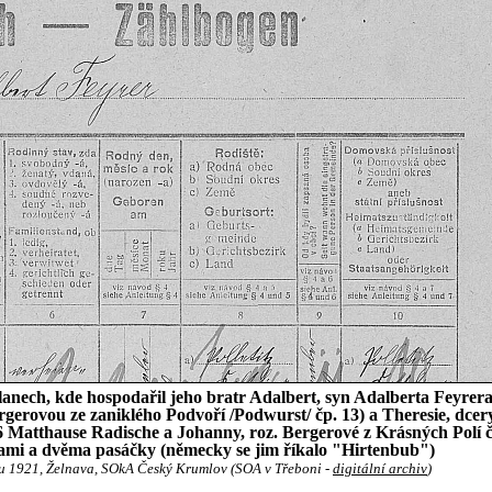
olanech, kde hospodařil jeho bratr Adalbert, syn Adalberta Feyrera 
ürgerovou ze zaniklého Podvoří /Podwurst/ čp. 13) a Theresie, dce
6 Matthause Radische a Johanny, roz. Bergerové z Krásných Polí čp
lami a dvěma pasáčky (německy se jim říkalo "Hirtenbub")
du 1921, Želnava, SOkA Český Krumlov (SOA v Třeboni -
digitální archiv
)