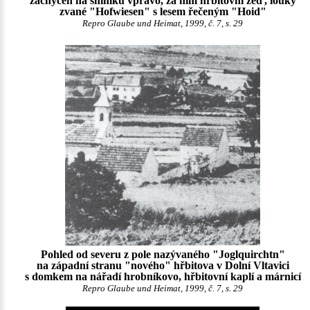
zachycen na snímku vpravo, za ním hřbitovní zeď, louky
zvané "Hofwiesen" s lesem řečeným "Hoid"
Repro Glaube und Heimat, 1999, č. 7, s. 29
Pohled od severu z pole nazývaného "Joglquirchtn"
na západní stranu "nového" hřbitova v Dolní Vltavici
s domkem na nářadí hrobníkovo, hřbitovní kaplí a márnicí
Repro Glaube und Heimat, 1999, č. 7, s. 29