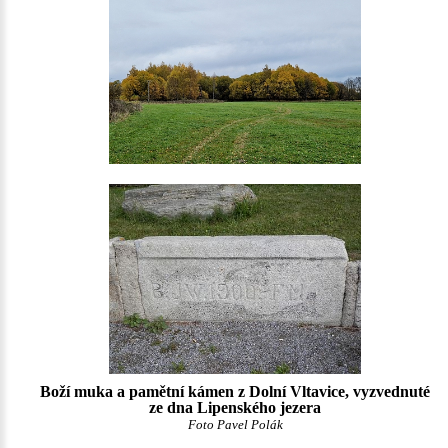
Boží muka a pamětní kámen z Dolní Vltavice, vyzvednuté
ze dna Lipenského jezera
Foto Pavel Polák