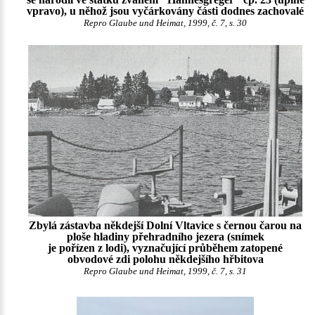
vpravo), u něhož jsou vyčárkovány části dodnes zachovalé
Repro Glaube und Heimat, 1999, č. 7, s. 30
Zbylá zástavba někdejší Dolní Vltavice s černou čarou na
ploše hladiny přehradního jezera (snímek
je pořízen z lodi), vyznačující průběhem zatopené
obvodové zdi polohu někdejšího hřbitova
Repro Glaube und Heimat, 1999, č. 7, s. 31