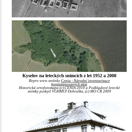
Kyselov na leteckých snímcích z let 1952 a 2008
Repro www stránky
Cenia - Národní inventarizace
kontaminovaných míst
Historická ortofotomapa (c) CENIA 2010 a Podkladové letecké
snímky poskytl VGHMÚř Dobruška, (c) MO ČR 2009