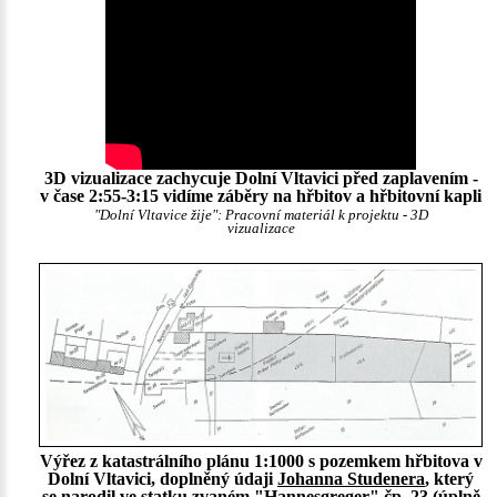
3D vizualizace zachycuje Dolní Vltavici před zaplavením -
v čase 2:55-3:15 vidíme záběry na hřbitov a hřbitovní kapli
"Dolní Vltavice žije": Pracovní materiál k projektu - 3D
vizualizace
Výřez z katastrálního plánu 1:1000 s pozemkem hřbitova v
Dolní Vltavici, doplněný údaji
Johanna Studenera
, který
se narodil ve statku zvaném "Hannesgreger" čp. 23 (úplně