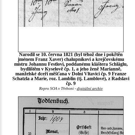
Narodil se 10. června 1821 (byl téhož dne i pokřtěn
jménem Franz Xaver) chalupníkovi a krejčovskému
mistru Johannu Festlovi, poddanému kláštera Schläglu,
bydlištěm v Kyselově čp. 1, a jeho ženě Marianně,
manželské dceři měšťana v Dolní Vltavici čp. 9 Franze
Schatzla a Marie, roz. Lamblin (tj. Lamblové), z Radslavi
čp. 9
Repro SOA v Třeboni -
digitální archiv