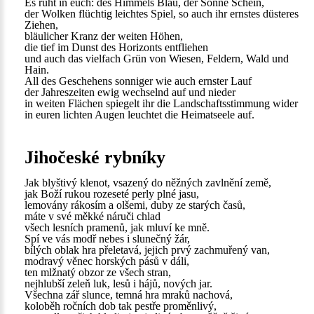
Es ruht in euch: des Himmels Blau, der Sonne Schein,
der Wolken flüchtig leichtes Spiel, so auch ihr ernstes düsteres
Ziehen,
bläulicher Kranz der weiten Höhen,
die tief im Dunst des Horizonts entfliehen
und auch das vielfach Grün von Wiesen, Feldern, Wald und
Hain.
All des Geschehens sonniger wie auch ernster Lauf
der Jahreszeiten ewig wechselnd auf und nieder
in weiten Flächen spiegelt ihr die Landschaftsstimmung wider
in euren lichten Augen leuchtet die Heimatseele auf.
Jihočeské rybníky
Jak blyštivý klenot, vsazený do něžných zavlnění země,
jak Boží rukou rozeseté perly plné jasu,
lemovány rákosím a olšemi, duby ze starých časů,
máte v své měkké náruči chlad
všech lesních pramenů, jak mluví ke mně.
Spí ve vás modř nebes i slunečný žár,
bílých oblak hra přeletavá, jejich prvý zachmuřený van,
modravý věnec horských pásů v dáli,
ten mlžnatý obzor ze všech stran,
nejhlubší zeleň luk, lesů i hájů, nových jar.
Všechna zář slunce, temná hra mraků nachová,
koloběh ročních dob tak pestře proměnlivý,