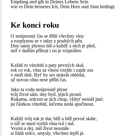
Empfang und gib in Deines Lebens Sein
wie es Dein besseres Ich, Dein Herz und Sinn bedingt.
Ke konci roku
O neúprosný čas se tříští všechny vlny
a rozplynou se v mlze z pouhých pěn.
Dny samy plynou dál a každý z nich je plný,
než v dalším příboji i on je rozprášen.
Každé to vlnobití o paty pevných skal,
rok co rok, vlna za vlnou vzejde i zajde zas
v moři dnů. Byť by ses stokrát ohlédal,
už novou vlnu nese příští čas.
Jako ta voda neúprosně plyne
tvůj život sám, dny bytí, jejich proud.
Rukama, srdcem se jich chop, vždyť nemáš jiné;
jsi částkou vlnobití, ničemu nedá spočinout.
Každý tvůj rok je dar, blíž a blíž pevné skále,
o níž se musí rozbít vlna tvá i má.
Vezmi a dej, náš život neustále
si žádá srdce, smysly, všechno lepší já.