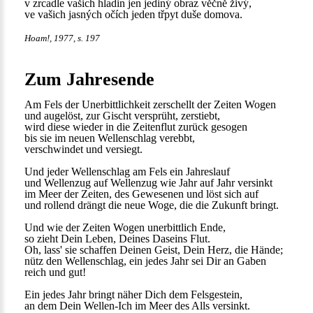
v zrcadle vašich hladin jen jediný obraz věčně živý,
ve vašich jasných očích jeden třpyt duše domova.
Hoam!, 1977, s. 197
Zum Jahresende
Am Fels der Unerbittlichkeit zerschellt der Zeiten Wogen
und augelöst, zur Gischt versprüht, zerstiebt,
wird diese wieder in die Zeitenflut zurück gesogen
bis sie im neuen Wellenschlag verebbt,
verschwindet und versiegt.
Und jeder Wellenschlag am Fels ein Jahreslauf
und Wellenzug auf Wellenzug wie Jahr auf Jahr versinkt
im Meer der Zeiten, des Gewesenen und löst sich auf
und rollend drängt die neue Woge, die die Zukunft bringt.
Und wie der Zeiten Wogen unerbittlich Ende,
so zieht Dein Leben, Deines Daseins Flut.
Oh, lass' sie schaffen Deinen Geist, Dein Herz, die Hände;
nütz den Wellenschlag, ein jedes Jahr sei Dir an Gaben
reich und gut!
Ein jedes Jahr bringt näher Dich dem Felsgestein,
an dem Dein Wellen-Ich im Meer des Alls versinkt.