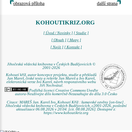
obrazová příloha
další strana
KOHOUTIKRIZ.ORG
[ Úvod / Novinky ]
[ Studie ]
[ Obsah ]
[ Mapy ]
[ Najít ]
[ Kontakt ]
Jihočeská vědecká knihovna v Českých Budějovicích ©
2001-2026
Kohoutí kříž, autor koncepce projektu, studie a překladů
Jan Mareš, české texty a rešerše Jan Mareš a Ivo Kareš,
elektronická verze Ivo Kareš, návrh responzivního webu
Jiří Nechvátal.
Podléhá licenci Creative Commons Uveďte
autora-Neužívejte dílo komerčně-Nezasahujte do díla 3.0 Česko
Citace: MAREŠ Jan. Kareš Ivo. Kohoutí Kříž : šumavské ozvěny [on-line] .
Jihočeská vědecká knihovna v Českých Budějovicích, c2001-2026, poslední
aktualizace 06.08.2026 v 20.04. [cit. 08.08.2026]. Dostupné z:
https://www.kohoutikriz.org