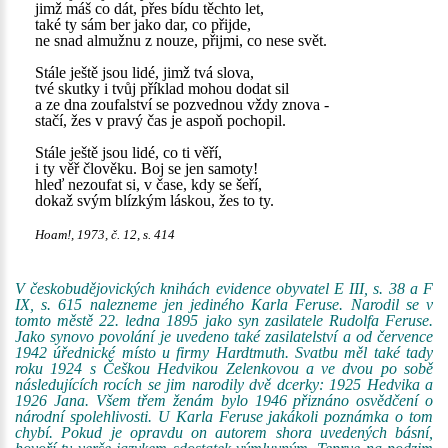
jimž máš co dát, přes bídu těchto let,
také ty sám ber jako dar, co přijde,
ne snad almužnu z nouze, přijmi, co nese svět.
Stále ještě jsou lidé, jimž tvá slova,
tvé skutky i tvůj příklad mohou dodat sil
a ze dna zoufalství se pozvednou vždy znova -
stačí, žes v pravý čas je aspoň pochopil.
Stále ještě jsou lidé, co ti věří,
i ty věř člověku. Boj se jen samoty!
hleď nezoufat si, v čase, kdy se šeří,
dokaž svým blízkým láskou, žes to ty.
Hoam!, 1973, č. 12, s. 414
V českobudějovických knihách evidence obyvatel E III, s. 38 a F
IX, s. 615 nalezneme jen jediného Karla Feruse. Narodil se v
tomto městě 22. ledna 1895 jako syn zasilatele Rudolfa Feruse.
Jako synovo povolání je uvedeno také zasilatelství a od července
1942 úřednické místo u firmy Hardtmuth. Svatbu měl také tady
roku 1924 s Češkou Hedvikou Zelenkovou a ve dvou po sobě
následujících rocích se jim narodily dvě dcerky: 1925 Hedvika a
1926 Jana. Všem třem ženám bylo 1946 přiznáno osvědčení o
národní spolehlivosti. U Karla Feruse jakákoli poznámka o tom
chybí. Pokud je opravdu on autorem shora uvedených básní,