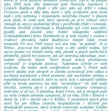
hovoří ty verše jazykem sdostatek výmluvným. Teprve na podzim
roku 2005 jsem díky laskavosti paní Henrietty Sazymové z
Českých Budějovic (bydlí v téže ulici jako já) držel v rukou
Ferusovo parte a díky datu úmrtí v něm uvedeném jsem mohl
najít i jeho nekrolog v krajanském měsíčníku Hoam! S úžasem
jsem zjistil, že tento muž, který opravdu po prvé světové válce
vstoupil do otcovy zasilatelské firmy s pověřením zřídit v Gmündu,
Horním Dvořišti (Oberhaid) a Haidmühle její celní kanceláře,
později pak působil jako ředitel nákupního oddělení
(Einkaufsdirektor) firmy Hardtmuth (a je tedy totožný s osobou z
evidence obyvatel), rodné Budějovice vlastně nikdy trvale
neopustil. Po roce 1945 musel sice dva roky "za pokání", že je
Němec, pracovat bez jakékoli mzdy a aby udržel rodinu, byl
nucen prodat své bohaté sbírky skla, plastik a jiných uměleckých
předmětů, jejichž byl znalcem, jak ale nekrolog zdůrazňuje, psal i
nadále německy básně, "které dosud nebyly představeny
veřejnosti" (v originále doslova: "Außerdem schrieb er viele
Gedichte, die bisher nicht veröffentlicht wurde."). Právě naše
textové ukázky tedy alespoň ve zlomku uchovávají jeho odkaz a
pocházejí paradoxně z téhož pramene, kde nacházíme zmínku o
nepublikovaných básních, které tu navíc byly v zahraničí otištěny
ještě za života autorova (za tuhé "normalizace" věc jistě málo
obvyklá, zejména jde-li o publikování v časopise vyhnanců),
nedovíme se už asi, čí zásluhou. Karel Ferus, tak je alespoň psán
na svém českém úmrtním oznámení, žil od roku 1956 v Římově v
domě čp. 130 v dnešní ulici U Křížku. V posledních letech před
smrtí byl pro těžkou chorobu hospitalizován v léčebně pro
dlouhodobě nemocné, která tenkrát existovala nedaleko Vyššího