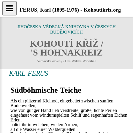
FERUS, Karl (1895-1976) - Kohoutikriz.org
JIHOČESKÁ VĚDECKÁ KNIHOVNA V ČESKÝCH
BUDĚJOVICÍCH
KOHOUTÍ KŘÍŽ /
'S HOHNAKREIZ
Šumavské ozvěny / Des Waldes Widerhall
KARL FERUS
Südböhmische Teiche
Als ein glitzernd Kleinod, eingebettet zwischen sanften
Bodenwellen,
wie von güt'ger Hand lieb verstreute, große, lichte Perlen
eingefasst vom windumspielten Schilf und sagenhaften Eichen,
Erlen,
haltet ihr in weichen, weiten Armen,
all die Wasser eurer Wälderquellen.