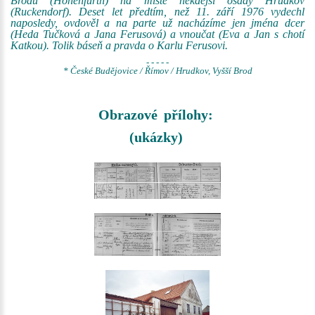
Brodu (Hohenfurth) na místě někdejší osady Hrudkov
(Ruckendorf). Deset let předtím, než 11. září 1976 vydechl
naposledy, ovdověl a na parte už nacházíme jen jména dcer
(Heda Tučková a Jana Ferusová) a vnoučat (Eva a Jan s chotí
Katkou). Tolik báseň a pravda o Karlu Ferusovi.
- - - - -
* České Budějovice / Římov / Hrudkov, Vyšší Brod
Obrazové přílohy:
(ukázky)