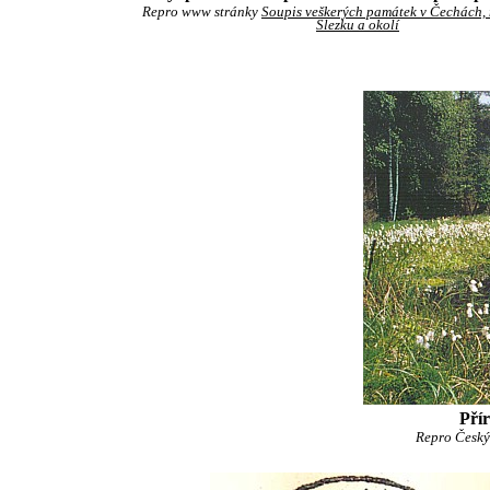
Repro www stránky
Soupis veškerých památek v Čechách,
Slezku a okolí
Pří
Repro Český l