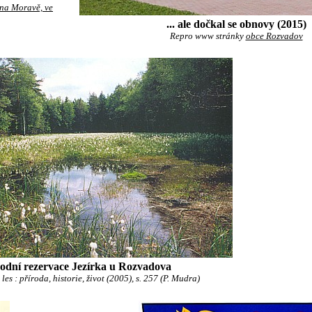
 na Moravě, ve
... ale dočkal se obnovy (2015)
Repro www stránky
obce Rozvadov
rodní rezervace Jezírka u Rozvadova
es : příroda, historie, život (2005), s. 257 (P. Mudra)