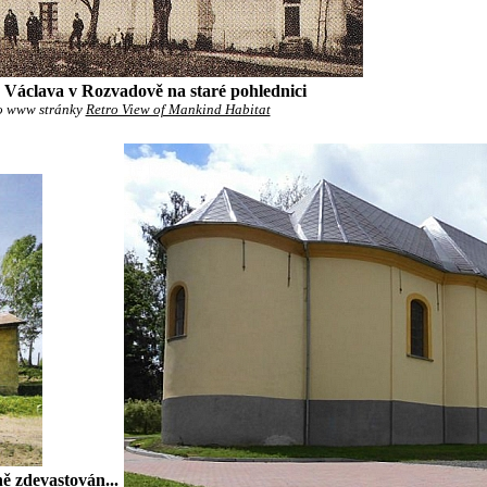
. Václava v Rozvadově na staré pohlednici
o www stránky
Retro View of Mankind Habitat
ě zdevastován...