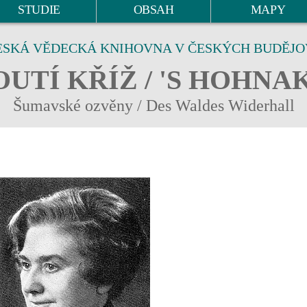
STUDIE
OBSAH
MAPY
ESKÁ VĚDECKÁ KNIHOVNA V ČESKÝCH BUDĚJO
UTÍ KŘÍŽ / 'S HOHNA
Šumavské ozvěny / Des Waldes Widerhall