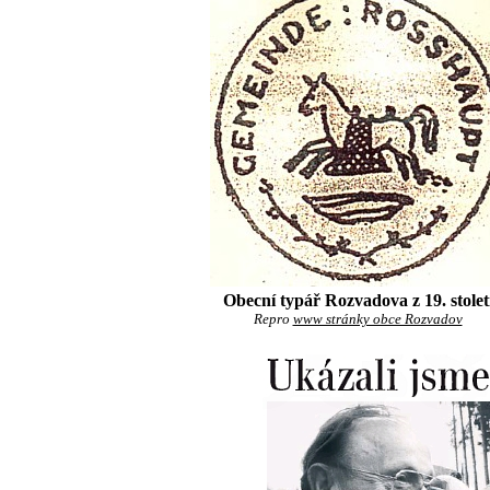
Obecní typář Rozvadova z 19. stolet
Repro
www stránky obce Rozvadov