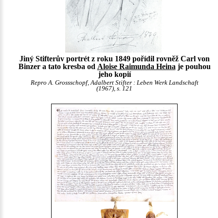
Jiný Stifterův portrét z roku 1849 pořídil rovněž Carl von
Binzer a tato kresba od
Aloise Raimunda Heina
je pouhou
jeho kopií
Repro A. Grossschopf, Adalbert Stifter : Leben Werk Landschaft
(1967), s. 121