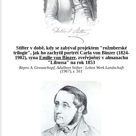
Stifter v době, kdy se zabýval projektem "rožmberské
trilogie", jak ho zachytil portrét Carla von Binzer (1824-
1902), syna
Emilie von Binzer
, zveřejněný v almanachu
"Libussa" na rok 1853
Repro A. Grossschopf, Adalbert Stifter : Leben Werk Landschaft
(1967), s. 161