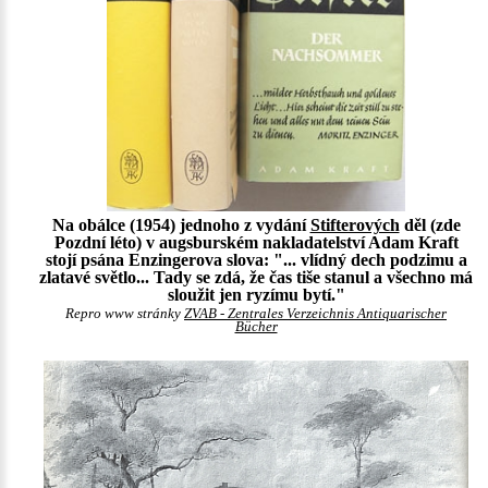
Na obálce (1954) jednoho z vydání
Stifterových
děl (zde
Pozdní léto) v augsburském nakladatelství Adam Kraft
stojí psána Enzingerova slova: "... vlídný dech podzimu a
zlatavé světlo... Tady se zdá, že čas tiše stanul a všechno má
sloužit jen ryzímu bytí."
Repro www stránky
ZVAB - Zentrales Verzeichnis Antiquarischer
Bücher