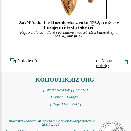
Závěť Voka I. z Rožmberka z roku 1262, o níž je v
Enzigerově textu také řeč
Repro J. Polách, Páni z Krumlova : rod Záviše z Falkenštejna
(2014), obr. příl X
zpět do textů
další strana
přílohy
KOHOUTIKRIZ.ORG
[ Úvod / Novinky ]
[ Studie ]
[ Obsah ]
[ Mapy ]
[ Najít ]
[ Kontakt ]
Jihočeská vědecká knihovna v Českých Budějovicích ©
2001-2026