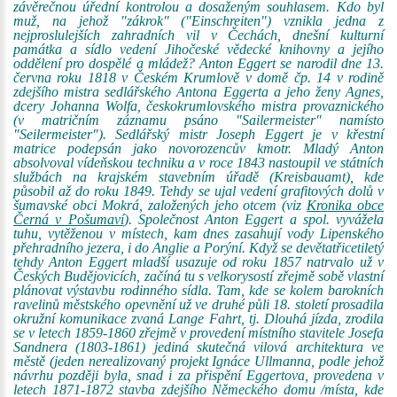
závěrečnou úřední kontrolou a dosaženým souhlasem. Kdo byl
muž, na jehož "zákrok" ("Einschreiten") vznikla jedna z
nejproslulejších zahradních vil v Čechách, dnešní kulturní
památka a sídlo vedení Jihočeské vědecké knihovny a jejího
oddělení pro dospělé a mládež? Anton Eggert se narodil dne 13.
června roku 1818 v Českém Krumlově v domě čp. 14 v rodině
zdejšího mistra sedlářského Antona Eggerta a jeho ženy Agnes,
dcery Johanna Wolfa, českokrumlovského mistra provaznického
(v matričním záznamu psáno "Sailermeister" namísto
"Seilermeister"). Sedlářský mistr Joseph Eggert je v křestní
matrice podepsán jako novorozencův kmotr. Mladý Anton
absolvoval vídeňskou techniku a v roce 1843 nastoupil ve státních
službách na krajském stavebním úřadě (Kreisbauamt), kde
působil až do roku 1849. Tehdy se ujal vedení grafitových dolů v
šumavské obci Mokrá, založených jeho otcem (viz
Kronika obce
Černá v Pošumaví
). Společnost Anton Eggert a spol. vyvážela
tuhu, vytěženou v místech, kam dnes zasahují vody Lipenského
přehradního jezera, i do Anglie a Porýní. Když se devětatřicetiletý
tehdy Anton Eggert mladší usazuje od roku 1857 natrvalo už v
Českých Budějovicích, začíná tu s velkorysostí zřejmě sobě vlastní
plánovat výstavbu rodinného sídla. Tam, kde se kolem barokních
ravelinů městského opevnění už ve druhé půli 18. století prosadila
okružní komunikace zvaná Lange Fahrt, tj. Dlouhá jízda, zrodila
se v letech 1859-1860 zřejmě v provedení místního stavitele Josefa
Sandnera (1803-1861) jediná skutečná vilová architektura ve
městě (jeden nerealizovaný projekt Ignáce Ullmanna, podle jehož
návrhu později byla, snad i za přispění Eggertova, provedena v
letech 1871-1872 stavba zdejšího Německého domu /místa, kde