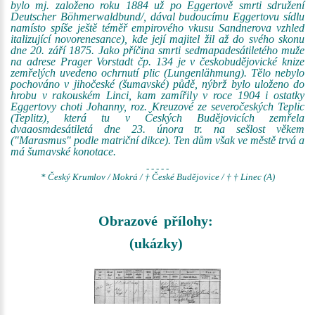
bylo mj. založeno roku 1884 už po Eggertově smrti sdružení
Deutscher Böhmerwaldbund/, dával budoucímu Eggertovu sídlu
namísto spíše ještě téměř empirového vkusu Sandnerova vzhled
italizující novorenesance), kde její majitel žil až do svého skonu
dne 20. září 1875. Jako příčina smrti sedmapadesátiletého muže
na adrese Prager Vorstadt čp. 134 je v českobudějovické knize
zemřelých uvedeno ochrnutí plic (Lungenlähmung). Tělo nebylo
pochováno v jihočeské (šumavské) půdě, nýbrž bylo uloženo do
hrobu v rakouském Linci, kam zamířily v roce 1904 i ostatky
Eggertovy choti Johanny, roz. Kreuzové ze severočeských Teplic
(Teplitz), která tu v Českých Budějovicích zemřela
dvaaosmdesátiletá dne 23. února tr. na sešlost věkem
("Marasmus" podle matriční dikce). Ten dům však ve městě trvá a
má šumavské konotace.
- - - - -
* Český Krumlov / Mokrá / † České Budějovice / † † Linec (A)
Obrazové přílohy:
(ukázky)