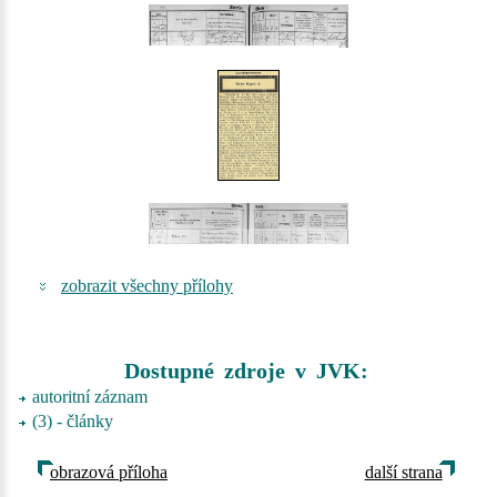
zobrazit všechny přílohy
Dostupné zdroje v JVK:
autoritní záznam
(3) - články
obrazová příloha
další strana