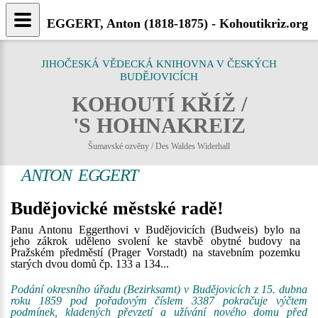
EGGERT, Anton (1818-1875) - Kohoutikriz.org
JIHOČESKÁ VĚDECKÁ KNIHOVNA V ČESKÝCH
BUDĚJOVICÍCH
KOHOUTÍ KŘÍŽ /
'S HOHNAKREIZ
Šumavské ozvěny / Des Waldes Widerhall
ANTON EGGERT
Budějovické městské radě!
Panu Antonu Eggerthovi v Budějovicích (Budweis) bylo na
jeho zákrok uděleno svolení ke stavbě obytné budovy na
Pražském předměstí (Prager Vorstadt) na stavebním pozemku
starých dvou domů čp. 133 a 134...
Podání okresního úřadu (Bezirksamt) v Budějovicích z 15. dubna
roku 1859 pod pořadovým číslem 3387 pokračuje výčtem
podmínek, kladených převzetí a užívání nového domu před