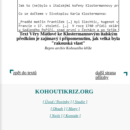
Text Věry Mátlové ke Klostermannovým italským
předkům je zajímavý i připomenutím, jak velká byla
"rakouská vlast"
Repro archiv Kohoutího kříže
zpět do textů
další strana
přílohy
KOHOUTIKRIZ.ORG
[ Úvod / Novinky ]
[ Studie ]
[ Obsah ]
[ Mapy ]
[ Najít ]
[ Kontakt ]