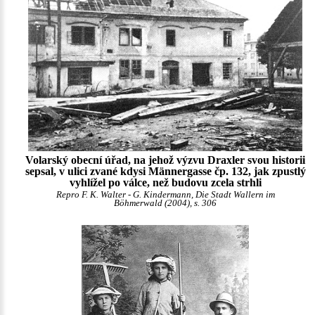
Volarský obecní úřad, na jehož výzvu Draxler svou historii
sepsal, v ulici zvané kdysi Männergasse čp. 132, jak zpustlý
vyhlížel po válce, než budovu zcela strhli
Repro F. K. Walter - G. Kindermann, Die Stadt Wallern im
Böhmerwald (2004), s. 306