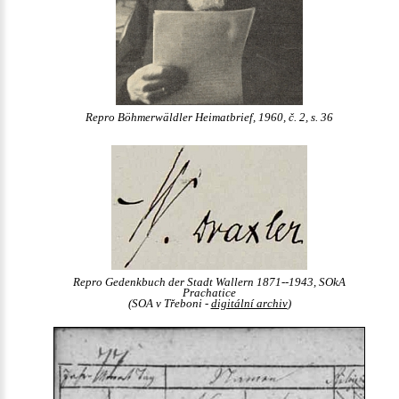
Repro Böhmerwäldler Heimatbrief, 1960, č. 2, s. 36
Repro Gedenkbuch der Stadt Wallern 1871--1943, SOkA
Prachatice
(SOA v Třeboni -
digitální archiv
)