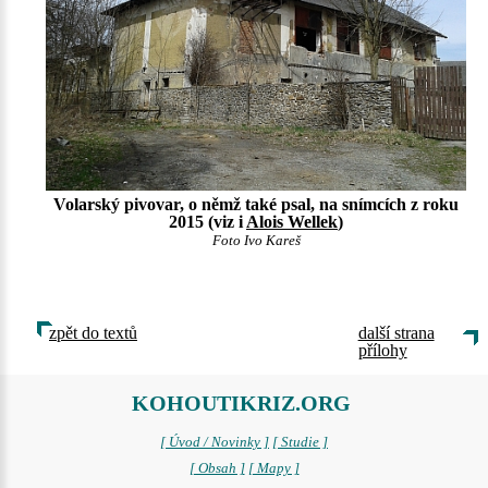
Volarský pivovar, o němž také psal, na snímcích z roku
2015 (viz i
Alois Wellek
)
Foto Ivo Kareš
zpět do textů
další strana
přílohy
KOHOUTIKRIZ.ORG
[ Úvod / Novinky ]
[ Studie ]
[ Obsah ]
[ Mapy ]