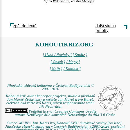
Repro
Wikipedia
, kresba
Merops
zpět do textů
další strana
přílohy
KOHOUTIKRIZ.ORG
[ Úvod / Novinky ]
[ Studie ]
[ Obsah ]
[ Mapy ]
[ Najít ]
[ Kontakt ]
Jihočeská vědecká knihovna v Českých Budějovicích ©
2001-2026
Kohoutí kříž, autor koncepce projektu, studie a překladů
Jan Mareš, české texty a rešerše Jan Mareš a Ivo Kareš,
elektronická verze Ivo Kareš, návrh responzivního webu
Jiří Nechvátal.
Podléhá licenci Creative Commons Uveďte
autora-Neužívejte dílo komerčně-Nezasahujte do díla 3.0 Česko
Citace: MAREŠ Jan. Kareš Ivo. Kohoutí Kříž : šumavské ozvěny [on-line] .
Jihočeská vědecká knihovna v Českých Budějovicích, c2001-2026, poslední