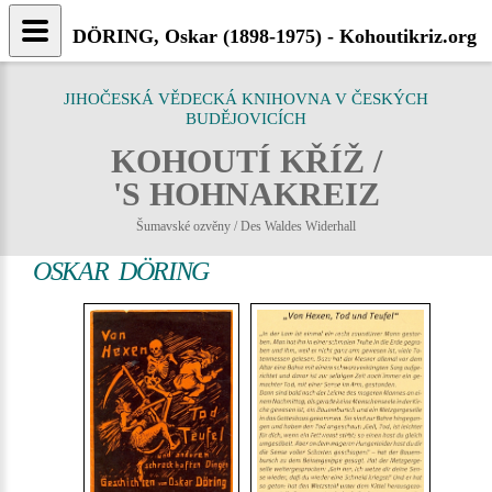
DÖRING, Oskar (1898-1975) - Kohoutikriz.org
JIHOČESKÁ VĚDECKÁ KNIHOVNA V ČESKÝCH
BUDĚJOVICÍCH
KOHOUTÍ KŘÍŽ /
'S HOHNAKREIZ
Šumavské ozvěny / Des Waldes Widerhall
OSKAR DÖRING