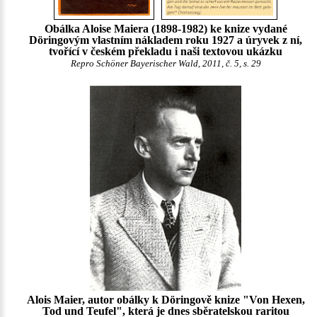
Obálka Aloise Maiera (1898-1982) ke knize vydané
Döringovým vlastním nákladem roku 1927 a úryvek z ní,
tvořící v českém překladu i naši textovou ukázku
Repro Schöner Bayerischer Wald, 2011, č. 5, s. 29
Alois Maier, autor obálky k Döringově knize "Von Hexen,
Tod und Teufel", která je dnes sběratelskou raritou