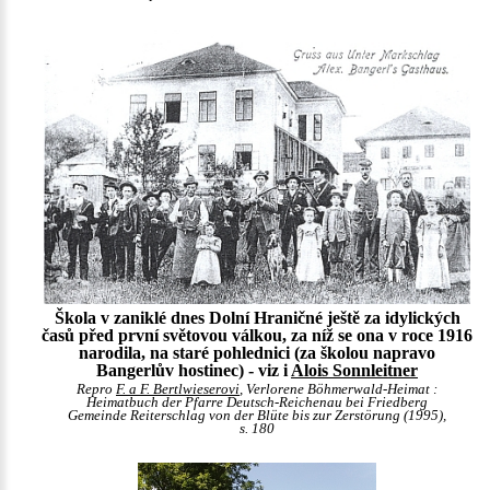
Škola v zaniklé dnes Dolní Hraničné ještě za idylických
časů před první světovou válkou, za níž se ona v roce 1916
narodila, na staré pohlednici (za školou napravo
Bangerlův hostinec) - viz i
Alois Sonnleitner
Repro
F. a F. Bertlwieserovi
, Verlorene Böhmerwald-Heimat :
Heimatbuch der Pfarre Deutsch-Reichenau bei Friedberg
Gemeinde Reiterschlag von der Blüte bis zur Zerstörung (1995),
s. 180