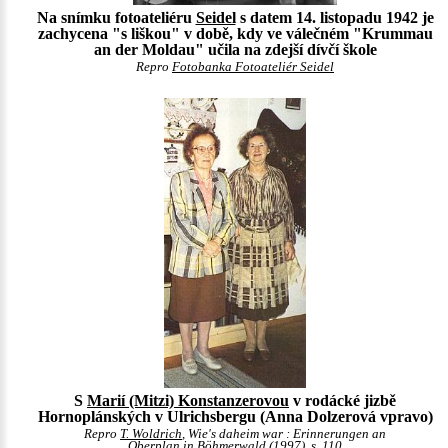
Na snímku fotoateliéru
Seidel
s datem 14. listopadu 1942 je
zachycena "s liškou" v době, kdy ve válečném "Krummau
an der Moldau" učila na zdejší dívčí škole
Repro
Fotobanka Fotoateliér Seidel
S
Marií (Mitzi) Konstanzerovou
v rodácké jizbě
Hornoplánských v Ulrichsbergu (Anna Dolzerová vpravo)
Repro
T. Woldrich
, Wie's daheim war : Erinnerungen an
Oberplan in Böhmerwald (1997), s. 110