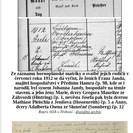
Ze záznamu hornoplánské matriky o svatbě jejích rodičů v
červenci roku 1912 se dá vyčíst, že ženich Franz Janda,
majitel hospodářství v Předním Hamru čp. 98, kde se i
narodil, byl synem Johanna Jandy, hospodáře na témže
stavení, a jeho ženy Marie, dcery Gregora Mauritze ze
Záhvozdí (Hintring) čp. 1, nevěsta Josefa pak byla dcerou
Mathiase Pleischla z Jenišova (Hossenreith) čp. 5 a Anny,
dcery Adalberta Osena ze Slunečné (Sonnberg) čp. 12
Repro SOA v Třeboni -
digitální archiv