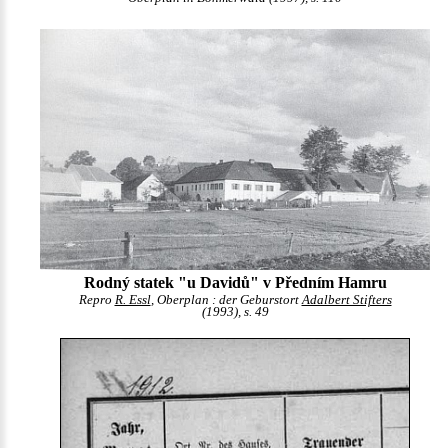
Rodný statek "u Davidů" v Předním Hamru
Repro
R. Essl
, Oberplan : der Geburstort
Adalbert Stifters
(1993), s. 49