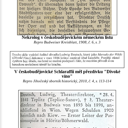
Nekrolog v českobudějovickém německém listu
Repro Budweiser Kreisblatt, 1908, č. 6, s. 3
V českobudějovické Schlaraffii měl přezdívku "Divoké
víno"
Repro Jihočeský sborník historický, 2010, č. 4, s. 113-114