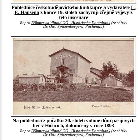
Pohlednice českobudějovického knihkupce a vydavatele
L.
E. Hansena
z konce 19. století zachycují zřejmě výjevy z
této inscenace
Repro
Böhmerwaldbund OÖ - Historische Datenbank
(ze sbírky
Dr. Otto Spitzenbergera, Puchenau)
Na pohlednici z počátku 20. století vidíme dům pašijových
her v Hořicích, dokončený v roce 1893
Repro
Böhmerwaldbund OÖ - Historische Datenbank
(ze sbírky
Dr. Otto Spitzenbergera, Puchenau)