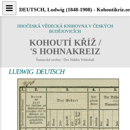
DEUTSCH, Ludwig (1848-1908) - Kohoutikriz.o
JIHOČESKÁ VĚDECKÁ KNIHOVNA V ČESKÝCH
BUDĚJOVICÍCH
KOHOUTÍ KŘÍŽ /
'S HOHNAKREIZ
Šumavské ozvěny / Des Waldes Widerhall
LUDWIG DEUTSCH