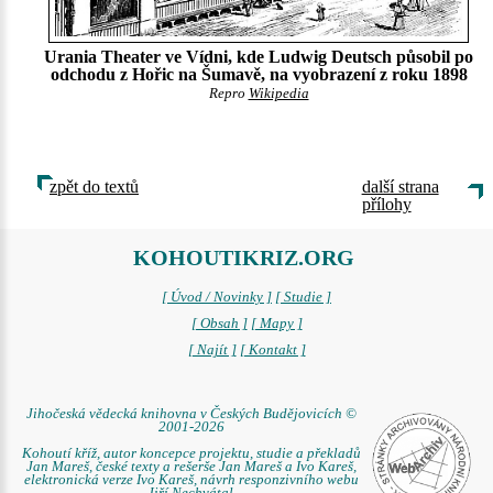
Urania Theater ve Vídni, kde Ludwig Deutsch působil po
odchodu z Hořic na Šumavě, na vyobrazení z roku 1898
Repro
Wikipedia
zpět do textů
další strana
přílohy
KOHOUTIKRIZ.ORG
[ Úvod / Novinky ]
[ Studie ]
[ Obsah ]
[ Mapy ]
[ Najít ]
[ Kontakt ]
Jihočeská vědecká knihovna v Českých Budějovicích ©
2001-2026
Kohoutí kříž, autor koncepce projektu, studie a překladů
Jan Mareš, české texty a rešerše Jan Mareš a Ivo Kareš,
elektronická verze Ivo Kareš, návrh responzivního webu