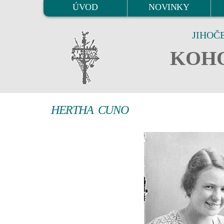
ÚVOD
NOVINKY
JIHOČ
KOHO
HERTHA CUNO