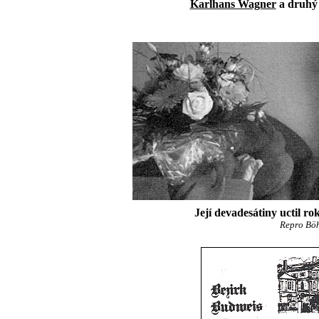
Karlhans Wagner
a druhý 
Její devadesátiny uctil r
Repro Böh