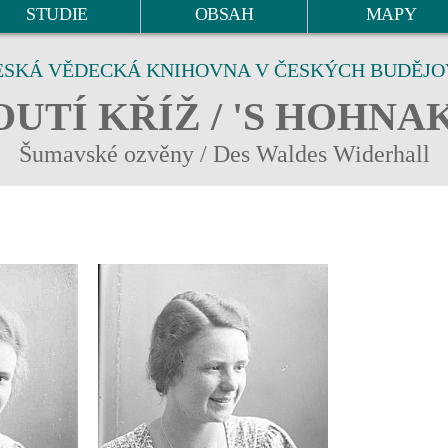
STUDIE
OBSAH
MAPY
ESKÁ VĚDECKÁ KNIHOVNA V ČESKÝCH BUDĚJO
UTÍ KŘÍŽ / 'S HOHNA
Šumavské ozvěny / Des Waldes Widerhall