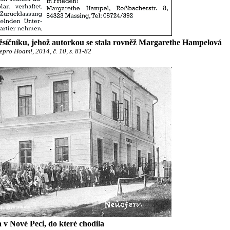
síčníku, jehož autorkou se stala rovněž Margarethe Hampelová
epro Hoam!, 2014, č. 10, s. 81-82
 v Nové Peci, do které chodila