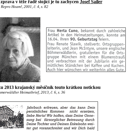
zprava v téže řadě stojící je tu zachycen
Josef Sailer
Repro Hoam!, 2001, č. 4, s. 82
oku 2013 krajanský měsíčník touto krátkou notickou
merwäldler Heimatbrief, 2013, č. 6, s. 36