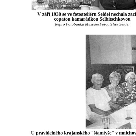
V září 1938 se ve fotoateliéru Seidel nechala zach
copatou kamarádkou Selbitschkovou
Repro
Fotobanka Museum Fotoateliér Seidel
U pravidelného krajanského "štamtyše" v mnichovsk