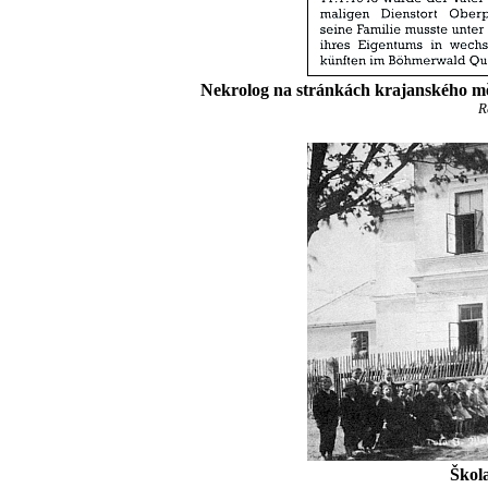
Nekrolog na stránkách krajanského mě
R
Škola