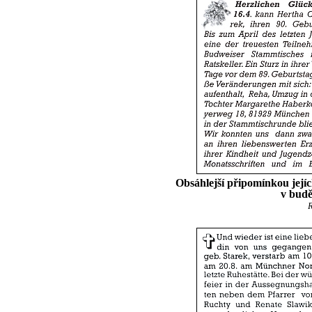
Obsáhlejší připomínkou její
v budě
R