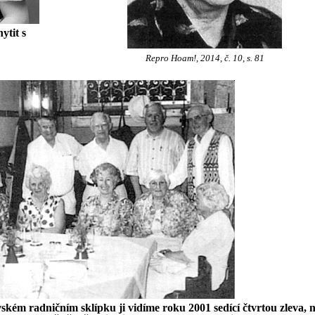
ytit s
Repro Hoam!, 2014, č. 10, s. 81
ém radničním sklípku ji vidíme roku 2001 sedící čtvrtou zleva, na