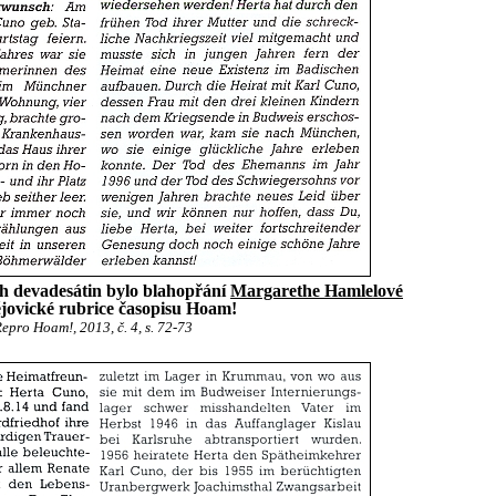
ch devadesátin bylo blahopřání
Margarethe Hamlelové
jovické rubrice časopisu Hoam!
epro Hoam!, 2013, č. 4, s. 72-73