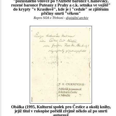
"pozůstalého vdovce po †Alžbětě baronce Chanovský,
rozené baronce Puteany z Prahy a c.k. setníka ve vojště"
do krypty "v Krasilově", kde je i "cedule" se zjištěním
příčiny smrti "věkem"
Repro SOA v Třeboni -
digitální archiv
Obálka (1995, Kulturní spolek pro Čestice a okolí) knihy,
jejíž titul v rukopise pořídil zřejmě někdo až po smrti
autorově