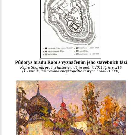
Půdorys hradu Rabí s vyznačením jeho stavebních fází
Repro Sborník prací z historie a dějin umění, 2011, č. 6, s. 216
(T. Durdík, Ilustrovaná encyklopedie českých hradů /1999/)