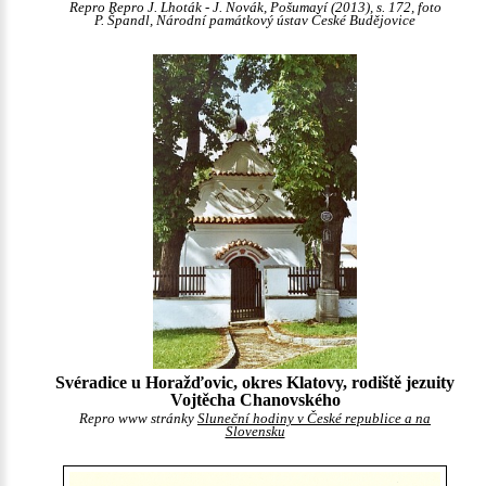
Repro Repro J. Lhoták - J. Novák, Pošumaví (2013), s. 172, foto
P. Špandl, Národní památkový ústav České Budějovice
Svéradice u Horažďovic, okres Klatovy, rodiště jezuity
Vojtěcha Chanovského
Repro www stránky
Sluneční hodiny v České republice a na
Slovensku