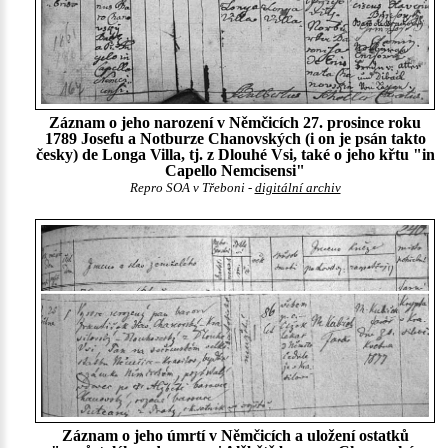
Záznam o jeho narození v Němčicích 27. prosince roku
1789 Josefu a Notburze Chanovských (i on je psán takto
česky) de Longa Villa, tj. z Dlouhé Vsi, také o jeho křtu "in
Capello Nemcisensi"
Repro SOA v Třeboni -
digitální archiv
Záznam o jeho úmrtí v Němčicích a uložení ostatků