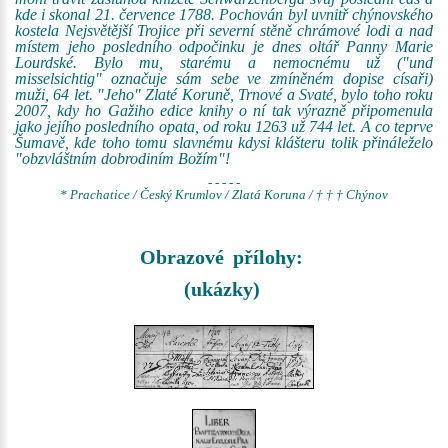
kde i skonal 21. července 1788. Pochován byl uvnitř chýnovského
kostela Nejsvětější Trojice při severní stěně chrámové lodi a nad
místem jeho posledního odpočinku je dnes oltář Panny Marie
Lourdské. Bylo mu, starému a nemocnému už ("und
misselsichtig" označuje sám sebe ve zmíněném dopise císaři)
muži, 64 let. "Jeho" Zlaté Koruně, Trnové a Svaté, bylo toho roku
2007, kdy ho Gažiho edice knihy o ní tak výrazně připomenula
jako jejího posledního opata, od roku 1263 už 744 let. A co teprve
Šumavě, kde toho tomu slavnému kdysi klášteru tolik přináleželo
"obzvláštním dobrodiním Božím"!
- - - - -
* Prachatice / Český Krumlov / Zlatá Koruna / † † † Chýnov
Obrazové přílohy:
(ukázky)