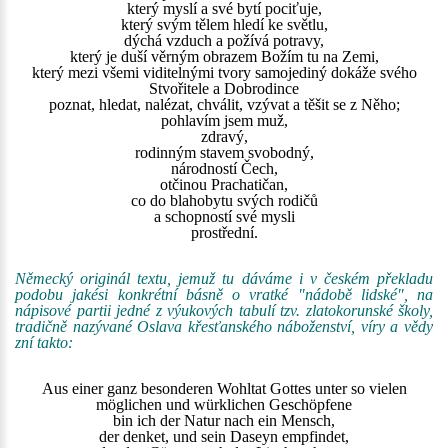
který myslí a své bytí pociťuje,
který svým tělem hledí ke světlu,
dýchá vzduch a požívá potravy,
který je duší věrným obrazem Božím tu na Zemi,
který mezi všemi viditelnými tvory samojediný dokáže svého
Stvořitele a Dobrodince
poznat, hledat, nalézat, chválit, vzývat a těšit se z Něho;
pohlavím jsem muž,
zdravý,
rodinným stavem svobodný,
národností Čech,
otčinou Prachatičan,
co do blahobytu svých rodičů
a schopností své mysli
prostřední.
Německý originál textu, jemuž tu dáváme i v českém překladu
podobu jakési konkrétní básně o vratké "nádobě lidské", na
nápisové partii jedné z výukových tabulí tzv. zlatokorunské školy,
tradičně nazývané Oslava křesťanského náboženství, víry a vědy
zní takto:
Aus einer ganz besonderen Wohltat Gottes unter so vielen
möglichen und würklichen Geschöpfene
bin ich der Natur nach ein Mensch,
der denket, und sein Daseyn empfindet,