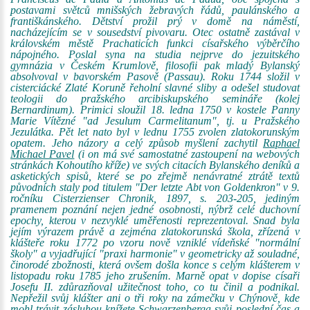
postavami světců mnišských žebravých řádů, paulánského a
františkánského. Dětství prožil prý v domě na náměstí,
nacházejícím se v sousedství pivovaru. Otec ostatně zastával v
královském městě Prachaticích funkci císařského výběrčího
nápojného. Poslal syna na studia nejprve do jezuitského
gymnázia v Českém Krumlově, filosofii pak mladý Bylanský
absolvoval v bavorském Pasově (Passau). Roku 1744 složil v
cisterciácké Zlaté Koruně řeholní slavné sliby a odešel studovat
teologii do pražského arcibiskupského semináře (kolej
Bernardinum). Primici sloužil 18. ledna 1750 v kostele Panny
Marie Vítězné "ad Jesulum Carmelitanum", tj. u Pražského
Jezulátka. Pět let nato byl v lednu 1755 zvolen zlatokorunským
opatem. Jeho názory a celý způsob myšlení zachytil
Raphael
Michael Pavel
(i on má své samostatné zastoupení na webových
stránkách Kohoutího kříže) ve svých citacích Bylanského deníků a
asketických spisů, které se po zřejmě nenávratné ztrátě textů
původních staly pod titulem "Der letzte Abt von Goldenkron" v 9.
ročníku Cisterzienser Chronik, 1897, s. 203-205, jediným
pramenem poznání nejen jedné osobnosti, nýbrž celé duchovní
epochy, kterou v nezvyklé uměřenosti reprezentoval. Snad byla
jejím výrazem právě a zejména zlatokorunská škola, zřízená v
klášteře roku 1772 po vzoru nově vzniklé vídeňské "normální
školy" a vyjadřující "praxi harmonie" v geometricky až souladné,
činorodé zbožnosti, která ovšem došla konce s celým klášterem v
listopadu roku 1785 jeho zrušením. Marně opat v dopise císaři
Josefu II. zdůrazňoval užitečnost toho, co tu činil a podnikal.
Nepřežil svůj klášter ani o tři roky na zámečku v Chýnově, kde
mohl trávit zásluhou knížete Schwarzenberga svůj poslední čas a