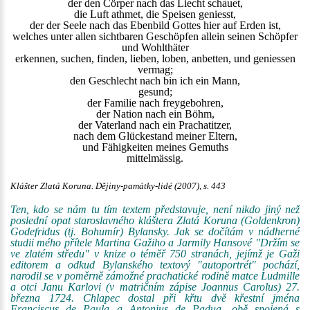
der den Cörper nach das Liecht schauet,
die Luft athmet, die Speisen geniesst,
der der Seele nach das Ebenbild Gottes hier auf Erden ist,
welches unter allen sichtbaren Geschöpfen allein seinen Schöpfer
und Wohlthäter
erkennen, suchen, finden, lieben, loben, anbetten, und geniessen
vermag;
den Geschlecht nach bin ich ein Mann,
gesund;
der Familie nach freygebohren,
der Nation nach ein Böhm,
der Vaterland nach ein Prachatitzer,
nach dem Glückestand meiner Eltern,
und Fähigkeiten meines Gemuths
mittelmässig.
Klášter Zlatá Koruna. Dějiny-památky-lidé (2007), s. 443
Ten, kdo se nám tu tím textem představuje, není nikdo jiný než
poslední opat staroslavného kláštera Zlatá Koruna (Goldenkron)
Godefridus (tj. Bohumír) Bylansky. Jak se dočítám v nádherné
studii mého přítele Martina Gažiho a Jarmily Hansové "Držím se
ve zlatém středu" v knize o téměř 750 stranách, jejímž je Gaži
editorem a odkud Bylanského textový "autoportrét" pochází,
narodil se v poměrně zámožné prachatické rodině matce Ludmille
a otci Janu Karlovi (v matričním zápise Joannus Carolus) 27.
března 1724. Chlapec dostal při křtu dvě křestní jména
Franciscus de Paula a Antonius de Padua, obě spojená s