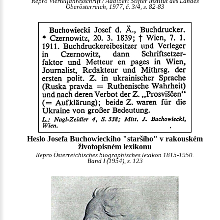
Repro Vierteljahresschrift / Adalbert Stifter Institut des Landes
Oberösterreich, 1977, č. 3/4, s. 82-83
Heslo Josefa Buchowieckiho "staršího" v rakouském
životopisném lexikonu
Repro Österreichisches biographisches lexikon 1815-1950.
Band I (1954), s. 123