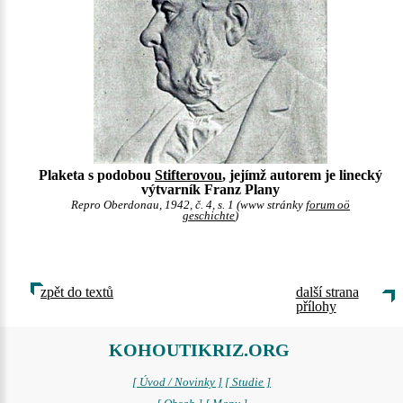
Plaketa s podobou
Stifterovou
, jejímž autorem je linecký
výtvarník Franz Plany
Repro Oberdonau, 1942, č. 4, s. 1 (www stránky
forum oö
geschichte
)
zpět do textů
další strana
přílohy
KOHOUTIKRIZ.ORG
[ Úvod / Novinky ]
[ Studie ]