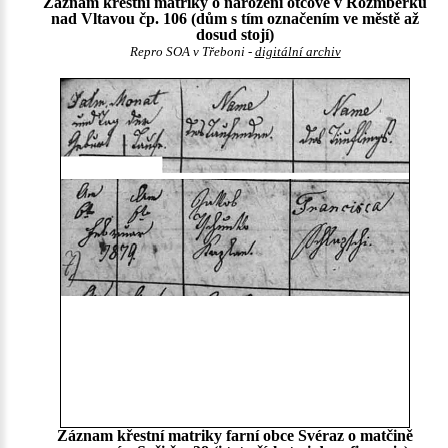
Záznam křestní matriky o narození otcově v Rožmberku
nad Vltavou čp. 106 (dům s tím označením ve městě až
dosud stojí)
Repro SOA v Třeboni -
digitální archiv
Záznam křestní matriky farní obce Svéraz o matčině