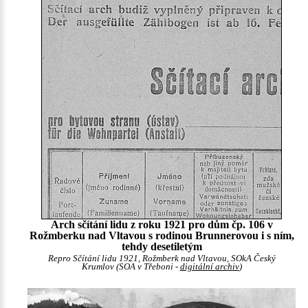
Arch sčítání lidu z roku 1921 pro dům čp. 106 v
Rožmberku nad Vltavou s rodinou Brunnerovou i s ním,
tehdy desetiletým
Repro Sčítání lidu 1921, Rožmberk nad Vltavou, SOkA Český
Krumlov (SOA v Třeboni -
digitální archiv
)