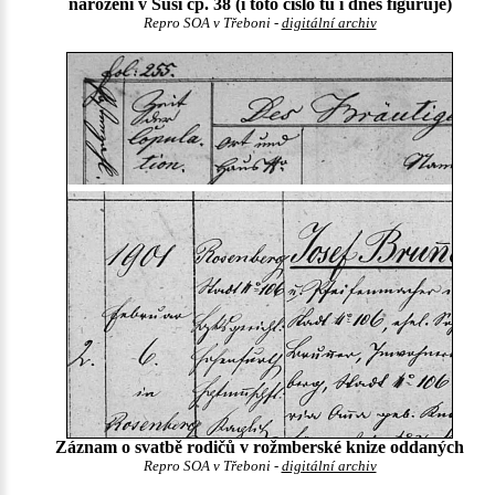
narození v Suši čp. 38 (i toto číslo tu i dnes figuruje)
Repro SOA v Třeboni -
digitální archiv
Záznam o svatbě rodičů v rožmberské knize oddaných
Repro SOA v Třeboni -
digitální archiv