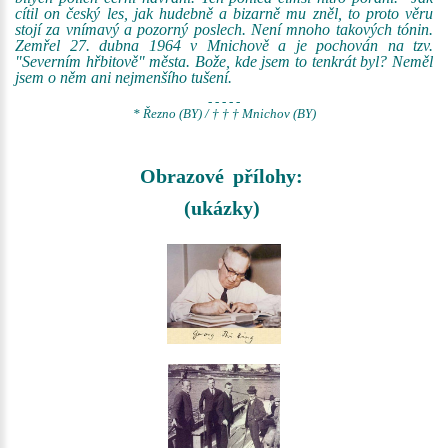
cítil on český les, jak hudebně a bizarně mu zněl, to proto věru
stojí za vnímavý a pozorný poslech. Není mnoho takových tónin.
Zemřel 27. dubna 1964 v Mnichově a je pochován na tzv.
"Severním hřbitově" města. Bože, kde jsem to tenkrát byl? Neměl
jsem o něm ani nejmenšího tušení.
- - - - -
* Řezno (BY) / † † † Mnichov (BY)
Obrazové přílohy:
(ukázky)