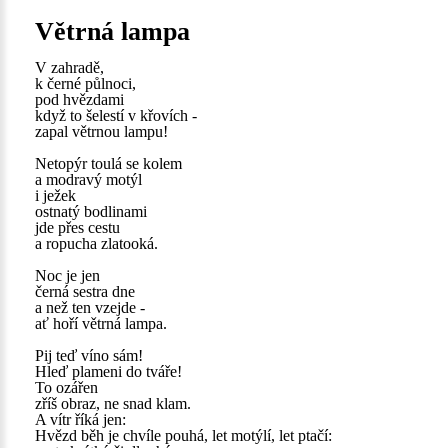
Větrná lampa
V zahradě,
k černé půlnoci,
pod hvězdami
když to šelestí v křovích -
zapal větrnou lampu!
Netopýr toulá se kolem
a modravý motýl
i ježek
ostnatý bodlinami
jde přes cestu
a ropucha zlatooká.
Noc je jen
černá sestra dne
a než ten vzejde -
ať hoří větrná lampa.
Pij teď víno sám!
Hleď plameni do tváře!
To ozářen
zříš obraz, ne snad klam.
A vítr říká jen:
Hvězd běh je chvíle pouhá, let motýlí, let ptačí: