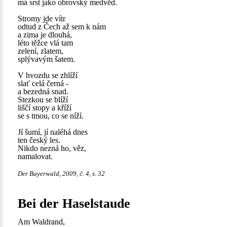
má srst jako obrovský medvěd.
Stromy jde vítr
odtud z Čech až sem k nám
a zima je dlouhá,
léto těžce vlá tam
zelení, zlatem,
splývavým šatem.
V hvozdu se zhlíží
slať celá černá -
a bezedná snad.
Stezkou se blíží
liščí stopy a kříží
se s tmou, co se níží.
Jí šumí, jí naléhá dnes
ten český les.
Nikdo nezná ho, věz,
namalovat.
Der Bayerwald, 2009, č. 4, s. 32
Bei der Haselstaude
Am Waldrand,