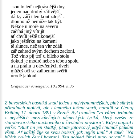
Jsou to teď nejkrásnější dny,
jeden nad druhý zářivější,
dálky září i ten kout zdejší -
dlouho už nemůže tak být.
Někde u moře na severu
začíná jiný vítr jít -
ať chvíli ještě ukonejší
jako ještěrku na kameni
tě slunce, než ten vítr zdáli
zář zahrad svým dechem zacloní.
Tož víno pij teď u bílého stolu
dokud je modré nebe s tebou spolu
a na prahu u otevřených dveří
můžeš oči se zalíbením svěřit
úrodě jabloní.
Grafenauer Anzeiger, 6.10.1994, s. 35
Z bavorských básníků snad jeden z nejvýznamnějších, plný silných
přírodních motivů, ale i temného tušení smrti, narodil se Georg
Britting 17. února 1891 v Řezně. Byl označen "za vůbec jednoho
z největších meziválečných německých lyriků, který vzešel ze
starobavorského duchovního a životního prostoru". Kdysi napsal i
verše: "Buď mi jen sladký, plode jalovcový, když chutnáš ptákům
všem. Ať každý žije se svou bolestí, jak nejlíp umí." A také: "Na
bílých polích černí havrani. Ten pohled čímsi nitro poraní." Jak