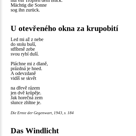
nur ein Tropfen dem Blick.
Mächtig die Sonne
sog ihn zurück.
U otevřeného okna za krupobití
Led mi až z nebe
do stolu buší,
stříbrně zebe
svou rybí duší.
Pláchne mi z dlaně,
prázdná je hned.
A odevzdaně
vidíš se skvět
na dřevě rázem
jen dvě krůpěje.
Jak horečná zem
slunce zhltne je.
Die Ernte der Gegenwart, 1943, s. 184
Das Windlicht