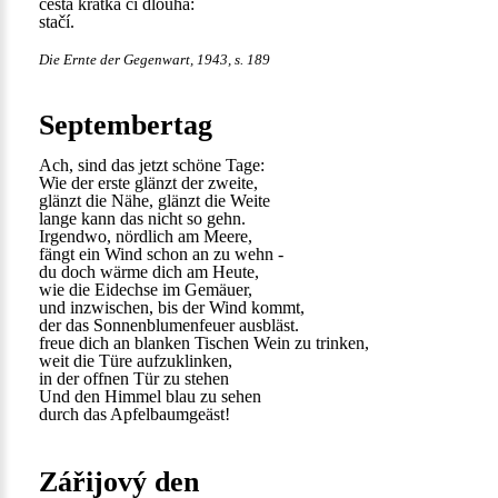
cesta krátká či dlouhá:
stačí.
Die Ernte der Gegenwart, 1943, s. 189
Septembertag
Ach, sind das jetzt schöne Tage:
Wie der erste glänzt der zweite,
glänzt die Nähe, glänzt die Weite
lange kann das nicht so gehn.
Irgendwo, nördlich am Meere,
fängt ein Wind schon an zu wehn -
du doch wärme dich am Heute,
wie die Eidechse im Gemäuer,
und inzwischen, bis der Wind kommt,
der das Sonnenblumenfeuer ausbläst.
freue dich an blanken Tischen Wein zu trinken,
weit die Türe aufzuklinken,
in der offnen Tür zu stehen
Und den Himmel blau zu sehen
durch das Apfelbaumgeäst!
Zářijový den