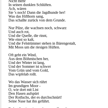
Nicht mehr
In seinen dunklen Schlüften.
Ach, wären
Sie 's noch! Dann die Jagdhunde her!
Was das Hifthorn sang,
Das schallte zurück von dem Grunde.
Nur Pilze, die wachsen noch, schwarz
Und auch rot,
Und die Quelle, die rinnt,
Wie einst so kalt,
Und die Felstrümmer stehen in Bärengestalt,
Mit Moos um die riesigen Hüften.
Oft geht ein Wind,
Aus dem Böhmischen her,
Und der Winter ist lang,
Und der Sommer ist schwer
Vom Grün und vom Gold,
Das wipfelab rollt.
Wo das Wasser sich rührt
Im grundigen Moor -
O, wie dort mit List
Den Hasen aufspürt
Der Rotfuchs, der es durchschnürt!
Seine Nase hat ihn geführt.