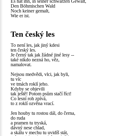
Es hat ihn, in seiner schwarzen Gewalt,
Den Böhmischen Wald
Noch keiner gemalt,
Wie er ist.
Ten český les
To není les, jak jiný kdesi
ten český les.
Je černý tak jak žádné jiné lesy --
také nikdo nezná ho, věz,
namalovat.
Nejsou medvědi, vlci, jak byli,
tu víc
ve tmách roklí jeho.
Kdyby se objevili
tak ještě! Potom psům stačí říct!
Co lesní roh zpívá,
to z roklí ozvěna vrací.
Jen houby tu rostou dál, do černa,
do ruda
a pramen tu tryská,
dávný nese chlad,
a skálu v mechu tu uvidíš stát,