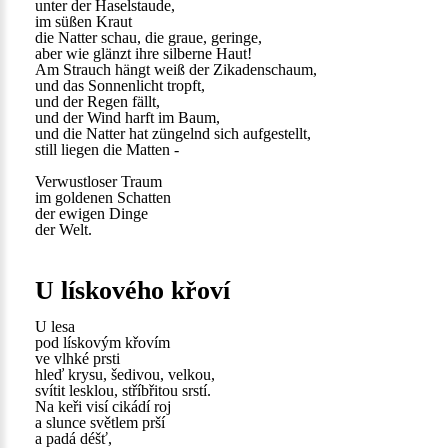
unter der Haselstaude,
im süßen Kraut
die Natter schau, die graue, geringe,
aber wie glänzt ihre silberne Haut!
Am Strauch hängt weiß der Zikadenschaum,
und das Sonnenlicht tropft,
und der Regen fällt,
und der Wind harft im Baum,
und die Natter hat züngelnd sich aufgestellt,
still liegen die Matten -
Verwustloser Traum
im goldenen Schatten
der ewigen Dinge
der Welt.
U lískového křoví
U lesa
pod lískovým křovím
ve vlhké prsti
hleď krysu, šedivou, velkou,
svítit lesklou, stříbřitou srstí.
Na keři visí cikádí roj
a slunce světlem prší
a padá déšť,