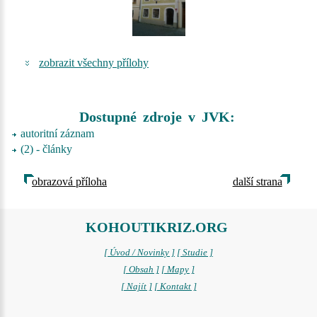
zobrazit všechny přílohy
Dostupné zdroje v JVK:
autoritní záznam
(2) - články
obrazová příloha
další strana
KOHOUTIKRIZ.ORG
[ Úvod / Novinky ]
[ Studie ]
[ Obsah ]
[ Mapy ]
[ Najít ]
[ Kontakt ]