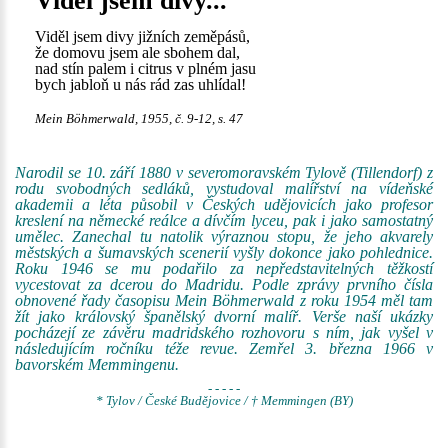
Viděl jsem divy...
Viděl jsem divy jižních zeměpásů,
že domovu jsem ale sbohem dal,
nad stín palem i citrus v plném jasu
bych jabloň u nás rád zas uhlídal!
Mein Böhmerwald, 1955, č. 9-12, s. 47
Narodil se 10. září 1880 v severomoravském Tylově (Tillendorf) z
rodu svobodných sedláků, vystudoval malířství na vídeňské
akademii a léta působil v Českých udějovicích jako profesor
kreslení na německé reálce a dívčím lyceu, pak i jako samostatný
umělec. Zanechal tu natolik výraznou stopu, že jeho akvarely
městských a šumavských scenerií vyšly dokonce jako pohlednice.
Roku 1946 se mu podařilo za nepředstavitelných těžkostí
vycestovat za dcerou do Madridu. Podle zprávy prvního čísla
obnovené řady časopisu Mein Böhmerwald z roku 1954 měl tam
žít jako královský španělský dvorní malíř. Verše naší ukázky
pocházejí ze závěru madridského rozhovoru s ním, jak vyšel v
následujícím ročníku téže revue. Zemřel 3. března 1966 v
bavorském Memmingenu.
- - - - -
* Tylov / České Budějovice / † Memmingen (BY)