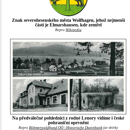
Znak severohesenského města Wolfhagen, jehož nejmenší
částí je Elmarshausen, kde zemřel
Repro
Wikipedia
Na předválečné pohlednici z rodné Lenory vidíme i české
pohraniční opevnění
Repro
Böhmerwaldbund OÖ - Historische Datenbank
(ze sbírky