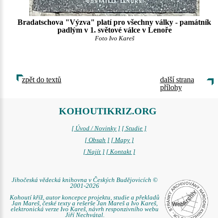
Bradatschova "Výzva" platí pro všechny války - památník
padlým v 1. světové válce v Lenoře
Foto Ivo Kareš
zpět do textů
další strana
přílohy
KOHOUTIKRIZ.ORG
[ Úvod / Novinky ]
[ Studie ]
[ Obsah ]
[ Mapy ]
[ Najít ]
[ Kontakt ]
Jihočeská vědecká knihovna v Českých Budějovicích ©
2001-2026
Kohoutí kříž, autor koncepce projektu, studie a překladů
Jan Mareš, české texty a rešerše Jan Mareš a Ivo Kareš,
elektronická verze Ivo Kareš, návrh responzivního webu
Jiří Nechvátal.