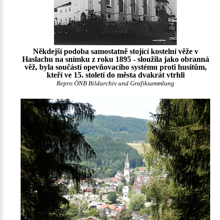
Někdejší podoba samostatně stojící kostelní věže v
Haslachu na snímku z roku 1895 - sloužila jako obranná
věž, byla součástí opevňovacího systému proti husitům,
kteří ve 15. století do města dvakrát vtrhli
Repro ÖNB Bildarchiv und Grafiksammlung