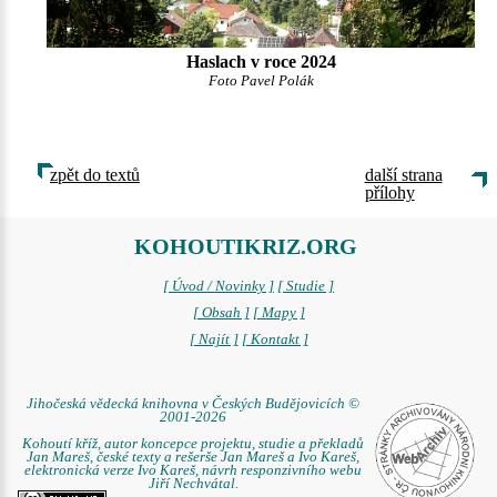
Haslach v roce 2024
Foto Pavel Polák
zpět do textů
další strana
přílohy
KOHOUTIKRIZ.ORG
[ Úvod / Novinky ]
[ Studie ]
[ Obsah ]
[ Mapy ]
[ Najít ]
[ Kontakt ]
Jihočeská vědecká knihovna v Českých Budějovicích ©
2001-2026
Kohoutí kříž, autor koncepce projektu, studie a překladů
Jan Mareš, české texty a rešerše Jan Mareš a Ivo Kareš,
elektronická verze Ivo Kareš, návrh responzivního webu
Jiří Nechvátal.