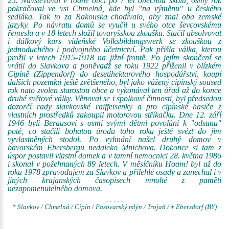
25. Navštěvoval v rodné obci po 7 let obecnou školu, osmý rok
pokračoval ve vsi Chmelná, kde byl "na výměnu" u českého
sedláka. Tak to za Rakouska chodívalo, aby znal oba zemské
jazyky. Po návratu domů se vyučil u svého otce ševcovskému
řemeslu a v 18 letech složil tovaryšskou zkoušku. Stačil absolvovat
i dálkový kurs vídeňské Volksbildungswerk se zkouškou z
jednoduchého i podvojného účetnictví. Pak přišla válka, kterou
prožil v letech 1915-1918 na jižní frontě. Po jejím skončení se
vrátil do Slavkova a poněvadž se roku 1922 přiženil v blízkém
Cipíně (Zippendorf) do desetihektarového hospodářství, koupí
dalších pozemků ještě zvětšeného, byl jako vážený cipínský soused
rok nato zvolen starostou obce a vykonával ten úřad až do konce
druhé světové války. Věnoval se i spolkové činnosti, byl předsedou
dozorčí rady slavkovské raiffeisenky a pro cipínské hasiče z
vlastních prostředků zakoupil motorovou stříkačku. Dne 12. září
1946 byli Berausovi s osmi svými dětmi povoláni k "odsunu"
poté, co stačili bohatou úrodu toho roku ještě svézt do jim
vyvlastněných stodol. Po vyhnání našel druhý domov v
bavorském Ebersbergu nedaleko Mnichova. Dokonce si tam z
úspor postavil vlastní domek a v tamní nemocnici 28. května 1986
i skonal v požehnaných 89 letech. V měsíčníku Hoam! byl až do
roku 1978 zpravodajem za Slavkov a přilehlé osady a zanechal i v
jiných krajanských časopisech mnohé z paměti
nezapomenutelného domova.
- - - - -
* Slavkov / Chmelná / Cipín / Pasovarský mlýn / Trojaň / † Ebersdorf (BY)