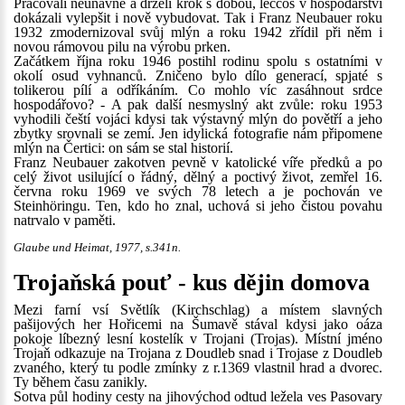
Pracovali neúnavně a drželi krok s dobou, leccos v hospodářství
dokázali vylepšit i nově vybudovat. Tak i Franz Neubauer roku
1932 zmodernizoval svůj mlýn a roku 1942 zřídil při něm i
novou rámovou pilu na výrobu prken.
Začátkem října roku 1946 postihl rodinu spolu s ostatními v
okolí osud vyhnanců. Zničeno bylo dílo generací, spjaté s
tolikerou pílí a odříkáním. Co mohlo víc zasáhnout srdce
hospodářovo? - A pak další nesmyslný akt zvůle: roku 1953
vyhodili čeští vojáci kdysi tak výstavný mlýn do povětří a jeho
zbytky srovnali se zemí. Jen idylická fotografie nám připomene
mlýn na Čertici: on sám se stal historií.
Franz Neubauer zakotven pevně v katolické víře předků a po
celý život usilující o řádný, dělný a poctivý život, zemřel 16.
června roku 1969 ve svých 78 letech a je pochován ve
Steinhöringu. Ten, kdo ho znal, uchová si jeho čistou povahu
natrvalo v paměti.
Glaube und Heimat, 1977, s.341n.
Trojaňská pouť - kus dějin domova
Mezi farní vsí Světlík (Kirchschlag) a místem slavných
pašijových her Hořicemi na Šumavě stával kdysi jako oáza
pokoje líbezný lesní kostelík v Trojani (Trojas). Místní jméno
Trojaň odkazuje na Trojana z Doudleb snad i Trojase z Doudleb
zvaného, který tu podle zmínky z r.1369 vlastnil hrad a dvorec.
Ty během času zanikly.
Sotva půl hodiny cesty na jihovýchod odtud ležela ves Pasovary