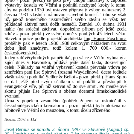
Spiro - pozn. překl.) se jako prvý chopil iniciativy k započetí
výstavby kostela ve Větřní a podnikl nezbytné kroky k tomu,
aby na podzim 1930 byl ustaven přípravný výbor, nahrazený 2.
června 1931 vlastní chrámovou stavební komisí. Toho se však
už, jakož konečného uskutečnění svého ideálu se však ten
příkladně aktivní muž dožít nestačil. Zemřel 10. dubna 1931
náhle (na srdeční záchvat, dopoledne přitom prý ještě zcela
zdráv - pozn. překl.) ve svém domě v pouhých 45 letech věku.
Stavební práce podle projektů architekta
Ing. Hanse Foschuma
proběhly pak v letech 1936-1938 celkovým nákladem na svou
dobu jistě značným, totiž kolem 1, 700 000,- korun
československých.
Jeden z důvěryhodných pamětníků, po válce z Větřní vyhnaný a
žijící dnes v Bavorsku, přidává ještě další fakta, dokreslující
celek: Náklady na vnitřní vybavení kostela převzala vdova po
zemřelém paní Ilse Spirová (rozená Waydelinová, dcera ředitele
vlašimských podniků Sellier & Bellot - pozn. překl.). Hans Spiro
se dal ještě před svým sňatkem s ní pokřtít a přestoupil k
evangelické víře, při níž setrval až do své smrti. Po manželově
skonu přijala Ilse Spirová s oběma dcerami římskokatolické
vyznání.
Urna s popelem zesnulého (pohřeb žehem se uskutečnil v
českobudějovickém krematoriu - pozn. překl.) byla uložena na
hřbitově ve Větřní do mauzolea, k tomu účelu zřízeného.
Hoam!, 1970, s. 112
Josef Beraus se narodil 2. února 1897 ve Slavkově (Lagau) čp.