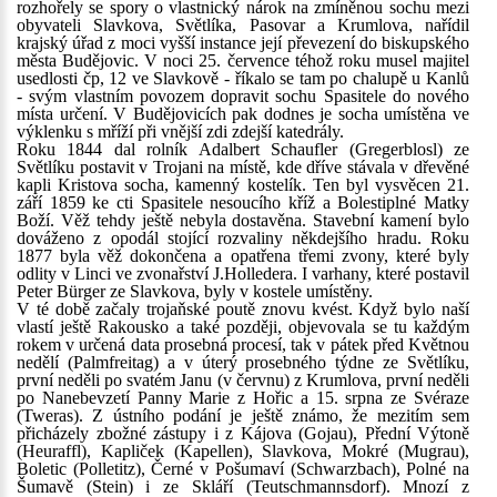
rozhořely se spory o vlastnický nárok na zmíněnou sochu mezi
obyvateli Slavkova, Světlíka, Pasovar a Krumlova, nařídil
krajský úřad z moci vyšší instance její převezení do biskupského
města Budějovic. V noci 25. července téhož roku musel majitel
usedlosti čp, 12 ve Slavkově - říkalo se tam po chalupě u Kanlů
- svým vlastním povozem dopravit sochu Spasitele do nového
místa určení. V Budějovicích pak dodnes je socha umístěna ve
výklenku s mříží při vnější zdi zdejší katedrály.
Roku 1844 dal rolník Adalbert Schaufler (Gregerblosl) ze
Světlíku postavit v Trojani na místě, kde dříve stávala v dřevěné
kapli Kristova socha, kamenný kostelík. Ten byl vysvěcen 21.
září 1859 ke cti Spasitele nesoucího kříž a Bolestiplné Matky
Boží. Věž tehdy ještě nebyla dostavěna. Stavební kamení bylo
dováženo z opodál stojící rozvaliny někdejšího hradu. Roku
1877 byla věž dokončena a opatřena třemi zvony, které byly
odlity v Linci ve zvonařství J.Holledera. I varhany, které postavil
Peter Bürger ze Slavkova, byly v kostele umístěny.
V té době začaly trojaňské poutě znovu kvést. Když bylo naší
vlastí ještě Rakousko a také později, objevovala se tu každým
rokem v určená data prosebná procesí, tak v pátek před Květnou
nedělí (Palmfreitag) a v úterý prosebného týdne ze Světlíku,
první neděli po svatém Janu (v červnu) z Krumlova, první neděli
po Nanebevzetí Panny Marie z Hořic a 15. srpna ze Svéraze
(Tweras). Z ústního podání je ještě známo, že mezitím sem
přicházely zbožné zástupy i z Kájova (Gojau), Přední Výtoně
(Heuraffl), Kapliček (Kapellen), Slavkova, Mokré (Mugrau),
Boletic (Polletitz), Černé v Pošumaví (Schwarzbach), Polné na
Šumavě (Stein) i ze Skláří (Teutschmannsdorf). Mnozí z