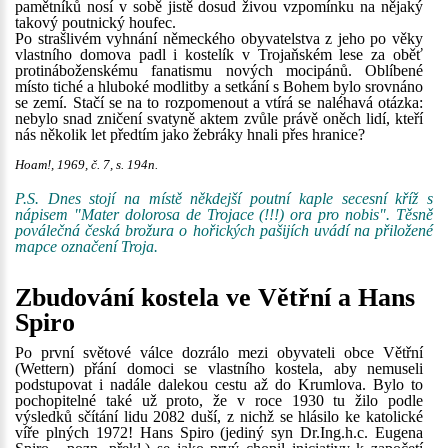
pamětníků nosí v sobě jistě dosud živou vzpomínku na nějaký
takový poutnický houfec.
Po strašlivém vyhnání německého obyvatelstva z jeho po věky
vlastního domova padl i kostelík v Trojaňském lese za oběť
protináboženskému fanatismu nových mocipánů. Oblíbené
místo tiché a hluboké modlitby a setkání s Bohem bylo srovnáno
se zemí. Stačí se na to rozpomenout a vtírá se naléhavá otázka:
nebylo snad zničení svatyně aktem zvůle právě oněch lidí, kteří
nás několik let předtím jako žebráky hnali přes hranice?
Hoam!, 1969, č. 7, s. 194n.
P.S. Dnes stojí na místě někdejší poutní kaple secesní kříž s
nápisem "Mater dolorosa de Trojace (!!!) ora pro nobis". Těsně
poválečná česká brožura o hořických pašijích uvádí na přiložené
mapce označení Troja.
Zbudování kostela ve Větřní a Hans
Spiro
Po první světové válce dozrálo mezi obyvateli obce Větřní
(Wettern) přání domoci se vlastního kostela, aby nemuseli
podstupovat i nadále dalekou cestu až do Krumlova. Bylo to
pochopitelné také už proto, že v roce 1930 tu žilo podle
výsledků sčítání lidu 2082 duší, z nichž se hlásilo ke katolické
víře plných 1972! Hans Spiro (jediný syn Dr.Ing.h.c. Eugena