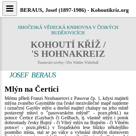
BERAUS, Josef (1897-1986) - Kohoutikriz.org
JIHOČESKÁ VĚDECKÁ KNIHOVNA V ČESKÝCH
BUDĚJOVICÍCH
KOHOUTÍ KŘÍŽ /
'S HOHNAKREIZ
Šumavské ozvěny / Des Waldes Widerhall
JOSEF BERAUS
Mlýn na Čertici
Mému příteli Franzi Neubauerovi z Pasovar čp. 1, kdysi majiteli
mlýna zvaného Gaymühle (na české meziválečné mapě najdeme
i označení Gaylův mlýn a dnešní majitel chalupy na jeho místě
postavené mluví o "pasovarském mlýně" - pozn.překl.) na
potoce Čertice (Gaybach či Geilbach, tj. vlastně mlýn i potok
dohromady česky Bujný - či Vilný mlýn na Bujném - či Vilném
potoce! - pozn.překl.) v Trojaňském lese blízko někdejšího
poutního místa, stal se po válce a vyhnání druhým domovem