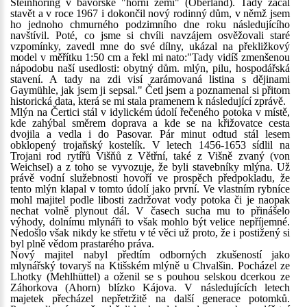
Steinhöring v bavorské "horní zemi" (Oberland). Tady začal
stavět a v roce 1967 i dokončil nový rodinný dům, v němž jsem
ho jednoho chmurného podzimního dne roku následujícího
navštívil. Poté, co jsme si chvíli navzájem osvěžovali staré
vzpomínky, zavedl mne do své dílny, ukázal na překližkový
model v měřítku 1:50 cm a řekl mi nato:"Tady vidíš zmenšenou
nápodobu naší usedlosti: obytný dům. mlýn, pilu, hospodářská
stavení. A tady na zdi visí zarámovaná listina s dějinami
Gaymühle, jak jsem ji sepsal." Četl jsem a poznamenal si přitom
historická data, která se mi stala pramenem k následující zprávě.
Mlýn na Čertici stál v idylickém údolí řečeného potoka v místě,
kde zahýbal směrem doprava a kde se na křižovatce cesta
dvojila a vedla i do Pasovar. Pár minut odtud stál lesem
obklopený trojaňský kostelík. V letech 1456-1653 sídlil na
Trojani rod rytířů Višňů z Větřní, také z Višně zvaný (von
Weichsel) a z toho se vyvozuje, že byli stavebníky mlýna. Už
právě vodní služebnosti hovoří ve prospěch předpokladu, že
tento mlýn klapal v tomto údolí jako první. Ve vlastním rybníce
mohl majitel podle libosti zadržovat vody potoka či je naopak
nechat volně plynout dál. V časech sucha mu to přinášelo
výhody, dolnímu mlynáři to však mohlo být velice nepříjemné.
Nedošlo však nikdy ke střetu v té věci už proto, že i postižený si
byl plně vědom prastarého práva.
Nový majitel nabyl předtím odborných zkušeností jako
mlynářský tovaryš na Ktišském mlýně u Chvalšin. Pocházel ze
Lhotky (Mehlhüttel) a oženil se s pouhou selskou dcerkou ze
Záhorkova (Ahorn) blízko Kájova. V následujících letech
majetek přecházel nepřetržitě na další generace potomků.