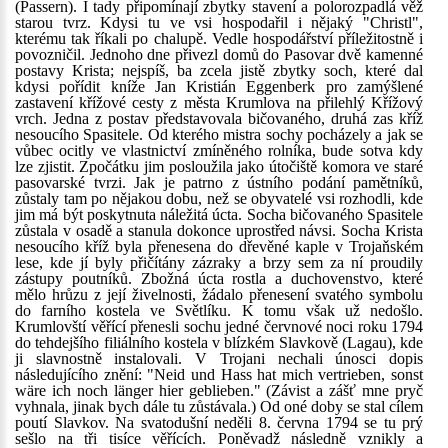
(Passern). I tady připomínají zbytky stavení a polorozpadlá věž
starou tvrz. Kdysi tu ve vsi hospodařil i nějaký "Christl",
kterému tak říkali po chalupě. Vedle hospodářství příležitostně i
povozničil. Jednoho dne přivezl domů do Pasovar dvě kamenné
postavy Krista; nejspíš, ba zcela jistě zbytky soch, které dal
kdysi pořídit kníže Jan Kristián Eggenberk pro zamýšlené
zastavení křížové cesty z města Krumlova na přilehlý Křížový
vrch. Jedna z postav představovala bičovaného, druhá zas kříž
nesoucího Spasitele. Od kterého mistra sochy pocházely a jak se
vůbec ocitly ve vlastnictví zmíněného rolníka, bude sotva kdy
lze zjistit. Zpočátku jim posloužila jako útočiště komora ve staré
pasovarské tvrzi. Jak je patrno z ústního podání pamětníků,
zůstaly tam po nějakou dobu, než se obyvatelé vsi rozhodli, kde
jim má být poskytnuta náležitá úcta. Socha bičovaného Spasitele
zůstala v osadě a stanula dokonce uprostřed návsi. Socha Krista
nesoucího kříž byla přenesena do dřevěné kaple v Trojaňském
lese, kde jí byly přičítány zázraky a brzy sem za ní proudily
zástupy poutníků. Zbožná úcta rostla a duchovenstvo, které
mělo hrůzu z její živelnosti, žádalo přenesení svatého symbolu
do farního kostela ve Světlíku. K tomu však už nedošlo.
Krumlovští věřící přenesli sochu jedné červnové noci roku 1794
do tehdejšího filiálního kostela v blízkém Slavkově (Lagau), kde
ji slavnostně instalovali. V Trojani nechali únosci dopis
následujícího znění: "Neid und Hass hat mich vertrieben, sonst
wäre ich noch länger hier geblieben." (Závist a zášť mne pryč
vyhnala, jinak bych dále tu zůstávala.) Od oné doby se stal cílem
poutí Slavkov. Na svatodušní neděli 8. června 1794 se tu prý
sešlo na tři tisíce věřících. Poněvadž následně vznikly a