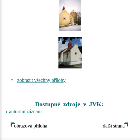
zobrazit všechny přílohy
Dostupné zdroje v JVK:
autoritní záznam
obrazová příloha
další strana