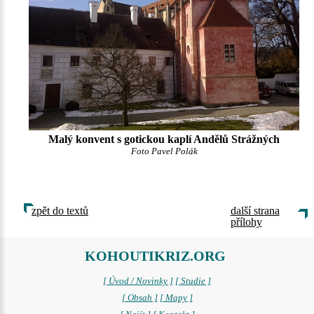
Malý konvent s gotickou kaplí Andělů Strážných
Foto Pavel Polák
zpět do textů
další strana
přílohy
KOHOUTIKRIZ.ORG
[ Úvod / Novinky ]
[ Studie ]
[ Obsah ]
[ Mapy ]