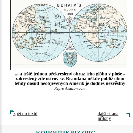
... a ještě jednou překreslený obraz jeho glóbu v ploše -
zakreslený zde ostrov sv. Brandana někde poblíž obou
tehdy dosud neobjevených Amerik je dodnes nezvěstný
Repro
Amazon.com
zpět do textů
další strana
přílohy
KOHOUTIKRIZ.ORG