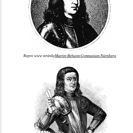
Repro www stránky
Martin-Behaim-Gymnasium Nürnberg