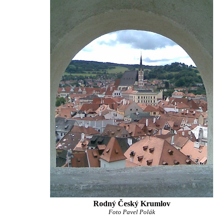
Rodný Český Krumlov
Foto Pavel Polák