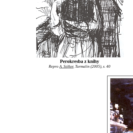
Perokresba z knihy
Repro
A. Stifter
, Turmalin (2005), s. 40