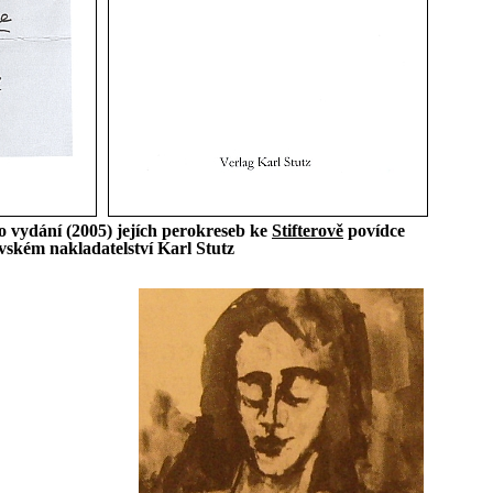
ího vydání (2005) jejích perokreseb ke
Stifterově
povídce
vském nakladatelství Karl Stutz