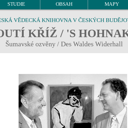
STUDIE
OBSAH
MAPY
ESKÁ VĚDECKÁ KNIHOVNA V ČESKÝCH BUDĚJO
UTÍ KŘÍŽ / 'S HOHNA
Šumavské ozvěny / Des Waldes Widerhall