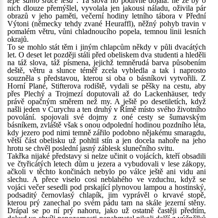
tepe samo srdce lesa
". Ta slova ho podivně dojala: ne že by o
nich dlouze přemýšlel, vyvolala jen jakousi náladu, oživila pár
obrazů v jeho paměti, večerní hodiny letního tábora v Přední
Výtoni (německy tehdy zvané Heuraffl), něžný pohyb travin v
pomalém větru, vůni chladnoucího popela, temnou linii lesních
okrajů.
To se mohlo stát těm i jiným chlapcům někdy v půli dvacátých
let. O deset let později stáli před obeliskem dva studenti a hleděli
na táž slova, táž písmena, jejichž temněrudá barva působením
deště, větru a slunce téměř zcela vybledla a tak i naprosto
souzněla s představou, kterou si oba o básníkovi vytvořili. Z
Horní Plané, Stifterova rodiště, vydali se pěšky na cestu, aby
přes Plechý a Trojmezí doputovali až do Lackenhäuser, tedy
právě opačným směrem než my. A ještě po desetiletích, když
našli jeden v Curychu a ten druhý v Římě místo svého životního
povolání. spojovali své dojmy z oné cesty se šumavským
básníkem, zvláště však s onou odpolední hodinou pozdního léta,
kdy jezero pod nimi temně zářilo podobno nějakému smaragdu,
větší část obelisku už pohltil stín a jen docela nahoře na jeho
hrotu se chvěl poslední jasný záblesk slunečního svitu.
Takřka nijaké představy si nelze učinit o vojácích, kteří obsadili
ve čtyřicátých letech dům u jezera a vybudovali v lese zákopy,
ačkoli v těchto končinách nebylo po válce ještě ani vidu ani
slechu. A přece viselo cosi neblahého ve vzduchu, když se
vojáci večer sesedli pod prskající plynovou lampou a hostinský,
podsaditý černovlasý chlapík, jim vyprávěl o krvavé stopě,
kterou prý zanechal po svém pádu tam na skále jezerní stěny.
Drápal se po ní prý nahoru, jako už ostatně častěji předtím,