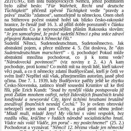
ZEITUNG
, tom listu budějovických Němců, jehož podtitulem
bylo zářné heslo: "
Für Wahrheit, Recht und deutsche
Tüchtigkeit!
" přičemž zpěvné
Tüchtigkeit
vedle "pravdy a
práva" značilo "zdatnost", samozřejmě tu německou. Onen oheň
na Stifterovu počest ostatně hořel tak blízko česko-rakouské
hranice, že čtenář jistě 16. 3. až příliš dobře porozuměl v článku
nadepsaném Co je nejvroucnějším přáním Rakouska slovům:
"
Je jen samozřejmé, že právě sudetští Němci z plna srdce zdraví
připojení Rakouska k Německé říši.
"
Sudetští Němci, Sudetendeutschtum, Sudetoněmectvo. Jak
abstraktní pojem, a přece můžeme 4. 5. číst doslova, že "
das
Sudetendeutschtum marschiert!
" - tj. pochoduje! Pokud může
abstraktní množina pochodovat, co ji k tomu vede?
"
Národovecká povinnost?
" (viz noviny z 2. 4.) A kam
pochoduje, proti komu? Co mohli mít na mysli lidé, kteří takové
věci psali, a co ti německy zdatní Budějovičané, kteří je četli ve
svém listě? Nepřítel stál však, přinejmenším autorům, jasně před
očima. Dne 7. 1. 1939, kdy Budějovice patřily ještě ke zbytku
Česko-Slovenska, zatímco téměř sousední Krumlov už ke třetí
říši, píše Erich Kundt: "
Snad by nynější vláda postupovala již
proti Židům mnohem ostřeji, nebýt židovských finančních kruhů
londýnské a newyorské City, které tichými hrozbami brutálně
zneužívají finančních nesnází Čechů.
" To je ovšem obrovské
nebezpečí nejen snad pro Čechy, a platí proti němu jediné:
"
Mladí muži, mladé ženy! My všichni s vámi vespolek, bez
rozdílu věku, kráčíme v řadách národně socialistického hnutí.
Vůdce nás volá! Vůdče, jen poruč - my poslechneme!
" (25. 2.)
Pochodovat a vyznávat: "
Němci! 12. března všude jen německé