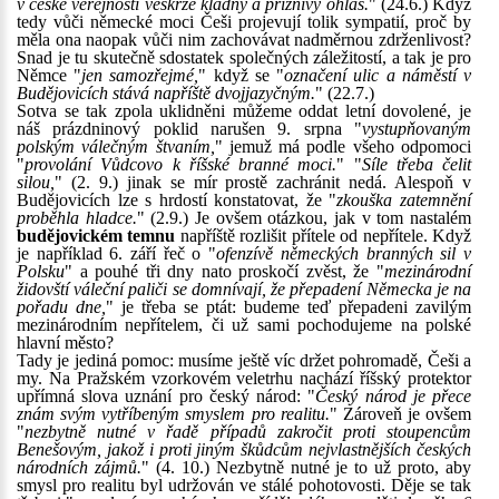
v české veřejnosti veskrze kladný a příznivý ohlas.
" (24.6.) Když
tedy vůči německé moci Češi projevují tolik sympatií, proč by
měla ona naopak vůči nim zachovávat nadměrnou zdrženlivost?
Snad je tu skutečně sdostatek společných záležitostí, a tak je pro
Němce "
jen samozřejmé,
" když se "
označení ulic a náměstí v
Budějovicích stává napříště dvojjazyčným.
" (22.7.)
Sotva se tak zpola uklidněni můžeme oddat letní dovolené, je
náš prázdninový poklid narušen 9. srpna "
vystupňovaným
polským válečným štvaním,
" jemuž má podle všeho odpomoci
"
provolání Vůdcovo k říšské branné moci.
" "
Síle třeba čelit
silou,
" (2. 9.) jinak se mír prostě zachránit nedá. Alespoň v
Budějovicích lze s hrdostí konstatovat, že "
zkouška zatemnění
proběhla hladce.
" (2.9.) Je ovšem otázkou, jak v tom nastalém
budějovickém temnu
napříště rozlišit přítele od nepřítele. Když
je například 6. září řeč o "
ofenzívě německých branných sil v
Polsku
" a pouhé tři dny nato proskočí zvěst, že "
mezinárodní
židovští váleční paliči se domnívají, že přepadení Německa je na
pořadu dne,
" je třeba se ptát: budeme teď přepadeni zavilým
mezinárodním nepřítelem, či už sami pochodujeme na polské
hlavní město?
Tady je jediná pomoc: musíme ještě víc držet pohromadě, Češi a
my. Na Pražském vzorkovém veletrhu nachází říšský protektor
upřímná slova uznání pro český národ: "
Český národ je přece
znám svým vytříbeným smyslem pro realitu.
" Zároveň je ovšem
"
nezbytně nutné v řadě případů zakročit proti stoupencům
Benešovým, jakož i proti jiným škůdcům nejvlastnějších českých
národních zájmů.
" (4. 10.) Nezbytně nutné je to už proto, aby
smysl pro realitu byl udržován ve stálé pohotovosti. Děje se tak