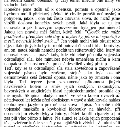
na šedém kamen obelisku, ty cáry téměř mléčně bílé mlhy ve
vzduchu kolem?
Konečně jsme došli až k obelisku, pomalu a opatrně, jako
bychom mohli přeletavý přelud té chvíle porušit neúmyslným
pohybem, jakož i ona tak často citovaná slova, do nichž jsme
vložili doslova konečky svých prstů. Jaká idyla se tu jen
uchovala a jak hrozivým zapovězením byla jen podmíněna!
Jakou jen pravdu měl Stifter, když řekl: "
Člověk zde může
prodlévat a přemýšlet celé dny, a myšlenky, jež se mi vynořují z
mysli, nevyruší žádný zvuk ...
" Jen voják mohl však okusit toho
ráje, nikdo jiný, kdo by tu mohl putovat či snad i trhat borůvky,
ani on, natož básník nemohl pocítit ten stifterovský klid, který se
uchoval zrovna a právě tady, kde viditelně působila vojenská
odstrašující síla, kde minulost nebyla umenšena ničím a kam
naopak současnost neměla po celá desetiletí volný přístup.
Teď, kdy se ta odstrašující síla stala zbytečnou a zapovězené
vojenské pásmo bylo zrušeno, stejně jako byla ostatně
demontována celá železná opona, náhle jako by zmizela i ona
idyla. Teď teprve jsem zaznamenal přítomnost jiných
návštěvníků kolem a směs jejich českých, rakouských,
bavorských a anglických hlasů nepřeslechnutelně pronikla do
mé mysli. Skupina mladých mužů ve věku kolem dvaceti až
pětadvaceti let ležela před obeliskem v trávě a slabikovala nahlas
neobratným jazykem pro ně cizí slova nápisu. Na sobě měli
vojenské maskáče a kovbojské klobouky na hlavách, při
opascích jim visely dýky a čutory, někteří kouřili cigarety a jiní
zas pili víno přímo z lahve. Na slunci se leskla jejich propocená
těla, svlečené košile se sušily na nejbližších větvích. Za nimi stáli