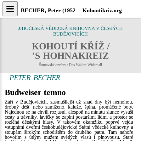
BECHER, Peter (1952- - Kohoutikriz.org
JIHOČESKÁ VĚDECKÁ KNIHOVNA V ČESKÝCH
BUDĚJOVICÍCH
KOHOUTÍ KŘÍŽ /
'S HOHNAKREIZ
Šumavské ozvěny / Des Waldes Widerhall
PETER BECHER
Budweiser temno
Září v Budějovicích, zasmušilejší už snad dny být nemohou,
drobný déšť nebo zamlženo, kaluže, špína, promáčené boty.
Najednou se na chvíli rozjasní, alespoň na minutu slunce vysuší
cesty a trávníky, lavičky se zaplní postaršími lidmi a prostor se
rozléhá dětskými hlasy. V takovém okamžiku poprvé vejdu
vstupními dveřmi českobudějovické Státní vědecké knihovny a
stoupám širokým schodištěm do druhého patra. Tam nahoře
hovořím s útlým mužem světlých vlasů i plnovousu. Staré