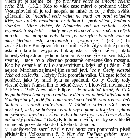
Všem ať je zřejmé, že "
po prohrané válce se zmocní celého
světa Žid.
" (13.2.) Kdo to však zase mluví o prohrané válce?
Vystupňování sil je teď naopak na místě. A co je třeba zvlášť
zdůraznit: že "
nepřítel vede válku ne snad jen proti vojákům
Říše, ale s nikdy nevídanou brutalitou i... proti dětem, ženám a
starcům... Víme dobře, že Německo ani na vrcholu svých
vojenských úspěchů... nikdy nevyznávalo zásadu zničení celých
národů... ale naopak vždy hned po nezbytné tvrdosti válečné
akce hledalo cestu součinnosti a spolupráce...
" (23. 2.) To
zvláště tady v Budějovicích musí mít ještě každý v dobré paměti,
ostatně nikdo tu nevypaloval ukrajinské či běloruské vsi, nikdo
tu neslyšel spadnout jedinou bombu. A co se týče antisemitských
štvanic, i tady bylo všechno podstatně omezenějšího rozsahu.
Kdo by ostatně mluvil o antisemitismu, když už tu žádní Židi
nejsou. Mnohem zajímavějším se teď jeví, "
co ty Čechy vlastně
čeká od bolševiků
", kdyby Říše prohrála válku. Už zase je řeč o
porážce, jako by snad byla na spadnutí. Co ty Čechy tedy
vlastně čeká? Napsal jim to pěkně česky v Lidových novinách z
2. března 1945 Alexander Filipov: "
Je absolutně jasné, že Češi
by po bolševickém vpádu nadále v této zemi nehráli nijakou roli.
V nejlepším případě jim bude dovoleno chválit svou rodnou řečí
Stalina a radosti bolševismu. V žádném ohledu však nelze
očekávat, že by se bolševici vzdali svých imperialistických plánů
na světovou revoluci - všude v dosahu své moci zničí beze zbytku
občanský pořádek...
" (6.3.) Kdo tomu nevěří, měl by se zahledět
ani ne tak právě daleko do blízkého budoucna.
V Budějovicích zazní tváří v tvář budoucím pohromám píseň
příslušníků Volkssturmu č. 2
Nur der Freiheit gehört unser