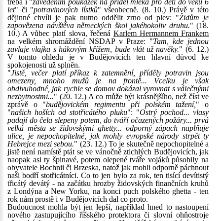
třeba i "
zavedením poukázek na příděl mléka pro děti do věku 6
let
" či "
potravinových lístků
" všeobecně. (8. 10.) Právě v této
dějinné chvíli je pak nutno oddělit zrno od plev: "
Židům je
zapovězena návštěva německých škol jakéhokoliv druhu.
" (18.
10.) A vůbec platí slova, řečená
Karlem Hermannem Frankem
na velkém shromáždění NSDAP v Praze: "
Tam, kde jednou
zavlaje vlajka s hákovým křížem, bude vlát už navěky.
" (6. 12.)
V tomto ohledu je v Budějovicích ten hlavní důvod ke
spokojenosti už splněn.
"
Jistě, večer platí příkaz k zatemnění, příděly potravin jsou
omezeny, mnoho mužů je na frontě... Vcelku je však
obdivuhodné, jak rychle se domov dokázal vyrovnat s válečnými
nezbytnostmi...
" (20. 12.) A co může být krásnějšího, než číst ve
zprávě o "
budějovickém regimentu při polském tažení,
" o
"
našich hoších od stotřicátého pluku
": "
Ostrý pochod... vlasy
padají do čela slepeny potem, do tváří očazených požáry... prvá
velká města se židovskými ghetty... odporný zápach naplňuje
ulice, je nepochopitelné, jak mohly evropské národy strpět ty
Hebrejce mezi sebou.
" (23. 12.) To je skutečně nepochopitelné a
jistě není namístě ptát se ve vánočně ztichlých Budějovicích, jak
naopak asi ty špinavé, potem olepené tváře vojáků působily na
obyvatele Bochnii či Brzeska, natož jak mohli odporně páchnout
naši bodří stotřicátníci. Co to jen bylo za rok, ten tisící devítistý
třicátý devátý - na začátku hrozby židovských finančních kruhů
z Londýna a New Yorku, na konci puch polského ghetta - ten
rok nám prostě i v Budějovicích dal co proto.
Budoucnost mohla být jen lepší, například hned to nastoupení
nového zastupujícího říšského protektora či slovní ohňostroje