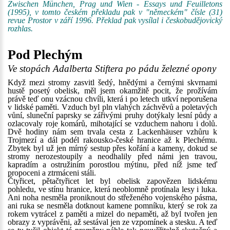
Zwischen München, Prag und Wien - Essays und Feuilletons
(1995), v tomto českém překladu pak v "německém" čísle (31)
revue Prostor v září 1996. Překlad pak vysílal i českobudějovický
rozhlas.
Pod Plechým
Ve stopách Adalberta Stiftera po pádu železné opony
Když mezi stromy zasvitl šedý, hnědými a černými skvrnami
hustě posetý obelisk, měl jsem okamžitě pocit, že prožívám
právě teď onu vzácnou chvíli, která i po letech utkví neporušena
v lidské paměti. Vzduch byl pln vlahých záchvěvů a poletavých
vůní, sluneční paprsky se zářivými pruhy dotýkaly lesní půdy a
ozlacovaly roje komárů, mihotající se vzduchem nahoru i dolů.
Dvě hodiny nám sem trvala cesta z Lackenhäuser vzhůru k
Trojmezí a dál podél rakousko-české hranice až k Plechému.
Zbytek byl už jen mírný sestup přes kořání a kameny, dokud se
stromy nerozestoupily a neodhalily před námi jen travou,
kapradím a ostružiním porostlou mýtinu, před níž jsme teď
propoceni a ztrmáceni stáli.
Čtyřicet, pětačtyřicet let byl obelisk zapovězen lidskému
pohledu, ve stínu hranice, která neoblomně protínala lesy i luka.
Ani noha nesměla proniknout do střeženého vojenského pásma,
ani ruka se nesměla dotknout kamene pomníku, který se rok za
rokem vytrácel z paměti a mizel do nepaměti, až byl tvořen jen
obrazy z vyprávěni, až sestával jen ze vzpomínek a stesku. A teď