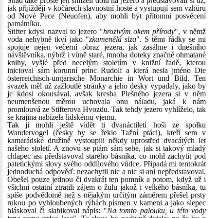
Snad také prostě jen shlíželi dolů na jezero a představovali si už,
jak přijíždějí v kočárech slavnostní hosté a vystupují sem vzhůru
od Nové Pece (Neuofen), aby mohli být přítomni posvěcení
památníku.
Stifter kdysi nazval to jezero "
hrozivým okem přírody
", v němž
voda nehybně tkví jako "
zkamenělá slza
". S těmi řádky se mi
spojuje nejen večerní obraz jezera, jak zasáhne i dnešního
návštěvníka, nýbrž i vůně staré, mnoha doteky značně ohmatané
knihy, vyšlé před necelým stoletím v knižní řadě, kterou
inicioval sám korunní princ Rudolf a která nesla jméno Die
österreichisch-ungarische Monarchie in Wort und Bild. Ten
svazek měl už zažloutlé stránky a jeho desky vypadaly, jako by
je kdosi okousával, avšak kresba Plešného jezera si v něm
neumenšenou měrou uchovala onu náladu, jaká k nám
promlouvá ze Stifterova Hvozdu. Tak tehdy jezero vyhlíželo, tak
se krajina nabízela lidskému vjemu.
Tak ji mohli ještě vidět ti dvanáctiletí hoši ze spolku
Wandervogel (česky by se řeklo Tažní ptáci), kteří sem v
kamarádské družině vystoupili někdy uprostřed dvacátých let
našeho století. A znovu se ptám sám sebe, jak si takový mladý
chlapec asi představoval starého básníka, co mohl zachytit pod
patetickými slovy svého oddílového vůdce. Připadá mi tentokrát
jednoduchá odpověď: nezachytil nic a nic si ani nepředstavoval.
Obešel pouze jednou či dvakrát ten pomník a potom, když už i
všichni ostatní ztratili zájem o žulu jakož i velkého básníka, tu
spíše podvědomě než s nějakým určitým záměrem přešel prsty
rukou po vyhloubených rýhách písmen v kameni a jako slepec
hláskoval či slabikoval nápis: "
Na tomto palouku, u této vody