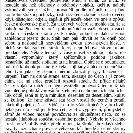
Následovala desetiletí podivného klidu a ticha, za nichž se
neudálo nic než příchody a odchody vojáků, kteří tu nahoře
vykonávali svou službu, prováděli podle měnícího se plánu
kontrolní strážní pochůzky, čistili svěřené zbraně a často i večer,
když důstojníci odjeli, zapálili při jezeře oheň ve tmě a zpívali
české a slovenské písně. Za takových večerů se mohlo stát, že se
nahoře na Plechém rakouští pohraničníci odvážili deseti, dvaceti
kroků na českou stranu až k místu, odkud se dalo alespoň
zahlédnout jezero dole. Stáli tam pak, dívali se na oheň pod
sebou a naslouchali nezvyklému zvuku slovanských hlasů, v
nichž se dal zachytit stesk, který nepotřeboval slovníku ani
překladatele. Někde tenkrát v čase musel vzniknout obraz mé
vlastní vzpomínky, který zpřítomňuje podobu jakéhosi
postaršího už muže stojícího tu na hranici. Opírá se o poutnickou
hůl, má klobouk posunutý z čela, stojí tady a hledí do neurčita a
jeho tvář jako by stejnou měrou zbrázdily rysy blaženosti i
utrpení. Tam na druhé straně, tam, ukazuje do Čech a já znovu
cítím, jak mi srdce prudčeji rozbuší strach, že přijde nějaký
český voják a může po něm vystřelit, poněvadž ten muž tak
vůčihledně pohrdá varováním zřetelným na hraničních tabulích.
Tak očitě jasná tu byla minulost, desetiletí za desetiletím, kulisu
za kulisou, že jsme zůstali stát jako vrostlí do země a ztratili
jakékoli pojetí o čase. Viděl jsem to však skutečně v tu chvíli,
nebo jsem to snad jen kdysi četl, znal z vyprávění, přimyslel si
sám? Je vůbec možné považovat za skutečnost něco, co se
nestalo hlubokou součástí osobního pocitu? Nebylo to všechno
kresleno až příliš ostře přede mnou, ta široká, bezklasá stébla
trav, ty rozcuchané převislé větve smrků, hnědé a černé skvrny