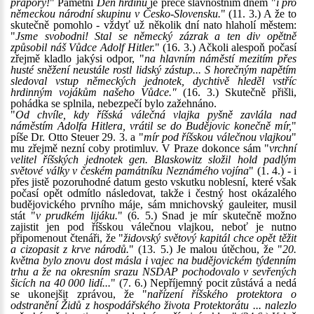
prapory!
" Pamětní
Den hrdinů
je přece slavnostním dnem "
i pro
německou národní skupinu v Česko-Slovensku.
" (11. 3.) A že to
skutečně pomohlo - vždyť už několik dní nato hlaholí městem:
"
Jsme svobodni! Stal se německý zázrak a ten div opětně
způsobil náš Vůdce Adolf Hitler.
" (16. 3.) Ačkoli alespoň počasí
zřejmě kladlo jakýsi odpor, "
na hlavním náměstí mezitím přes
husté sněžení neustále rostl lidský zástup... S horečným napětím
sledoval vstup německých jednotek, dychtivě hleděl vstříc
hrdinným vojákům našeho Vůdce."
(16. 3.) Skutečně přišli,
pohádka se splnila, nebezpečí bylo zažehnáno.
"
Od chvíle, kdy říšská válečná vlajka pyšně zavlála nad
náměstím Adolfa Hitlera, vrátil se do Budějovic konečně mír,
"
píše Dr. Otto Steuer 29. 3. a "
mír pod říšskou válečnou vlajkou
"
mu zřejmě nezní coby protimluv. V Praze dokonce sám "
vrchní
velitel říšských jednotek gen. Blaskowitz složil hold padlým
světové války v českém památníku Neznámého vojína
" (1. 4.) - i
přes jistě pozoruhodné datum gesto vskutku noblesní, které však
počasí opět odmítlo následovat, takže i čestný host okázalého
budějovického prvního máje, sám mnichovský gauleiter, musil
stát "
v prudkém lijáku.
" (6. 5.) Snad je mír skutečně možno
zajistit jen pod říšskou válečnou vlajkou, neboť je nutno
připomenout čtenáři, že "
židovský světový kapitál chce opět těžit
a cizopasit z krve národů.
" (13. 5.) Je malou útěchou, že "
20.
května bylo znovu dost másla i vajec na budějovickém týdenním
trhu a že na okresním srazu NSDAP pochodovalo v sevřených
šicích na 40 000 lidí...
" (7. 6.) Nepříjemný pocit zůstává a nedá
se ukonejšit zprávou, že "
nařízení říšského protektora o
odstranění Židů z hospodářského života Protektorátu ... nalezlo