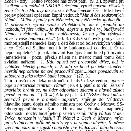
Leben
- tedy "Toliko svobodě náš život patří" (9. 3.), zpívaná při
"
velkém shromáždění NSDAP k šestému výročí návratu říšských
zemí Čech a Moravy do svazku Velkoněmecké říše,
" kde hlavní
projev přednesl opět sám župní vedoucí: "
Minul čas soukromých
zájmů... Miliony padly pro Německo, aby Německo mohlo žít...
U příležitosti výročí vzniku Protektorátu, které připadá do
rozhodující fáze války... je třeba, abyste si právě vy, budějovičtí
Němci, uvědomili s plnou naléhavostí, že na jejím výsledku
závisí i vaše budoucnost...
" (20. 3.) Když si člověk pomyslí, co
mohou zdejší německé ženy a děti čekat od bolševických vojáků
a co Češi od Stalina, není k té budoucnosti co dodat. O to
nepochopitelnější je pak chování Budějovičanů hned při prvním
(americkém - pozn. překl.) náletu na město; musí tomu čelit
zvláštní nařízení: "
1. Kdo opustí své pracoviště dříve, než je
vyhlášen letecký poplach, a 2. kdo se hned po jeho skončení
nevrátí neprodleně na své pracoviště zpět ...bude považován za
sabotéra a jako takový bude i souzen.
" (27. 3.)
Tím to ovšem zdaleka neskončilo. I když už se vedou "
úporné
boje o historické centrum Vídně
" (10. 4.), platí o to víc "
železné
pravidlo: bránit se, na úder odpovídat úderem a hlavně zůstat
pevně na nohou...
" (20. 4.) A když pak už i "
říšské hlavní město
setrvává pevně v branném odporu
", směřuje do Vůdcova
hlavního stanu dopis státního ministra pro Čechy a Moravu SS-
Obergruppenführera Karla Hermanna Franka, naplněný
oddaností i dochvilností jeho pisateli vlastní: "
Můj Vůdče! V den
Tvých narozenin vyjadřují Ti Němci z Čech a Moravy mým
prostřednictvím upřímné pozdravy v nezlomné důvěře, že přese
všechnu nouzi dne zajistí i napříště Tvé Vůdcovství národu cestu