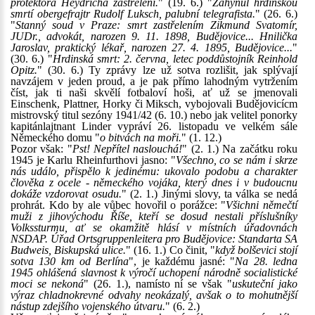
protektora Heydricha zastřeleni.
" (19. 6.) "
Zahynul hrdinskou
smrtí obergefrajtr Rudolf Luksch, palubní telegrafista.
" (26. 6.)
"
Stanný soud v Praze: smrt zastřelením Zikmund Svatomír,
JUDr., advokát, narozen 9. 11. 1898, Budějovice... Hnilička
Jaroslav, praktický lékař, narozen 27. 4. 1895, Budějovice...
"
(30. 6.) "
Hrdinská smrt: 2. června, letec poddůstojník Reinhold
Opitz.
" (30. 6.) Ty zprávy lze už sotva rozlišit, jak splývají
navzájem v jeden proud, a je pak přímo lahodným vytržením
číst, jak ti naši skvělí fotbaloví hoši, ať už se jmenovali
Einschenk, Plattner, Horky či Miksch, vybojovali Budějovicícm
mistrovský titul sezóny 1941/42 (6. 10.) nebo jak velitel ponorky
kapitánlajtnant Linder vypráví 26. listopadu ve velkém sále
Německého domu "
o bitvách na moři.
" (1. 12.)
Pozor však: "
Pst! Nepřítel naslouchá!
" (2. 1.) Na začátku roku
1945 je Karlu Rheinfurthovi jasno: "
Všechno, co se nám i skrze
nás událo, přispělo k jedinému: ukovalo podobu a charakter
člověka z ocele - německého vojáka, který dnes i v budoucnu
dokáže vzdorovat osudu.
" (2. 1.) Jinými slovy, ta válka se nedá
prohrát. Kdo by ale vůbec hovořil o porážce: "
Všichni němečtí
muži z jihovýchodu Říše, kteří se dosud nestali příslušníky
Volkssturmu, ať se okamžitě hlásí v místních úřadovnách
NSDAP. Úřad Ortsgruppenleitera pro Budějovice: Standarta SA
Budweis, Biskupská ulice.
" (16. 1.) Co činit, "
když bolševici stojí
sotva 130 km od Berlína
", je každému jasné: "
Na 28. ledna
1945 ohlášená slavnost k výročí uchopení národně socialistické
moci se nekoná
" (26. 1.), namísto ní se však "
uskuteční jako
výraz chladnokrevné odvahy neokázalý, avšak o to mohutnější
nástup zdejšího vojenského útvaru.
" (6. 2.)