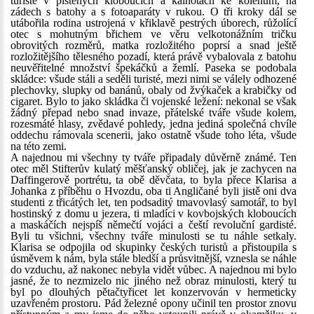
turisté v plstěných kloboucích a kalhotách ke kolenům, na
zádech s batohy a s fotoaparáty v rukou. O tři kroky dál se
utábořila rodina ustrojená v křiklavě pestrých úborech, růžolící
otec s mohutným břichem ve věru velkotonážním tričku
obrovitých rozměrů, matka rozložitého poprsí a snad ještě
rozložitějšího tělesného pozadí, která právě vybalovala z batohu
neuvěřitelné množství špekáčků a žemlí. Paseka se podobala
skládce: všude stáli a seděli turisté, mezi nimi se válely odhozené
plechovky, slupky od banánů, obaly od žvýkaček a krabičky od
cigaret. Bylo to jako skládka či vojenské ležení: nekonal se však
žádný přepad nebo snad invaze, přátelské tváře všude kolem,
rozesmáté hlasy, zvědavé pohledy, jedna jediná společná chvíle
oddechu rámovala scenerii, jako ostatně všude toho léta, všude
na této zemi.
A najednou mi všechny ty tváře připadaly důvěrně známé. Ten
otec měl Stifterův kulatý měšťanský obličej, jak je zachycen na
Daffingerově portrétu, ta obě děvčata, to byla přece Klarisa a
Johanka z příběhu o Hvozdu, oba ti Angličané byli jistě oni dva
studenti z třicátých let, ten podsaditý tmavovlasý samotář, to byl
hostinský z domu u jezera, ti mladíci v kovbojských kloboucích
a maskáčích nejspíš němečtí vojáci a čeští revoluční gardisté.
Byli tu všichni, všechny tváře minulosti se tu náhle setkaly.
Klarisa se odpojila od skupinky českých turistů a přistoupila s
úsměvem k nám, byla stále bledší a průsvitnější, vznesla se náhle
do vzduchu, až nakonec nebyla vidět vůbec. A najednou mi bylo
jasné, že to nezmizelo nic jiného než obraz minulosti, který tu
byl po dlouhých pětačtyřicet let konzervován v hermeticky
uzavřeném prostoru. Pád železné opony učinil ten prostor znovu