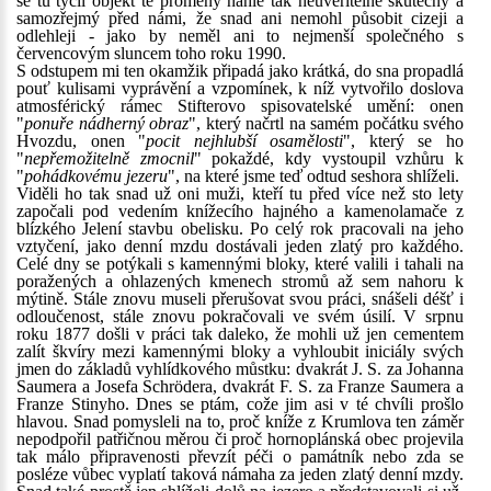
se tu tyčil objekt té proměny náhle tak neuvěřitelně skutečný a
samozřejmý před námi, že snad ani nemohl působit cizeji a
odlehleji - jako by neměl ani to nejmenší společného s
červencovým sluncem toho roku 1990.
S odstupem mi ten okamžik připadá jako krátká, do sna propadlá
pouť kulisami vyprávění a vzpomínek, k níž vytvořilo doslova
atmosférický rámec Stifterovo spisovatelské umění: onen
"
ponuře nádherný obraz
", který načrtl na samém počátku svého
Hvozdu, onen "
pocit nejhlubší osamělosti
", který se ho
"
nepřemožitelně zmocnil
" pokaždé, kdy vystoupil vzhůru k
"
pohádkovému jezeru
", na které jsme teď odtud seshora shlíželi.
Viděli ho tak snad už oni muži, kteří tu před více než sto lety
započali pod vedením knížecího hajného a kamenolamače z
blízkého Jelení stavbu obelisku. Po celý rok pracovali na jeho
vztyčení, jako denní mzdu dostávali jeden zlatý pro každého.
Celé dny se potýkali s kamennými bloky, které valili i tahali na
poražených a ohlazených kmenech stromů až sem nahoru k
mýtině. Stále znovu museli přerušovat svou práci, snášeli déšť i
odloučenost, stále znovu pokračovali ve svém úsilí. V srpnu
roku 1877 došli v práci tak daleko, že mohli už jen cementem
zalít škvíry mezi kamennými bloky a vyhloubit iniciály svých
jmen do základů vyhlídkového můstku: dvakrát J. S. za Johanna
Saumera a Josefa Schrödera, dvakrát F. S. za Franze Saumera a
Franze Stinyho. Dnes se ptám, cože jim asi v té chvíli prošlo
hlavou. Snad pomysleli na to, proč kníže z Krumlova ten záměr
nepodpořil patřičnou měrou či proč hornoplánská obec projevila
tak málo připravenosti převzít péči o památník nebo zda se
posléze vůbec vyplatí taková námaha za jeden zlatý denní mzdy.