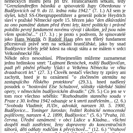
německých mistrů pera při tzv. Hraničářském setkání, tedy
"
Grenzlandtreffen básníků a spisovatelů župy Oberdonau v
Budějovicích od 9. do 11. ledna roku 1942.
" (7. 1.) Až sem je
slyšet, když SS-Obergruppenführer a generál policie Heydrich
slaví v pražské Německé opeře 15. březen jako "
den díkůvzdání
za ono památné datum před třemi lety, které politicky i právně
položilo pevný fundament novému vývoji i úkolům, jež jsou nám
všem společné...
" (17. 3.) ; je proto s podivem, že spisovatelé
jako
Hans Watzlik
či
Rudolf Haas
přes ten tříletý fundament
přicestovali právě sem na setkání hraničářské, jako by snad
Budějovice ležely ještě kdesi na okraji státu a ne málem v srdci
Velkoněmecké říše.
Někde něco nesouhlasí. Přinejmenším můžeme zaznamenat
jednu hrdinskou smrt: "
Lajtnant Benischek, rodilý Budějovičan,
padl při plnění přísahy Vůdci a Velkému Německu ve věku
dvaadvaceti let.
" (27. 3.) Člověk nestačí všechny ty zprávy ani
zachytit, hned je tu oznámení "
o zločinném atentátu na
zastupujícího říšského protektora
" (29.3.), hned nadšený
posudek o "
hostování Else Schulzové, sólistky vídeňské Státní
opery, v německém budějovickém divadle.
" (29. 5.) Co jen se v
tom roce všechno seběhlo: "
Rozhodnutím stanného soudu v
Praze z 30. května 1942 odsuzuje se k smrti zastřelením...
(2. 6.)
"
Svoboda Vladimír, JUDr., advokát, narozen 30. 5. 1900,
Budějovice... Toninger Jaroslav, ředitel Rolnické nemocenské
pojišťovny, narozen 4. 2. 1899, Budějovice.
" (5. 6.) "
Praha, 10.
června. Úřední oznámení: v obci Lidice u Kladna... všichni
dospělí muži zastřeleni, ženy dopraveny do koncentračních
táborů, děti odňaty rodičům k převýchově...
" (12. 6.) "
Vrahové