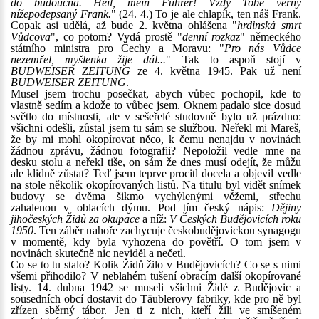
do budoucna. Heil, mein Führer! Vždy Tobě věrný
nížepodepsaný Frank.
" (24. 4.) To je ale chlapík, ten náš Frank.
Copak asi udělá, až bude 2. května ohlášena "
hrdinská smrt
Vůdcova
", co potom? Vydá prostě "
denní rozkaz
" německého
státního ministra pro Čechy a Moravu: "
Pro nás Vůdce
nezemřel, myšlenka žije dál...
" Tak to aspoň stojí v
BUDWEISER ZEITUNG
ze 4. května 1945. Pak už není
BUDWEISER ZEITUNG
.
Musel jsem trochu posečkat, abych vůbec pochopil, kde to
vlastně sedím a kdože to vůbec jsem. Oknem padalo sice dosud
světlo do místnosti, ale v sešeřelé studovně bylo už prázdno:
všichni odešli, zůstal jsem tu sám se službou. Neřekl mi Mareš,
že by mi mohl okopírovat něco, k čemu nenajdu v novinách
žádnou zprávu, žádnou fotografii? Nepoložil vedle mne na
desku stolu a neřekl tiše, on sám že dnes musí odejít, že můžu
ale klidně zůstat? Teď jsem teprve procitl docela a objevil vedle
na stole několik okopírovaných listů. Na titulu byl vidět snímek
budovy se dvěma šikmo vychýlenými věžemi, střechu
zahalenou v oblacích dýmu. Pod tím český nápis:
Dějiny
jihočeských Židů za okupace
a níž:
V Českých Budějovicích roku
1950
. Ten záběr nahoře zachycuje českobudějovickou synagogu
v momentě, kdy byla vyhozena do povětří. O tom jsem v
novinách skutečně nic neviděl a nečetl.
Co se to tu stalo? Kolik Židů žilo v Budějovicích? Co se s nimi
všemi přihodilo? V neblahém tušení obracím další okopírované
listy. 14. dubna 1942 se museli všichni Židé z Budějovic a
sousedních obcí dostavit do Täublerovy fabriky, kde pro ně byl
zřízen sběrný tábor. Jen ti z nich, kteří žili ve smíšeném