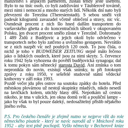
manželství s árijským partnerem, zůstali tehdy ještě ušetřeni.
Bylo to na tisíc osob, co byli zadržováni v Täublerově továrně,
mezi nimi i nemocní a mnoho starých lidí. Několik dní nato byli
převezeni do Terezína (Theresienstadt). S sebou směli vzít
padesát kilogramů zavazadel včetně oblečení a stravy, nic víc.
Osmdesát procent z nich šlo hned dalším transportem do
varšavského ghetta a do koncentračních táborů v okupovaném
Polsku, jen dvacet procent smělo zůstat v Terezíně. Dohromady
1 489 Židů z Budějovic a jejich okolí bylo odvlečeno v
transportech nebo bylo zatčeno a uvězněno gestapem. Nevrátilo
se z nich nazpět víc než pouhých 120 osob. To jsou čísla, o
nichž je toho v
BUDWEISER ZEITUNG
stejně málo řečeno
jako o lidských osudech, které jsou za nimi skryty. 5. července
roku 1942 byla vyhozena do povětří budějovická synagoga; dal
k tomu pokyn sám německý
starosta David
. Ani zmínka o tom
nepronikla do novin, existují však snímky, tu při fotokopii
zprávy z roku 1950, v sešeřelé studovně státní vědecké
knihovny v září roku 1993.
Pozdě večer jdu přes ostrov na soutoku zpátky do hotelu. Před
městskou plovárnou už nestojí skupinky mladých, nikdo nesedí
na lavičkách kolem, utichly hlasy dětí. Nepotkám už cestou
nikoho, je tma v ulicích, jen okna domů svítí a pouliční lampy -
jako by však to byl pouze daleký, nedosažitelný příslib nějakého
jiného světa.
P.S. Pro českého čtenáře je zřejmě nutno se nejprve vžít do role
německého pisatele - který se navíc narodil až v Mnichově roku
1952 - aby text plně pochopil. Vyšlo německy v Becherově knize