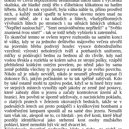
dokud ve chvíli nepozornosti nenahmatal nikoli další z výčnělků
skaliska, ale hladké zmijí tělo s ďábelskou klikatinou na hadím
hřbetu. Když to tak vyprávěl, byla válka náhle tu, přímo prostřed
nich, a každý mohl spatřit tu krvavou skvrnu nejen snad na
jezerní stěně, ale i na tabulích a štítech, všudypřítomných
vývěsních štítech po stromech i na stěnách lidských ubikací:
"Nepřítel naslouchá!", "Smrt nenáviděnému nepříteli!" a "Světlo
znamená tvou smrt!" - tak se totiž tehdy vybízelo k zatemnění.
To skutečné temno se ovšem teprve rozhostilo na samém konci
té války, kdy se za jednoho deštivého májového večera utvořil
na jezerním břehu podivný houfec vysoce dobrodružného
vzezření: výrostci neholených tváří a potrhaných uniforem,
mlčky si podávající bednu za bednou až do chvíle, kdy nad
vodou třeskla a rozlehla se kolem salva ze strojní pušky, vzápětí
přehlušená krátkým ostrým povelem, po němž jako by sama
země pohltila všechny ty postavy a smetla je ze svého povrchu.
Nikdo už je nikdy neviděl, nikdo je neuměl přesněji popsat či
dokonce říci, jakým počínáním se tu tak spěšně zabývali. Kdo
by také ostatně mohl tu zprávu podat, když se tu hned brzy nato
ve stejných místech vynořily opět jakoby ze země jiné postavy,
které zabraly dům u jezera a začaly kontrolovat území až k
hranici. Jen pověsti se úporně udržovaly, o nacistickém pokladu,
o zlatých prutech v železem okovaných bednách, takže se v
padesátých letech asi proto potápěči s kyslíkovými bombami a
vodotěsnými lampami spustili až na samé dno jezera. Nenašli
tam však nic, alespoň ne to, co hledali - jen dvě kosti, které lékař
později identifikoval jako stehenní kost osoby mužského
pohlaví, které nemohlo být víc než dvacet let.