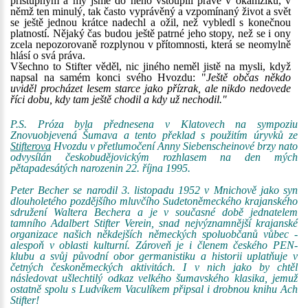
přístupným a my jsme do něho vstoupili právě v okamžiku, v
němž ten minulý, tak často vyprávěný a vzpomínaný život a svět
se ještě jednou krátce nadechl a ožil, než vybledl s konečnou
platností. Nějaký čas budou ještě patrné jeho stopy, než se i ony
zcela nepozorovaně rozplynou v přítomnosti, která se neomylně
hlásí o svá práva.
Všechno to Stifter věděl, nic jiného neměl jistě na mysli, když
napsal na samém konci svého Hvozdu: "
Ještě občas někdo
uviděl procházet lesem starce jako přízrak, ale nikdo nedovede
říci dobu, kdy tam ještě chodil a kdy už nechodil."
P.S. Próza byla přednesena v Klatovech na sympoziu
Znovuobjevená Šumava a tento překlad s použitím úryvků ze
Stifterova
Hvozdu v přetlumočení Anny Siebenscheinové brzy nato
odvysílán českobudějovickým rozhlasem na den mých
pětapadesátých narozenin 22. října 1995.
Peter Becher se narodil 3. listopadu 1952 v Mnichově jako syn
dlouholetého pozdějšího mluvčího Sudetoněmeckého krajanského
sdružení Waltera Bechera a je v současné době jednatelem
tamního Adalbert Stifter Verein, snad nejvýznamnější krajanské
organizace našich někdejších německých spoluobčanů vůbec -
alespoň v oblasti kulturní. Zároveň je i členem českého PEN-
klubu a svůj původní obor germanistiku a historii uplatňuje v
četných českoněmeckých aktivitách. I v nich jako by chtěl
následovat ušlechtilý odkaz velkého šumavského klasika, jemuž
ostatně spolu s Ludvíkem Vaculíkem připsal i drobnou knihu Ach
Stifter!