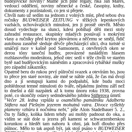
budějovické noviny? Máme jich plné regály, říká Jan Mareš,
vedoucí oddělení, noviny německé a české, časopisy, knihy,
dokumenty z pozůstalosti, co jen si přejete.
Chvíli nato už sedím na jednom z volných míst, před sebou dva
ročníky
BUDWEISER ZEITUNG
v těžkých lepenkových
vazbách, uchovávajících minulost, jen ji prostě otevřít. Město
dosud vydechuje na slunci, kdesi pobíhají děti mezi stoly
zahradní restaurace, skupinky mladých postávají s mokrými
vlasy a ručníky před krytou plovárnou a něčemu se smějí, řidič
autobusu zasněně sleduje děvče přecházející ulici, dva turisté si
smáčejí ruce v kašně pod Samsonem, z otevřených oken se
derou tóny taneční hudby, provázené nasládlým hlasem
rozhlasového moderátora, jehož otec sedí v téže chvíli ve starém
bytě nad budějovickým náměstím a zpracovává rybářské mušky
pro západní zákazníky.
Opatrně beru do rukou prvý půlroční svazek a otevírám ho, jsou
to přece jen staré noviny, ale mně se náhle zdá, že čas má dvojí
dno a jí sestupuji kamsi do podpalubí, kde budu moci
pohlédnout temné minulosti do tváře, nějakému jinému září než
to dnešní a dál nazpátek až k tomu únoru roku 1938, zrovna
poté, co skončily oslavy sedmdesátého jubilea
Stifterova
úmrtí:
"
Večer 28. ledna vzplála u osamělého památníku Adalberta
Stiftera nad Plešným jezerem mohutná vatra. Divoce vyšlehly
plameny vzhůru k nočnímu nebi
," píše Alois Stadelbauer 5. 2.,
čtu ty řádky, kolika lidem tehdy asi mohly padnout do oka, a
vidím se stát dole u jezera při kameni se schwarzenberskou
korunkou a hledět tam nahoru k ohni, jak hoří dlouho přes
půlnoc. Mělo to tak aspoň být, jak stojí psáno v
BUDWEISER