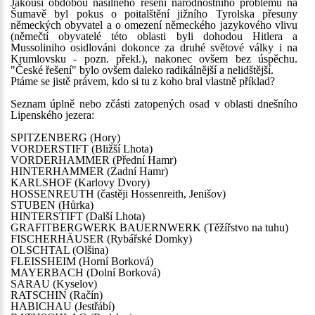
Jakousi obdobou násilného řešení národnostního problému na
Šumavě byl pokus o poitalštění jižního Tyrolska přesuny
německých obyvatel a o omezení německého jazykového vlivu
(němečtí obyvatelé této oblasti byli dohodou Hitlera a
Mussoliniho osidlováni dokonce za druhé světové války i na
Krumlovsku - pozn. překl.), nakonec ovšem bez úspěchu.
"České řešení" bylo ovšem daleko radikálnější a nelidštější.
Ptáme se jistě právem, kdo si tu z koho bral vlastně příklad?
Seznam úplně nebo zčásti zatopených osad v oblasti dnešního
Lipenského jezera:
SPITZENBERG (Hory)
VORDERSTIFT (Bližší Lhota)
VORDERHAMMER (Přední Hamr)
HINTERHAMMER (Zadní Hamr)
KARLSHOF (Karlovy Dvory)
HOSSENREUTH (častěji Hossenreith, Jenišov)
STUBEN (Hůrka)
HINTERSTIFT (Další Lhota)
GRAFITBERGWERK BAUERNWERK (Těžířstvo na tuhu)
FISCHERHÄUSER (Rybářské Domky)
OLSCHTAL (Olšina)
FLEISSHEIM (Horní Borková)
MAYERBACH (Dolní Borková)
SARAU (Kyselov)
RATSCHIN (Račín)
HABICHAU (Jestřábí)