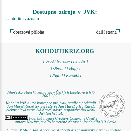
Dostupné zdroje v JVK:
autoritní záznam
obrazová příloha
další strana
KOHOUTIKRIZ.ORG
[ Úvod / Novinky ]
[ Studie ]
[ Obsah ]
[ Mapy ]
[ Najít ]
[ Kontakt ]
Jihočeská vědecká knihovna v Českých Budějovicích ©
2001-2026
Kohoutí kříž, autor koncepce projektu, studie a překladů
Jan Mareš, české texty a rešerše Jan Mareš a Ivo Kareš,
elektronická verze Ivo Kareš, návrh responzivního webu
Jiří Nechvátal.
Podléhá licenci Creative Commons Uveďte
autora-Neužívejte dílo komerčně-Nezasahujte do díla 3.0 Česko
Citace: MAREŠ Jan. Kareš Ivo. Kohoutí Kříž : šumavské ozvěny [on-line] .