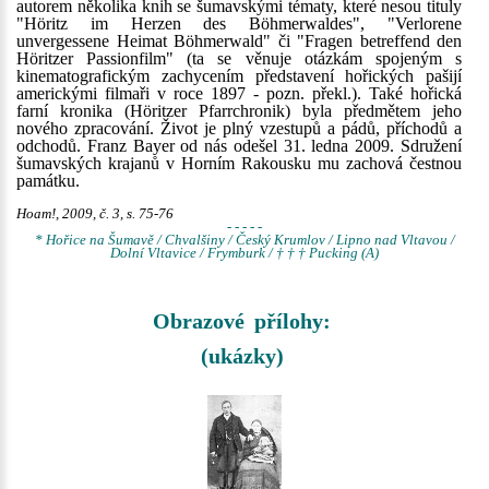
autorem několika knih se šumavskými tématy, které nesou tituly
"Höritz im Herzen des Böhmerwaldes", "Verlorene
unvergessene Heimat Böhmerwald" či "Fragen betreffend den
Höritzer Passionfilm" (ta se věnuje otázkám spojeným s
kinematografickým zachycením představení hořických pašijí
americkými filmaři v roce 1897 - pozn. překl.). Také hořická
farní kronika (Höritzer Pfarrchronik) byla předmětem jeho
nového zpracování. Život je plný vzestupů a pádů, příchodů a
odchodů. Franz Bayer od nás odešel 31. ledna 2009. Sdružení
šumavských krajanů v Horním Rakousku mu zachová čestnou
památku.
Hoam!, 2009, č. 3, s. 75-76
- - - - -
* Hořice na Šumavě / Chvalšiny / Český Krumlov / Lipno nad Vltavou /
Dolní Vltavice / Frymburk / † † † Pucking (A)
Obrazové přílohy:
(ukázky)