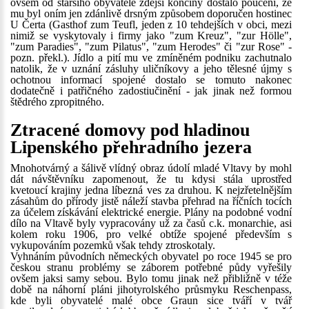
ovšem od staršího obyvatele zdejší končiny dostalo poučení, že
mu byl oním jen zdánlivě drsným způsobem doporučen hostinec
U Čerta (Gasthof zum Teufl, jeden z 10 tehdejších v obci, mezi
nimiž se vyskytovaly i firmy jako "zum Kreuz", "zur Hölle",
"zum Paradies", "zum Pilatus", "zum Herodes" či "zur Rose" -
pozn. překl.). Jídlo a pití mu ve zmíněném podniku zachutnalo
natolik, že v uznání zásluhy uličníkovy a jeho tělesné újmy s
ochotnou informací spojené dostalo se tomuto nakonec
dodatečně i patřičného zadostiučinění - jak jinak než formou
štědrého zpropitného.
Ztracené domovy pod hladinou
Lipenského přehradního jezera
Mnohotvárný a šálivě vlídný obraz údolí mladé Vltavy by mohl
dát návštěvníku zapomenout, že tu kdysi stála uprostřed
kvetoucí krajiny jedna líbezná ves za druhou. K nejzřetelnějším
zásahům do přírody jistě náleží stavba přehrad na říčních tocích
za účelem získávání elektrické energie. Plány na podobné vodní
dílo na Vltavě byly vypracovány už za časů c.k. monarchie, asi
kolem roku 1906, pro velké obtíže spojené především s
vykupováním pozemků však tehdy ztroskotaly.
Vyhnáním původních německých obyvatel po roce 1945 se pro
českou stranu problémy se záborem potřebné půdy vyřešily
ovšem jaksi samy sebou. Bylo tomu jinak než přibližně v téže
době na náhorní pláni jihotyrolského průsmyku Reschenpass,
kde byli obyvatelé malé obce Graun sice tváří v tvář