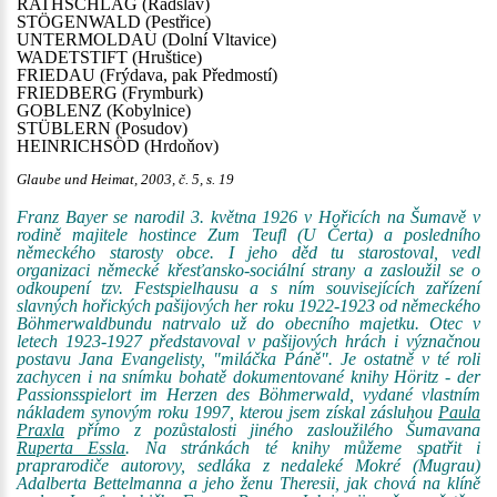
RATHSCHLAG (Radslav)
STÖGENWALD (Pestřice)
UNTERMOLDAU (Dolní Vltavice)
WADETSTIFT (Hruštice)
FRIEDAU (Frýdava, pak Předmostí)
FRIEDBERG (Frymburk)
GOBLENZ (Kobylnice)
STÜBLERN (Posudov)
HEINRICHSÖD (Hrdoňov)
Glaube und Heimat, 2003, č. 5, s. 19
Franz Bayer se narodil 3. května 1926 v Hořicích na Šumavě v
rodině majitele hostince Zum Teufl (U Čerta) a posledního
německého starosty obce. I jeho děd tu starostoval, vedl
organizaci německé křesťansko-sociální strany a zasloužil se o
odkoupení tzv. Festspielhausu a s ním souvisejících zařízení
slavných hořických pašijových her roku 1922-1923 od německého
Böhmerwaldbundu natrvalo už do obecního majetku. Otec v
letech 1923-1927 představoval v pašijových hrách i význačnou
postavu Jana Evangelisty, "miláčka Páně". Je ostatně v té roli
zachycen i na snímku bohatě dokumentované knihy Höritz - der
Passionsspielort im Herzen des Böhmerwald, vydané vlastním
nákladem synovým roku 1997, kterou jsem získal zásluhou
Paula
Praxla
přímo z pozůstalosti jiného zasloužilého Šumavana
Ruperta Essla
. Na stránkách té knihy můžeme spatřit i
praprarodiče autorovy, sedláka z nedaleké Mokré (Mugrau)
Adalberta Bettelmanna a jeho ženu Theresii, jak chová na klíně