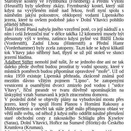
Starobylé kostely ve Frymburku (Friedberg) a Přední Výtoni
(Heuraffl) byly ušetřeny zkázy. Frymburský kostel, který stál
kdysi na vyvýšeném místě nad řekou, tvoří nyní spolu s
náměstím jakýsi poloostrov, obklopený vodami Lipenského
jezera, které tu ovšem podobně jako v Dolní Vltavici pohltilo
přilehlý hřbitov.
Také Horní Planá nabyla jiného vzezření poté, co její nádraží a s
ním i celá železniční trať v délce takřka 12 kilometrů musely být
přesunuty výš v terénu, zatímco kdysi pyšné vsi Bližší Lhota
(Vorderstift), Zadní Lhota (Hinterstift) a Přední Hamr
(Vorderhammer) byly zcela zatopeny. Ta,m kde se kdysi klikatil
tok Vltavy jako stříbrný had, třpytí se už půl století ve slunci
jezerní hladina.
Adalbert Stifter
nemohl jistě tušit, že se jednoho dne ani ne tak
daleko přede dveřmi budou prostírat ty vodní spousty, které v
místních poměrech budou připomínat opravdové "moře". Už od
roku 1959 existuje Lipenská přehrada, zkráceně známá pod
mezitím dávno vžitým pojmem "Lipno". Se zatopenými
vesnicemi a osamělými dvorci zmizelo pod vodou i "srdce
Vltavy", říční meandr ve tvaru důvěrně upomínajícím na
láskyplný vztah Šumavanů k jejich ztracenému domovu.
V poslední době se objevily plány na vybudování mostu přes
jezero, který by spojil Horní Planou s Horními Rakousy a
Mühlviertlem a otevřel tak stále ještě málo přístupnou oblast ve
větší míře světu, od něhož ji kdysi mělo oddělit násilné přerušení
staré obchodní cesty z rakouského Schläglu přes Kyselov
(Sarau), Dolní Vltavici, Hořice na Šumavě (Höritz) do Českého
Krumlova (Krumau).