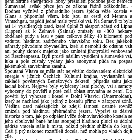
nemilosrdné energetické lobby přesídleni podobně jako němečtí
Šumavané, avšak přece jen ze zákona řádně odškodněni. -
Dodnes vyčnívá z přehradního jezera špička věže kostela v
Glans a připomíná všem, kdo jsou na cestě od Merana a
Vintschgau, tragédii jedné malé tyrolské vsi. Na Šumavě to bylo
asi 14 vysídlených osad, které úplně či alespoň zčásti od Lipna
(Lippen) až k Želnavě (Salnau) zmizely se 4800 hektary
obdělané půdy a lesů v pásu celkové délky 48 kilometrů pod
vzdutou hladinou zadrženého vltavského toku. Bez jakékoli
náhrady původním obyvatelům, kteří si nemohli do odsunu vzít
ani pouhý zlomek majetku jako zmínění jihotyrolští venkované
od Reschenpassu. Byli prostě násilím vysídleni a šumavské vsi,
luka a pole zůstaly vydány jako anonymní půda na pospas
jakémukoli stavebnímu zásahu.
Spoutaná Vltava se měla stát největším dodavatelem elektrické
energie v jižních Čechách. Kulturní krajina, vyvlastněná na
základě pověstných Benešových dekretů, připadla státu jako
laciná kořist. Nejprve byly vykáceny lesní plochy, vsi a samoty
vyhozeny do povětří a poté celá oblast srovnána se zemí. Do
povětří byl vyhozen i kostel v Dolní Vltavici (Untermoldau),
který se nacházel jako jediný z kostelů přímo v zátopové zóně.
Většina osad náležejících ke zdejší farnosti ostatně rovněž
zmizela pod hladinou přehradního jezera. Vypráví se děsivá
historka o tom, jak po odpálení věže dolnovltavického kostela se
jeho cibulovitá báně hnána stoupající hladinou plnící se údolní
nádrže vracela stále k místu, odkud předtím shlížela do kraje.
Češi ji prý nakonec rozstříleli docela, než mohla po vlnách dojít
cíle.