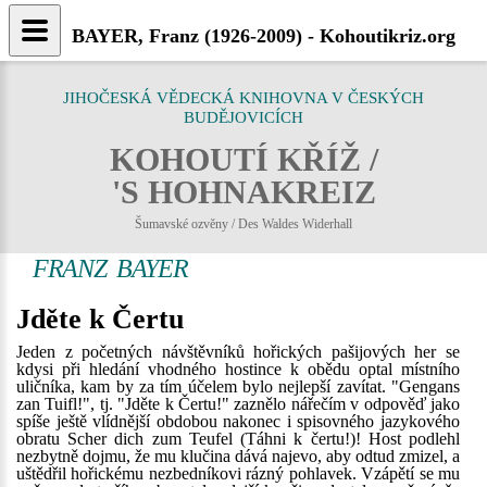
BAYER, Franz (1926-2009) - Kohoutikriz.org
JIHOČESKÁ VĚDECKÁ KNIHOVNA V ČESKÝCH
BUDĚJOVICÍCH
KOHOUTÍ KŘÍŽ /
'S HOHNAKREIZ
Šumavské ozvěny / Des Waldes Widerhall
FRANZ BAYER
Jděte k Čertu
Jeden z početných návštěvníků hořických pašijových her se
kdysi při hledání vhodného hostince k obědu optal místního
uličníka, kam by za tím účelem bylo nejlepší zavítat. "Gengans
zan Tuifl!", tj. "Jděte k Čertu!" zaznělo nářečím v odpověď jako
spíše ještě vlídnější obdobou nakonec i spisovného jazykového
obratu Scher dich zum Teufel (Táhni k čertu!)! Host podlehl
nezbytně dojmu, že mu klučina dává najevo, aby odtud zmizel, a
uštědřil hořickému nezbedníkovi rázný pohlavek. Vzápětí se mu