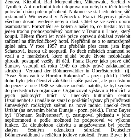
Ženeva, Kitzbühl, Bad Mergentheim, Mittenwald, Seefeld v
Tyrolích. Ani obchodní lodní doprava mu nebyla v těch letech
putování cizím polem působení. Nakonec se stal jednatelem sítě
restaurantů Wienerwald v Německu. Franzi Bayerovi přesto
všechno dosud uvedené nebylo dost. Chtěl se ve svém oboru
osamostatnit. Porozhlédl se kolem a našel to, co hledal: byl to
jeden trochu prohospodařený hostinec v Traunu u Lince, který
koupil. Během třiceti let tvrdé práce opravdu dokázal zvelebit
zařízení na tříhvězdičkový hotel. Nepřičinil se o to samozřejmě
úplně sám. V roce 1957 mu přeběhla přes cestu jistá Inge
Schatzová, kterou už neopustil. Po třech měsících známosti se
vzali a z manželství, které nijaká bouře života nedokázala
ohrozit, postupně vzešly tři děti. Franz Bayer jako pravé dítě
Šumavy vstoupil už roku 1949 do tehdy právě zakládaného
sdružení "Verband der Böhmerwäldler in Oberösterreich" (tj.
"Svaz Šumavanů v Horním Rakousku" - pozn. překl.). Delší
dobu bylo jeho členství záležitostí spíše pasívní, ale po nástupu
do penze v roce 1988 se situace změnila natolik, že byl zvolen
do předsednictva organizace. Organizoval výstavu o Hořicích a
jejich pašijových hrách v lineckém kulturním centru
Ursulinenhof a i nadále se staral o pořádání výstav při příležitosti
šumavských rodáckých sněmů na nové radnici linecké čtvrti
Urfahr (na severním břehu Dunaje - pozn. překl.). Franz Bayer
byl "Obmann Stellvertreter", tj. zastupoval předsedu v jeho
nepřítomnosti a podle možností ho podporoval ve výkonu
funkce. Za dlouholetou aktivitu a angažovanost byl poctěn
zlatým čestným odznakem sdružení Deutscher
Böhmerwaldbund s reliéfem jedlové ratolesti. Franz Bayer je i