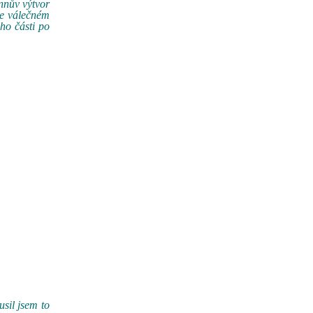
nnův výtvor
ve válečném
eho části po
usil jsem to