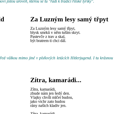
i jistou úroveň, kterou se tu "řadí k tradici říšské lyriky".
ld
Za Luzným lesy samý třpyt
Za Luzným lesy samý třpyt,
blysk smrků v něm tuším skryt.
Pastevče z trav a skal,
být bratrem ti chci dál.
 před válkou mimo jiné v písňových letácích Hitlerjugend. I tu krásno
Zítra, kamarádi...
Zítra, kamarádi,
zbude nám jen šedý den.
Vlajky chvíli mlčet budou,
jako vichr zato hudou
rány našich kladiv jen.
Zítra, kamarádi,