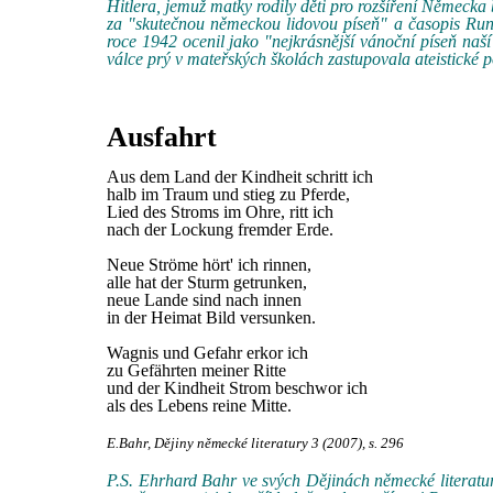
Hitlera, jemuž matky rodily děti pro rozšíření Německa
za "skutečnou německou lidovou píseň" a časopis Rund
roce 1942 ocenil jako "nejkrásnější vánoční píseň naší
válce prý v mateřských školách zastupovala ateistické p
Ausfahrt
Aus dem Land der Kindheit schritt ich
halb im Traum und stieg zu Pferde,
Lied des Stroms im Ohre, ritt ich
nach der Lockung fremder Erde.
Neue Ströme hört' ich rinnen,
alle hat der Sturm getrunken,
neue Lande sind nach innen
in der Heimat Bild versunken.
Wagnis und Gefahr erkor ich
zu Gefährten meiner Ritte
und der Kindheit Strom beschwor ich
als des Lebens reine Mitte.
E.Bahr, Dějiny německé literatury 3 (2007), s. 296
P.S. Ehrhard Bahr ve svých Dějinách německé literatury