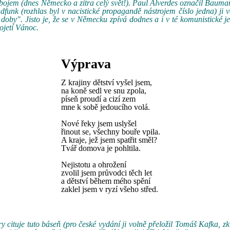
 bojem (dnes Německo a zítra celý svět!). Paul Alverdes označil Bauma
funk (rozhlas byl v nacistické propagandě nástrojem číslo jedna) ji 
 doby". Jisto je, že se v Německu zpívá dodnes a i v té komunistické j
ojetí Vánoc.
Výprava
Z krajiny dětství vyšel jsem,
na koně sedl ve snu zpola,
píseň proudí a cizí zem
mne k sobě jedoucího volá.
Nové řeky jsem uslyšel
řinout se, všechny bouře vpila.
A kraje, jež jsem spatřit směl?
Tvář domova je pohltila.
Nejistotu a ohrožení
zvolil jsem průvodci těch let
a dětství během mého spění
zaklel jsem v ryzí všeho střed.
 cituje tuto báseň (pro české vydání ji volně přeložil Tomáš Kafka, zk