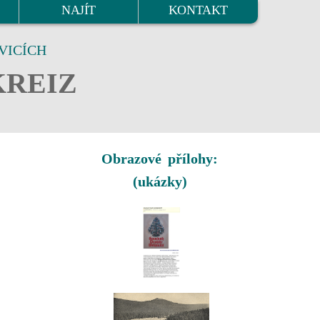
NAJÍT
KONTAKT
VICÍCH
KREIZ
Obrazové přílohy:
(ukázky)