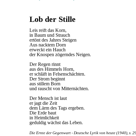
Lob der Stille
Leis reift das Korn,
in Baum und Strauch
ertönt des Jahres Steigen
Aus nacktem Dorn
erweckt ein Hauch
der Knospen zögerndes Neigen.
Der Regen rinnt
aus des Himmels Horn,
er schläft in Felsenschächten.
Der Strom beginnt
aus stillem Born
und rauscht von Mitternächten.
Der Mensch ist laut
er jagt die Zeit
dem Lärm des Tags ergeben.
Die Erde baut
in Heimlichkeit
geduldig wächst das Leben.
Die Ernte der Gegenwart - Deutsche Lyrik von heute (1940), s. 