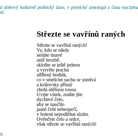
 dobový kulturně politický úzus, v poetické antologii z času nacizmu
ní.
Střezte se vavřínů raných
Střezte se vavřínů raných!
Vy, kdo se nikdy
nedáte únavě
aniž hrozbě,
skloňte se ještě jednou
a vyrvěte prachu
stříbrný bodlák,
co v smrtícím suchu se usmívá
a královsky přísný
zhrdá útěšnou rosou.
Uvijte vínek, zraňte jím
dychtivé čelo,
aby se naučilo
jasné čelit nebezpečí,
v bolesti nepodléhat slzám.
Ověnčete čelo a srdce,
však střezte se vavřínů raných!
95