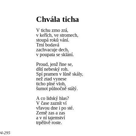
Chvála ticha
V tichu zrno zrá,
v keřích, ve stromech,
stoupá roků vání.
Trní bodavá
zachvacuje dech,
v poupata se sklání.
Proud, jenž řine se,
dští nebeský roh.
Spí pramen v lůně skály,
než ztad vynese
ticho plné vloh,
šumot půlnočně stálý.
A co lidský hlas?
V čase zaznít ví
vřavou dne i po sté.
Země zas a zas
a v ní tajemství
trpělivě roste.
294-295