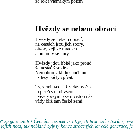
za rok i vlámským polem.
Hvězdy se nebem obrací
Hvězdy se nebem obrací,
na cestách jsou jich sbory,
otvory zejí ve mracích
a pohnuly se hory.
Hvězdy jdou hbitě jako proud,
že nestačíš se dívat.
Nemohou v klidu spočinout
i s lesy počly zpívat.
Ty, zemi, veď jak v dávný čas
tu píseň s nimi všemi,
hvězdy svým jasem vedou nás
vždy blíž tam české zemi.
í" spojuje vztah k Čechám, respektive i k jejich hraničním horám, ovš
 jejich nota, tak neblahé byly ty konce ztracených let celé generace, je