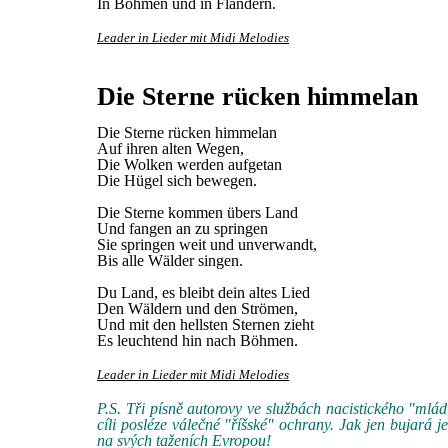
In Böhmen und in Flandern.
Leader in Lieder mit Midi Melodies
Die Sterne rücken himmelan
Die Sterne rücken himmelan
Auf ihren alten Wegen,
Die Wolken werden aufgetan
Die Hügel sich bewegen.
Die Sterne kommen übers Land
Und fangen an zu springen
Sie springen weit und unverwandt,
Bis alle Wälder singen.
Du Land, es bleibt dein altes Lied
Den Wäldern und den Strömen,
Und mit den hellsten Sternen zieht
Es leuchtend hin nach Böhmen.
Leader in Lieder mit Midi Melodies
P.S. Tři písně autorovy ve službách nacistického "mlád
cíli posléze válečné "říšské" ochrany. Jak jen bujará je
na svých taženích Evropou!