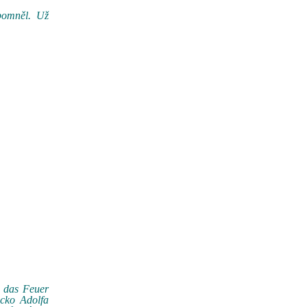
opomněl. Už
n das Feuer
ecko Adolfa