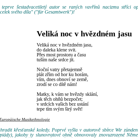
 teprve šestadvacetiletý autor se raných vavřínů nacizmu stříci 
 celek svého díla" ("für Gesamtwerk")!
Veliká noc v hvězdném jasu
Veliká noc v hvězdném jasu,
do daleka klene svit.
Přes most prostoru a času
tuším naše srdce jít.
Noční vatry přetajemně
plát zřím od hor ku horám,
vím, dnes obnoví se země,
zrodí se co dítě nám!
Matky, k vám se hvězdy sklání,
jak těch ohňů bezpočet;
v srdcích vašich bez ustání
tepe tím svým širý svět!
r Europäische Musikethnologie
ahradit křesťanské koledy. Poprvé vyšla v autorově sbírce Wir zünde
mpiády), jakoby ty slunovratové ohně obnovovaly znovuzrozené Něm