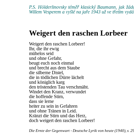
P.S. Hölderlinovsky téměř klasický Baumann, jak žádal
Willem Vesperem a vyšlé na jaře 1943 už ve třetím vydá
Weigert den raschen Lorbeer
Weigert den raschen Lorbeer!
Ihr, die ihr ewig
mühelos seid
und ohne Gefahr,
beugt euch noch einmal
und brecht aus dem Staube
die silberne Distel,
die in tödlichen Dürre lächelt
und königlich karg
den tröstenden Tau verschmäht.
Windet den Kranz, verwundet
die hoffende Stirn,
dass sie lerne
heiter zu sein in Gefahren
und ohne Tränen in Leid.
Kränzt die Stirn und das Herz,
doch weigert den raschen Lorbeer!
Die Ernte der Gegenwart - Deutsche Lyrik von heute (1940), s. 2