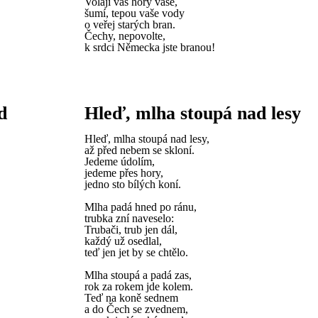
Volají vás hory vaše,
šumí, tepou vaše vody
o veřej starých bran.
Čechy, nepovolte,
k srdci Německa jste branou!
d
Hleď, mlha stoupá nad lesy
Hleď, mlha stoupá nad lesy,
až před nebem se skloní.
Jedeme údolím,
jedeme přes hory,
jedno sto bílých koní.
Mlha padá hned po ránu,
trubka zní naveselo:
Trubači, trub jen dál,
každý už osedlal,
teď jen jet by se chtělo.
Mlha stoupá a padá zas,
rok za rokem jde kolem.
Teď na koně sednem
a do Čech se zvednem,