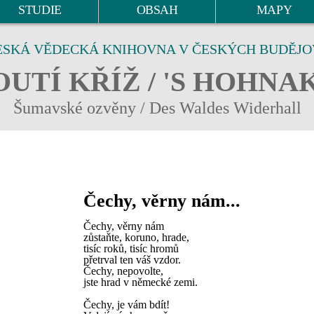
STUDIE
OBSAH
MAPY
ESKÁ VĚDECKÁ KNIHOVNA V ČESKÝCH BUDĚJO
UTÍ KŘÍŽ / 'S HOHNA
Šumavské ozvěny / Des Waldes Widerhall
Čechy, věrny nám...
Čechy, věrny nám
zůstaňte, koruno, hrade,
tisíc roků, tisíc hromů
přetrval ten váš vzdor.
Čechy, nepovolte,
jste hrad v německé zemi.
Čechy, je vám bdít!