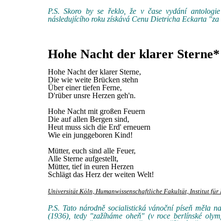
P.S. Skoro by se řeklo, že v čase vydání antologie
následujícího roku získává Cenu Dietricha Eckarta "za
Hohe Nacht der klarer Sterne*
Hohe Nacht der klarer Sterne,
Die wie weite Brücken stehn
Über einer tiefen Ferne,
D'rüber unsre Herzen geh'n.
Hohe Nacht mit großen Feuern
Die auf allen Bergen sind,
Heut muss sich die Erd' erneuern
Wie ein junggeboren Kind!
Mütter, euch sind alle Feuer,
Alle Sterne aufgestellt,
Mütter, tief in euren Herzen
Schlägt das Herz der weiten Welt!
Universität Köln, Humanwissenschaftliche Fakultät, Institut fü
P.S. Tato národně socialistická vánoční píseň měla n
(1936), tedy "zažíháme oheň" (v roce berlínské oly