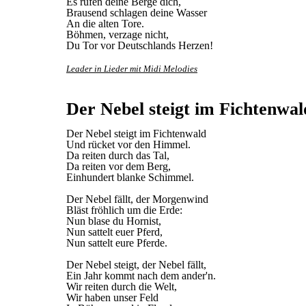
Es rufen deine Berge dich,
Brausend schlagen deine Wasser
An die alten Tore.
Böhmen, verzage nicht,
Du Tor vor Deutschlands Herzen!
Leader in Lieder mit Midi Melodies
Der Nebel steigt im Fichtenwal
Der Nebel steigt im Fichtenwald
Und rücket vor den Himmel.
Da reiten durch das Tal,
Da reiten vor dem Berg,
Einhundert blanke Schimmel.
Der Nebel fällt, der Morgenwind
Bläst fröhlich um die Erde:
Nun blase du Hornist,
Nun sattelt euer Pferd,
Nun sattelt eure Pferde.
Der Nebel steigt, der Nebel fällt,
Ein Jahr kommt nach dem ander'n.
Wir reiten durch die Welt,
Wir haben unser Feld