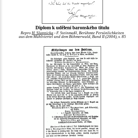
Diplom k udělení baronského titulu
Repro
H. Slapnicka
- F. Steinmaßl, Berühmte Persönlichkeiten
aus dem Mühlviertel und dem Böhmerwald, Band II (2004), s. 85