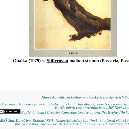
Obálka (1979) se
Stifterovou
malbou stromu (Passavia, Pas
Jihočeská vědecká knihovna v Českých Budějovicích ©
 kříž, autor koncepce projektu, studie a překladů Jan Mareš, české texty a rešerše 
Kareš, návrh responzivního webu Jiří Nechváta
Podléhá licenci Creative Commons Uveďte autora-Neužívejte dílo k
REŠ Jan. Kareš Ivo. Kohoutí Kříž : šumavské ozvěny [on-line] . Jihočeská vědeck
poslední aktualizace 06.08.2026 v 20.04. [cit. 08.08.2026]. Dostupné z: