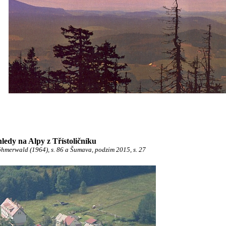
ledy na Alpy z Třístoličníku
öhmerwald (1964), s. 86 a Šumava, podzim 2015, s. 27