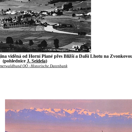
rajina viděná od Horní Plané přes Bližší a Další Lhotu na Zvonkovo
(pohlednice
J. Seidela
)
merwaldbund OÖ - Historische Datenbank