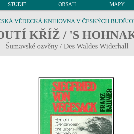
STUDIE
OBSAH
MAPY
ESKÁ VĚDECKÁ KNIHOVNA V ČESKÝCH BUDĚJO
UTÍ KŘÍŽ / 'S HOHNA
Šumavské ozvěny / Des Waldes Widerhall