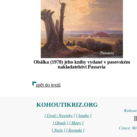
Obálka (1978) jeho knihy vydané v pasovském
nakladatelství Passavia
zpět do textů
KOHOUTIKRIZ.ORG
Kohoutí
[ Úvod / Novinky ]
[ Studie ]
[ Obsah ]
[ Mapy ]
Citace: MA
[ Najít ]
[ Kontakt ]