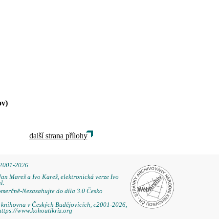
ov)
další strana přílohy
 2001-2026
Jan Mareš a Ivo Kareš, elektronická verze Ivo
l.
omerčně-Nezasahujte do díla 3.0 Česko
á knihovna v Českých Budějovicích, c2001-2026,
https://www.kohoutikriz.org