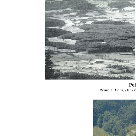
Poh
Repro
E. Hans
, Der B