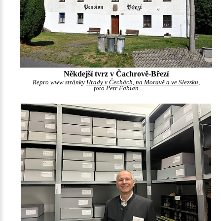
Někdejší tvrz v Čachrově-Březí
Repro www stránky
Hrady v Čechách, na Moravě a ve Slezsku
,
foto Petr Fabian