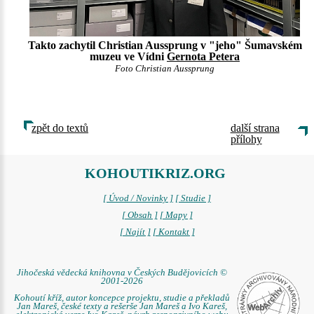
Takto zachytil Christian Aussprung v "jeho" Šumavském
muzeu ve Vídni
Gernota Petera
Foto Christian Aussprung
zpět do textů
další strana
přílohy
KOHOUTIKRIZ.ORG
[ Úvod / Novinky ]
[ Studie ]
[ Obsah ]
[ Mapy ]
[ Najít ]
[ Kontakt ]
Jihočeská vědecká knihovna v Českých Budějovicích ©
2001-2026
Kohoutí kříž, autor koncepce projektu, studie a překladů
Jan Mareš, české texty a rešerše Jan Mareš a Ivo Kareš,