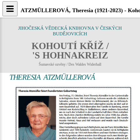
ATZMÜLLEROVÁ, Theresia (1921-2023) - Kohou
JIHOČESKÁ VĚDECKÁ KNIHOVNA V ČESKÝCH
BUDĚJOVICÍCH
KOHOUTÍ KŘÍŽ /
'S HOHNAKREIZ
Šumavské ozvěny / Des Waldes Widerhall
THERESIA ATZMÜLLEROVÁ