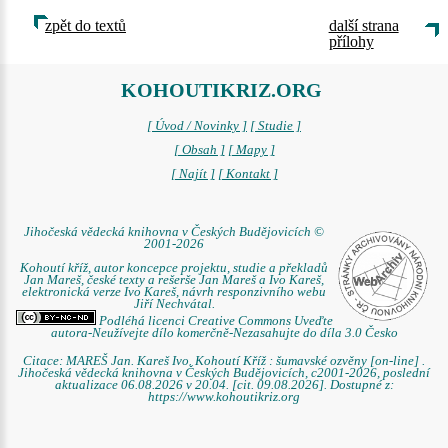
zpět do textů
další strana
přílohy
KOHOUTIKRIZ.ORG
[ Úvod / Novinky ]
[ Studie ]
[ Obsah ]
[ Mapy ]
[ Najít ]
[ Kontakt ]
Jihočeská vědecká knihovna v Českých Budějovicích ©
2001-2026
Kohoutí kříž, autor koncepce projektu, studie a překladů
Jan Mareš, české texty a rešerše Jan Mareš a Ivo Kareš,
elektronická verze Ivo Kareš, návrh responzivního webu
Jiří Nechvátal.
Podléhá licenci Creative Commons Uveďte
autora-Neužívejte dílo komerčně-Nezasahujte do díla 3.0 Česko
Citace: MAREŠ Jan. Kareš Ivo. Kohoutí Kříž : šumavské ozvěny [on-line] .
Jihočeská vědecká knihovna v Českých Budějovicích, c2001-2026, poslední
aktualizace 06.08.2026 v 20.04. [cit. 09.08.2026]. Dostupné z:
https://www.kohoutikriz.org