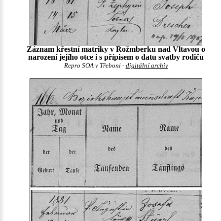
Záznam křestní matriky v Rožmberku nad Vltavou o
narození jejího otce i s přípisem o datu svatby rodičů
Repro SOA v Třeboni -
digitální archiv