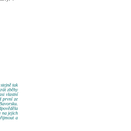
stejně tak
krát zběhy
si vlastní
d první ze
 Bavorsku.
odpověděla
 na jejich
přijmout a