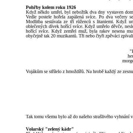
Pohřby kolem roku 1926
Když někdo umřel, byl nebožtík dva dny vystaven doma
Vedle postele hořela zapálená svíce. Po dva večery se
Modlitba sestávala ze tří růženců s litaniemi. Když 
oblečených dívek hořící svíce. Když umřelo děvče, neslo
hořící svíce. Když zemřel muž, byla rakev nesena muž
obyčejně tak 20 muzikantů. Tři nebo čtyři zpěváci zpívali
"
he
morge
Vojákům se střílelo z hmoždířů. Na hrobě každý ze zesn
Tak tomu všemu bylo až do našeho strašlivého vyhnání 
Volarský "zelený kádr"