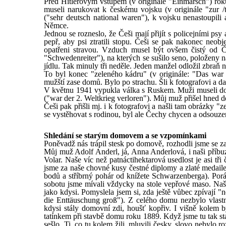
Před Hitlerovým vstupem (v originále "Einmarsch") rok
museli narukovat k českému vojsku (v originále "zur /
("sehr deutsch national waren"), k vojsku nenastoupili a
Němce.
Jednou se rozneslo, že Češi mají přijít s policejními ps
pepř, aby psi ztratili stopu. Češi se pak nakonec neobje
opatřeni stravou. Vzduch musel být ovšem čistý od Č
"Schwedenreiter"), na kterých se sušilo seno, položeny n
jídlu. Tak minuly tři neděle. Jeden manžel odložil zbraň n
To byl konec "zeleného kádru" (v originále: "Das war
mužští zase domů. Bylo po strachu. Šli k fotografovi a da
V květnu 1941 vypukla válka s Ruskem. Muži museli do 
("war der 2. Weltkrieg verloren"). Můj muž přišel hned d
Češi pak přišli mj. i k fotografovi a našli tam obrázky "z
se vystěhovat s rodinou, byl ale Čechy chycen a odsouze
Shledání se starým domovem a se vzpomínkami
Poněvadž nás trápil stesk po domově, rozhodli jsme se z
Můj muž Adolf Anderl, já, Anna Anderlová, i naši příbuz
Volar. Naše víc než patnáctihektarová usedlost je asi tř
jsme za naše chovné kusy čestné diplomy a zlaté medail
bodů a stříbrný pohár od knížete Schwarzenberga). Poráž
sobotu jsme mívali vždycky na stole vepřové maso. Naše
jako kdysi. Pomyslela jsem si, zda ještě vůbec zpívají 
die Enttäuschung groß"). Z celého domu nezbylo vlastn
kdysi stály domovní zdi, houšť kopřiv. I višně kolem b
tatínkem při stavbě domu roku 1889. Když jsme tu tak stál
sešlo. Ti, co tu kolem žili, mluvili česky, slovo nebylo 