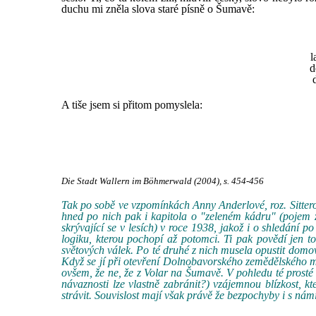
duchu mi zněla slova staré písně o Šumavě:
l
d
A tiše jsem si přitom pomyslela:
Die Stadt Wallern im Böhmerwald (2004), s. 454-456
Tak po sobě ve vzpomínkách Anny Anderlové, roz. Sitterov
hned po nich pak i kapitola o "zeleném kádru" (pojem z
skrývající se v lesích) v roce 1938, jakož i o shledání
logiku, kterou pochopí až potomci. Ti pak povědí jen t
světových válek. Po té druhé z nich musela opustit dom
Když se jí při otevření Dolnobavorského zemědělského m
ovšem, že ne, že z Volar na Šumavě. V pohledu té prosté
návaznosti lze vlastně zabránit?) vzájemnou blízkost, kt
strávit. Souvislost mají však právě že bezpochyby i s námi