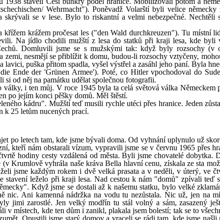
u 1938 stavěli Češi bunkry podél hranice. Mobilizovali potom a něme
tschechischen/ Wehrmacht"). Poněvadž Volarští byli velice německy 
 skrývali se v lese. Bylo to riskantní a velmi nebezpečné. Nechtěli st
y a křížem krážem pročesat les ("den Wald durchkreuzen"). Tu místní li
vili. Na jídlo chodili mužští z lesa do statků při kraji lesa, kde byl
echů. Domluvili jsme se s mužskými tak: když byly rozsochy (v o
a zemi, nesmějí se přiblížit k domu, budou-li rozsochy vztyčeny, mohou
a lavici, puška přitom spadla, vyšel výstřel a zasáhl jeho paní. Byla hn
 die Ende der 'Grünen Armee'). Poté, co Hitler vpochodoval do Sude
li si od něj na památku udělat společnou fotografii.
války, i ten můj. V roce 1945 byla ta celá světová válka Německem 
en po jejím konci pěšky domů. Měl štěstí.
eleného kádru". Mužští teď musili rychle utéci přes hranice. Jeden zůsta
n k 25 letům nucených prací.
ajet po letech tam, kde jsme bývali doma. Od vyhnání uplynulo už skoro
ní, kteří nám obstarali vízum, vypravili jsme se v červnu 1965 přes hr
i čtvrtě hodiny cesty vzdálená od města. Byli jsme chovatelé dobytka. 
e (v Krumlově vyhrála naše kráva Bella hlavní cenu, získala ze sta mo
eli jsme každým rokem i dvě velká prasata a v neděli, v úterý, ve čtv
 stavení leželo při kraji lesa. Nad cestou k nám "domů" zpívali teď s
"německy". Když jsme se dostali až k našemu statku, bylo velké zklamá
ě nic. Ani kamenná nádržka na vodu tu nezůstala. Nic už, jen na mí
yly jimi zarostlé. Jen velký modřín tu stál volný a sám, zasazený ješ
i v místech, kde ten dům i zanikl, plakala jsem bolestí; tak se to všec
rozumět. Opustili jsme starý domov a vraceli se rádi tam, kde jsme našl