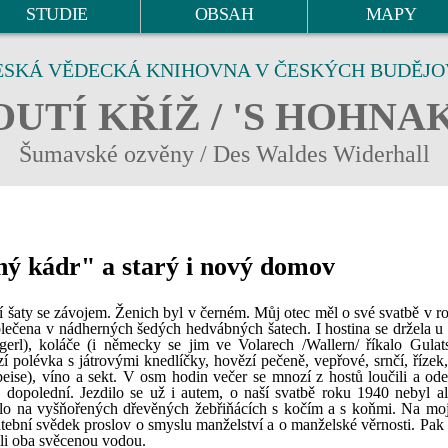
STUDIE
OBSAH
MAPY
ESKÁ VĚDECKÁ KNIHOVNA V ČESKÝCH BUDĚJO
UTÍ KŘÍŽ / 'S HOHNA
Šumavské ozvěny / Des Waldes Widerhall
ný kádr" a starý i nový domov
ní šaty se závojem. Ženich byl v černém. Můj otec měl o své svatbě v r
blečena v nádherných šedých hedvábných šatech. I hostina se držela u 
gerl), koláče (i německy se jim ve Volarech /Wallern/ říkalo Gulat
í polévka s játrovými knedlíčky, hovězí pečeně, vepřové, srnčí, řízek,
eise), víno a sekt. V osm hodin večer se mnozí z hostů loučili a odeb
opolední. Jezdilo se už i autem, o naší svatbě roku 1940 nebyl a
ilo na vyšňořených dřevěných žebřiňácích s kočím a s koňmi. Na moj
tební svědek proslov o smyslu manželství a o manželské věrnosti. Pak 
ili oba svěcenou vodou.