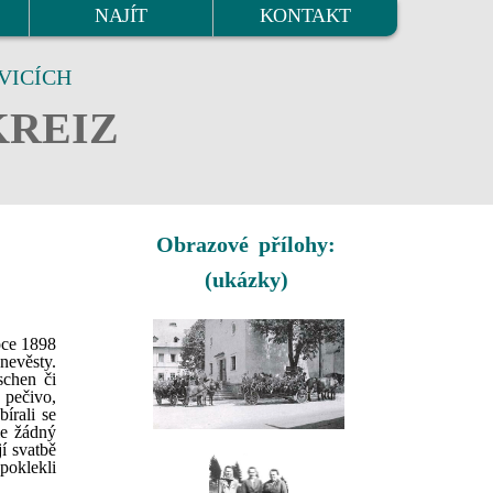
NAJÍT
KONTAKT
VICÍCH
KREIZ
Obrazové přílohy:
(ukázky)
oce 1898
nevěsty.
schen či
 pečivo,
írali se
le žádný
í svatbě
poklekli