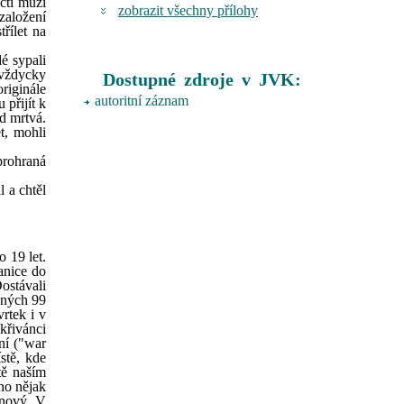
čtí muži
zobrazit všechny přílohy
založení
řílet na
dé sypali
i vždycky
Dostupné zdroje v JVK:
riginále
autoritní záznam
 přijít k
ed mrtvá.
t, mohli
prohraná
l a chtěl
 19 let.
anice do
Dostávali
žných 99
rtek i v
křivánci
ní ("war
stě, kde
tě naším
hno nějak
i nový. V