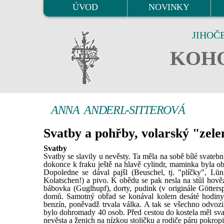
ÚVOD
NOVINKY
JIHOČ
KOHO
ANNA ANDERL-SITTEROVÁ
Svatby a pohřby, volarský "zele
Svatby
Svatby se slavily u nevěsty. Ta měla na sobě bílé svateb
dokonce k fraku ještě na hlavě cylindr, maminka byla o
Dopoledne se dával pajšl (Beuschel, tj. "plíčky", Lün
Kolatschen!) a pivo. K obědu se pak nesla na stůl hověz
bábovka (Guglhupf), dorty, pudink (v originále Göttersp
domů. Samotný obřad se konával kolem desáté hodiny d
benzín, poněvadž trvala válka. A tak se všechno odvoz
bylo dohromady 40 osob. Před cestou do kostela měl sva
nevěsta a ženich na nízkou stoličku a rodiče páru pokrop