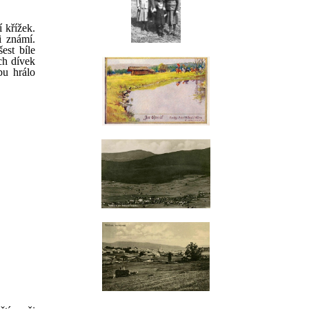
 křížek.
i známí.
est bíle
ch dívek
bu hrálo