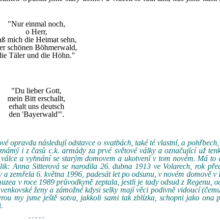
"Nur einmal noch,
o Herr,
aß mich die Heimat sehn,
er schönen Böhmerwald,
die Täler und die Höhn."
"Du lieber Gott,
mein Bitt erschallt,
erhalt uns deutsch
den 'Bayerwald'".
é opravdu následují odstavce o svatbách, také té vlastní, a pohřbech, 
námý i z časů c.k. armády za prvé světové války a označující už ten
 po válce a vyhnání se starým domovem a ukotvení v tom novém. Má to a
olik: Anna Sitterová se narodila 26. dubna 1913 ve Volarech, rok pře
ov a zemřela 6. května 1996, padesát let po odsunu, v novém domově v
uzea v roce 1989 průvodkyně zeptala, jestli je tady odsud z Regenu, 
 venkovské ženy a zámožné kdysi selky mají věci podivně vidoucí (čemu
erou my jsme ještě sotva, jakkoli sami tak zblízka, schopni jako ona 
.
- - - - -