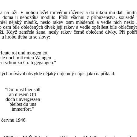
 na loži. V nohou ležel mrtvému růženec a do rukou mu dali úmrtní
 doma u nebožtíka modlilo. Přišli všichni z příbuzenstva, sousedé 
umřel nějaký mladík, neslo rakev osm mládenců a vedle nich neslo š
 osm bíle oblečených dívek její rakev a vedle opět šest bíle oblečený
i. Když zemřela žena, nesly rakev černě oblečené dívky. Při pohř
 u hrobu třeba tu se slovy:
Heute rot und morgen tot,
ute noch mit roten Wangen
n schon zu Grab gegangen."
ulých mívával obvykle nějaký dojemný nápis jako například:
"Du ruhst hier still
an diesem Ort
doch unvergessen
bleibst du uns
immerfort."
v červnu 1946.