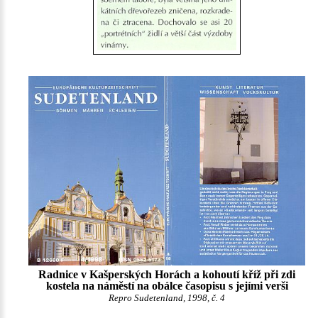
Radnice v Kašperských Horách a kohoutí kříž při zdi
kostela na náměstí na obálce časopisu s jejími verši
Repro Sudetenland, 1998, č. 4