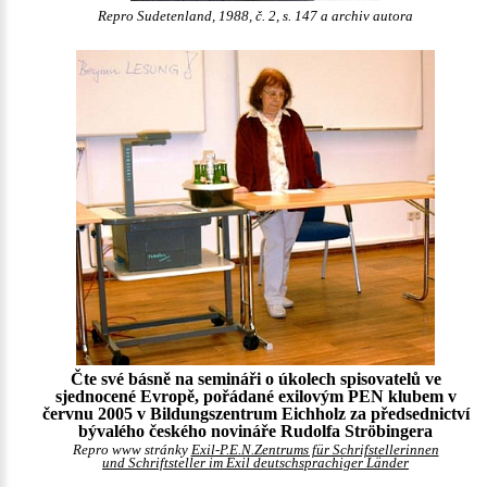
Repro Sudetenland, 1988, č. 2, s. 147 a archiv autora
Čte své básně na semináři o úkolech spisovatelů ve
sjednocené Evropě, pořádané exilovým PEN klubem v
červnu 2005 v Bildungszentrum Eichholz za předsednictví
bývalého českého novináře Rudolfa Ströbingera
Repro www stránky
Exil-P.E.N.Zentrums für Schrifstellerinnen
und Schriftsteller im Exil deutschsprachiger Länder