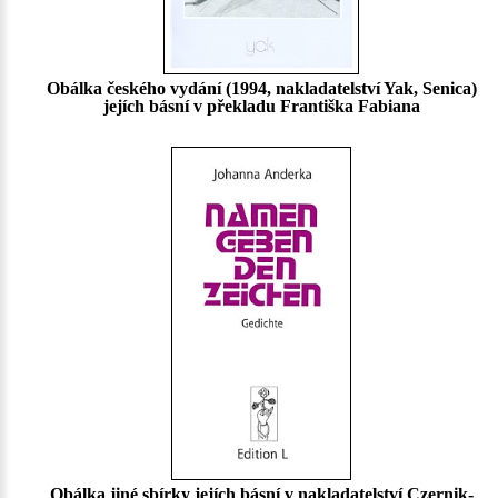
Obálka českého vydání (1994, nakladatelství Yak, Senica)
jejích básní v překladu Františka Fabiana
Obálka jiné sbírky jejích básní v nakladatelství Czernik-