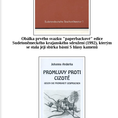
Obálka prvého svazku "paperbackové" edice
Sudetoněmeckého krajanského sdružení (1992), kterým
se stala její sbírka básní S hlasy kamenů