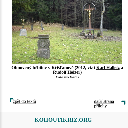
Obnovený hřbitov v Křišťanově (2012, viz i
Karl Halletz
a
Rudolf Holzer
)
Foto Ivo Kareš
zpět do textů
další strana
přílohy
KOHOUTIKRIZ.ORG